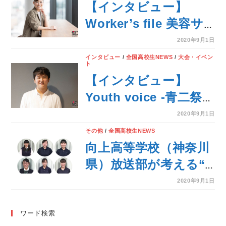
【インタビュー】
Worker’s file 美容サ
ロン経営者 佐伯真唯子
2020年9月1日
インタビュー
/
全国高校生NEWS
/
大会・イベン
ト
【インタビュー】
Youth voice -青二祭
実行委員長 五十嵐喜輝
2020年9月1日
（17）
その他
/
全国高校生NEWS
向上高等学校（神奈川
県）放送部が考える“
私たちのウィズコロ
2020年9月1日
ナ”
ワード検索