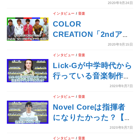
から高校生にオススメ
2020年9月24日
する曲とは？
インタビュー
/
音楽
COLOR
CREATION「2ndアル
バムは色々なことに挑
2020年9月15日
戦する中で培ったもの
インタビュー
/
音楽
をギュッと凝縮した1
Lick-Gが中学時代から
枚になった」
行っている音楽制作で
心がけることとは？
2020年9月7日
【青二祭オンラインフ
インタビュー
/
音楽
ェス】
Novel Coreは指揮者
になりたかった？【青
二祭オンラインフェ
2020年9月7日
ス】
インタビュー
/
音楽