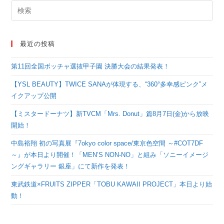
最近の投稿
第11回全国ボッチャ選抜甲子園 決勝大会の結果発表！
【YSL BEAUTY】TWICE SANAが体現する、“360°多幸感ピンク”メ
イクアップ公開
【ミスタードーナツ】新TVCM「Mrs. Donut」篇8月7日(金)から放映
開始！
中島裕翔 初の写真展『7okyo color space/東京色空間 ～#COT7DF
～』が本日より開催！「MEN’S NON-NO」と組み「ソニーイメージ
ングギャラリー 銀座」にて新作を発表！
東武鉄道×FRUITS ZIPPER「TOBU KAWAII PROJECT」本日より始
動！