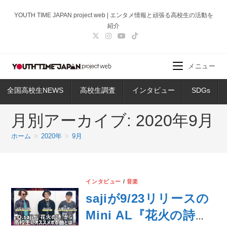
コ
YOUTH TIME JAPAN project web | エンタメ情報と頑張る高校生の活動を
ン
紹介
テ
ン
ツ
メニュー
へ
ス
全国高校生NEWS
高校生調査
インタビュー
SDGs
キ
ッ
月別アーカイブ: 2020年9月
プ
ホーム
>
2020年
>
9月
インタビュー
/
音楽
sajiが9/23リリースの
Mini AL『花火の詩』