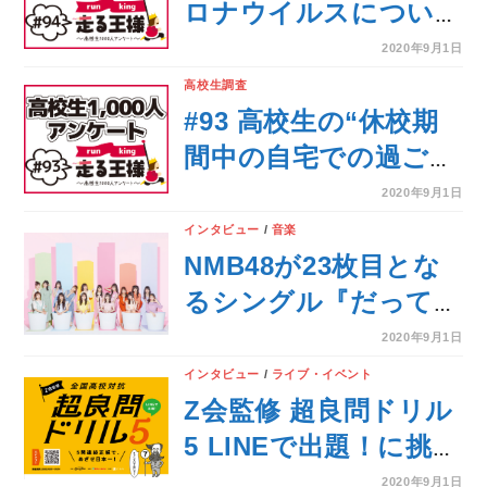
ロナウイルスについて
不安に思っているこ
2020年9月1日
と”
高校生調査
#93 高校生の“休校期
間中の自宅での過ごし
方”
2020年9月1日
インタビュー
/
音楽
NMB48が23枚目とな
るシングル『だってだ
ってだって』のMVの
2020年9月1日
撮影秘話を語る！
インタビュー
/
ライブ・イベント
Z会監修 超良問ドリル
5 LINEで出題！に挑戦
しよう！！
2020年9月1日