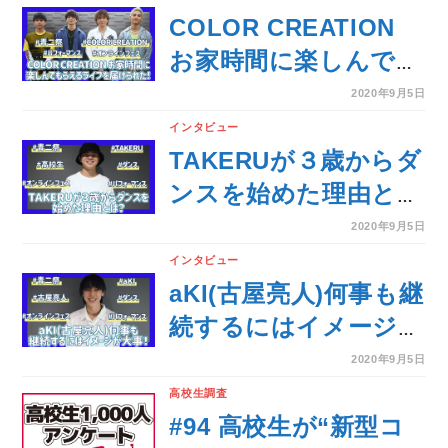
COLOR CREATION
お家時間に楽しんでも
らえるライブを届けら
2020年9月5日
れた！【青二祭オンラ
インタビュー
インフェス】
TAKERUが３歳からダ
ンスを始めた理由と
は？【青二祭オンライ
2020年9月5日
ンフェス】
インタビュー
aKI(古屋亮人)何事も継
続するにはイメージが
大事！【青二祭オンラ
2020年9月5日
インフェス】
高校生調査
#94 高校生が“新型コ