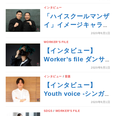
インタビュー
「ハイスクールマンザ
イ」イメージキャラク
ターのミルクボーイに
2020年9月1日
インタビュー！
WORKER’S FILE
【インタビュー】
Worker’s file ダンサ
ー GENKI a.k.a.
2020年9月1日
MaxxxX（36）
インタビュー
/
音楽
【インタビュー】
Youth voice -シンガ
ー るーか(23)
2020年9月1日
SDGS
/
WORKER’S FILE