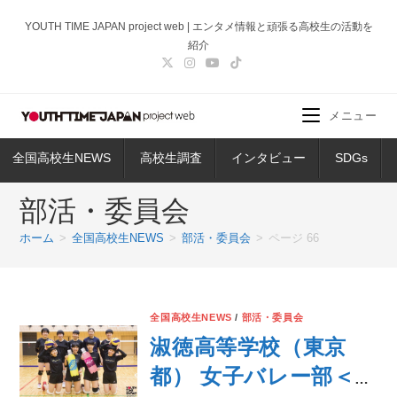
コ
YOUTH TIME JAPAN project web | エンタメ情報と頑張る高校生の活動を
ン
紹介
テ
ン
ツ
メニュー
へ
ス
全国高校生NEWS
高校生調査
インタビュー
SDGs
キ
ッ
部活・委員会
プ
ホーム
>
全国高校生NEWS
>
部活・委員会
>
ページ 66
全国高校生NEWS
/
部活・委員会
淑徳高等学校（東京
都） 女子バレー部＜