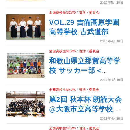
BUKATSU魂。
2019年5月10日
Supported by
全国高校生NEWS
/
部活・委員会
MATCH Season8＞
VOL.29 吉備高原学園
高等学校 古武道部
2019年4月10日
全国高校生NEWS
/
部活・委員会
和歌山県立那賀高等学
校 サッカー部＜
BUKATSU魂。
2019年4月10日
Supported by
全国高校生NEWS
/
部活・委員会
MATCH Season8＞
第2回 秋本杯 朗読大会
@大阪市立高等学校 セ
ミナーハウス
2019年4月10日
2019.03.24
全国高校生NEWS
/
部活・委員会