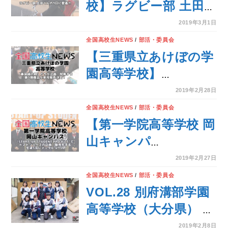
シリーズに続く、
校】ラグビー部 土田
peonin（ピアニン）
くんの1日に密着！
2019年3月1日
がいよいよ発売！
全国高校生NEWS
/
部活・委員会
【三重県立あけぼの学
園高等学校】
nanonin（ナノニン）
2019年2月28日
シリーズに続く、美容
全国高校生NEWS
/
部活・委員会
アイテムを企画・開
【第一学院高等学校 岡
発!!
山キャンパ
ス】“START-UP
2019年2月27日
STUDENT
全国高校生NEWS
/
部活・委員会
PROJECT”でトマト
VOL.28 別府溝部学園
ジュースの企画・販売
高等学校（大分県） ア
を実施！
ーチェリー部
2019年2月8日