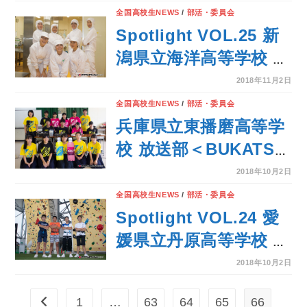
Supported by
全国高校生NEWS
/
部活・委員会
MATCH Season7＞
Spotlight VOL.25 新
潟県立海洋高等学校 食
品研究部
2018年11月2日
全国高校生NEWS
/
部活・委員会
兵庫県立東播磨高等学
校 放送部＜BUKATSU
魂。Supported by
2018年10月2日
MATCH Season7＞
全国高校生NEWS
/
部活・委員会
Spotlight VOL.24 愛
媛県立丹原高等学校 ス
ポーツクライミング部
2018年10月2日
1
…
63
64
65
66
前のページヘ