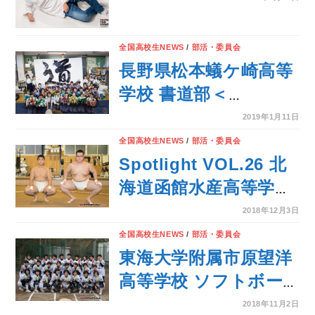
STUDENT PROJECT
全国高校生NEWS
/
部活・委員会
長野県松本蟻ケ崎高等
学校 書道部＜
BUKATSU魂。
2019年1月11日
Supported by
全国高校生NEWS
/
部活・委員会
MATCH Season7＞
Spotlight VOL.26 北
海道函館水産高等学校
相撲部
2018年12月3日
全国高校生NEWS
/
部活・委員会
東海大学附属市原望洋
高等学校 ソフトボー
ル部＜BUKATSU魂。
2018年11月2日