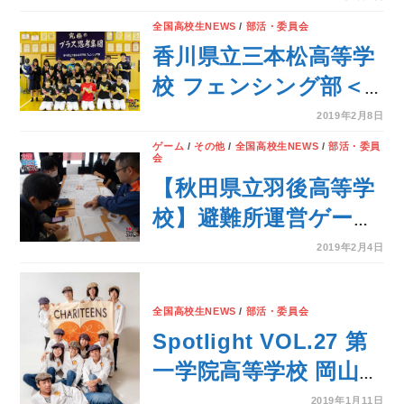
全国高校生NEWS
/
部活・委員会
香川県立三本松高等学
校 フェンシング部＜
BUKATSU魂。
2019年2月8日
Supported by
ゲーム
/
その他
/
全国高校生NEWS
/
部活・委員
会
MATCH Season7＞
【秋田県立羽後高等学
校】避難所運営ゲーム
HUG体験会in道の駅を
2019年2月4日
実施
全国高校生NEWS
/
部活・委員会
Spotlight VOL.27 第
一学院高等学校 岡山キ
ャンパス START-UP
2019年1月11日