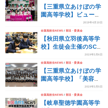
【三重県立あけぼの学
園高等学校】ビューテ
ィクリエイト部が自身
2019年4月10日
の経験で生まれた ア
全国高校生NEWS
/
部活・委員会
イデアを商品化！
【秋田県立羽後高等学
校】生徒会主催のSCH
うごを開催！地域と学
2019年3月6日
校の連携について考え
全国高校生NEWS
/
部活・委員会
る
【三重県立あけぼの学
園高等学校】「美容師
の卵」たちが企画・開
2019年3月5日
発した商品
全国高校生NEWS
/
部活・委員会
nanonin（ナノニン）
【岐阜聖徳学園高等学