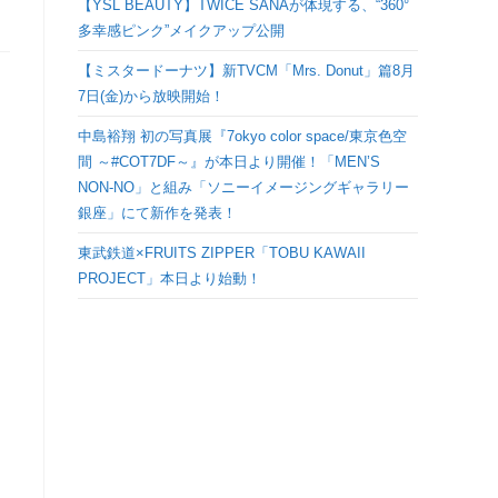
【YSL BEAUTY】TWICE SANAが体現する、“360°
検
多幸感ピンク”メイクアップ公開
【ミスタードーナツ】新TVCM「Mrs. Donut」篇8月
索
7日(金)から放映開始！
を
中島裕翔 初の写真展『7okyo color space/東京色空
間 ～#COT7DF～』が本日より開催！「MEN’S
ト
NON-NO」と組み「ソニーイメージングギャラリー
銀座」にて新作を発表！
グ
東武鉄道×FRUITS ZIPPER「TOBU KAWAII
PROJECT」本日より始動！
ル