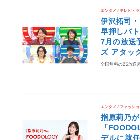
エンタメ
/
テレビ・ラ
伊沢拓司・
早押しバ
7月の放送
ズ アタック
全国無料のBS放送局
エンタメ
/
ファッショ
指原莉乃が
「FOOD
デルに就任