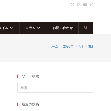
タイル
コラム
お問い合わせ
ウ
ェ
ホーム
>
2026年
>
7月
>
3日
ブ
サ
ワード検索
イ
ト
康
の
最近の投稿