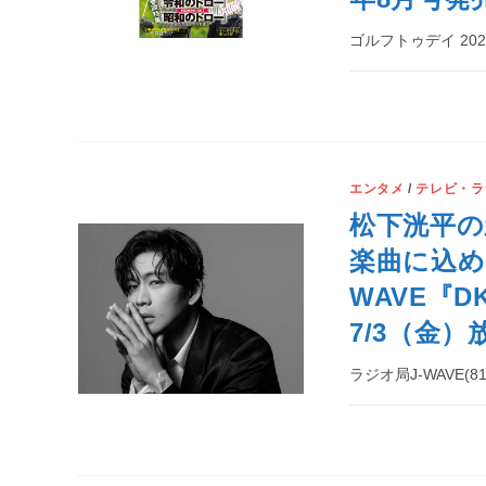
ゴルフトゥデイ 20
エンタメ
/
テレビ・ラ
松下洸平の
楽曲に込め
WAVE『DK
7/3（金
ラジオ局J-WAVE(8