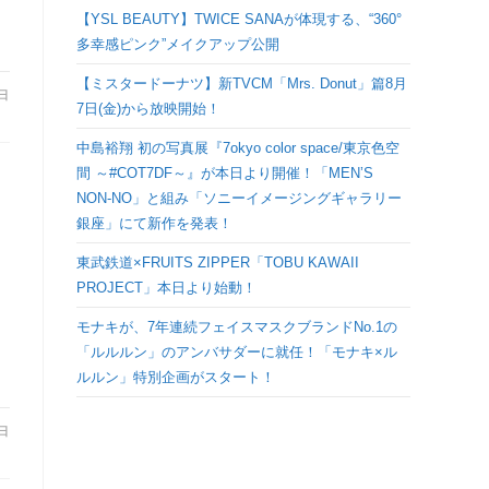
検
【YSL BEAUTY】TWICE SANAが体現する、“360°
多幸感ピンク”メイクアップ公開
索
【ミスタードーナツ】新TVCM「Mrs. Donut」篇8月
3日
7日(金)から放映開始！
を
中島裕翔 初の写真展『7okyo color space/東京色空
間 ～#COT7DF～』が本日より開催！「MEN’S
ト
NON-NO」と組み「ソニーイメージングギャラリー
銀座」にて新作を発表！
グ
東武鉄道×FRUITS ZIPPER「TOBU KAWAII
PROJECT」本日より始動！
ル
モナキが、7年連続フェイスマスクブランドNo.1の
「ルルルン」のアンバサダーに就任！「モナキ×ル
ルルン」特別企画がスタート！
3日