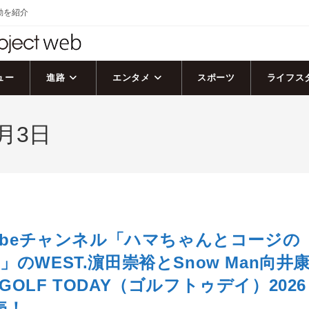
活動を紹介
ュー
進路
エンタメ
スポーツ
ライフス
月3日
Tubeチャンネル「ハマちゃんとコージの
のWEST.濵田崇裕とSnow Man向井
OLF TODAY（ゴルフトゥデイ）2026
売！