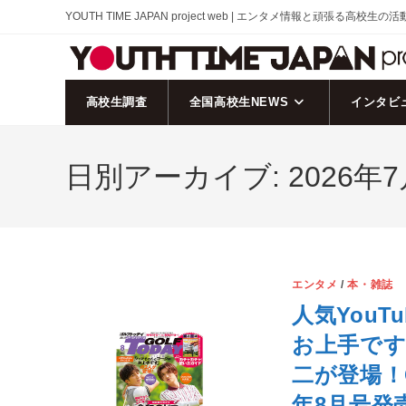
コ
YOUTH TIME JAPAN project web | エンタメ情報と頑張る高校生の
ン
テ
ン
ツ
高校生調査
全国高校生NEWS
インタビ
へ
ス
日別アーカイブ: 2026年7
キ
ッ
プ
エンタメ
/
本・雑誌
人気You
お上手です」
二が登場！G
年8月号発