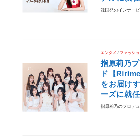
韓国発のインナービ
エンタメ
/
ファッショ
指原莉乃
ド【Riri
をお届けす
ーズに就任
指原莉乃のプロデュ