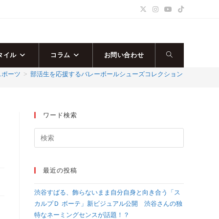
タイル
コラム
お問い合わせ
ウ
スポーツ
>
部活生を応援するバレーボールシューズコレクション「HARUKAZE
ェ
ブ
ワード検索
サ
イ
最近の投稿
ト
渋谷すばる、飾らないまま自分自身と向き合う「ス
の
カルプＤ ボーテ」新ビジュアル公開 渋谷さんの独
特なネーミングセンスが話題！？