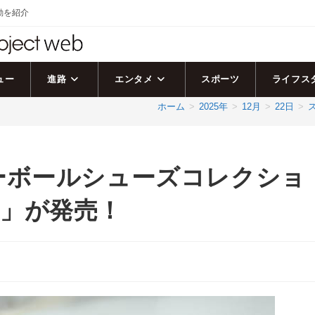
活動を紹介
ュー
進路
エンタメ
スポーツ
ライフス
ホーム
>
2025年
>
12月
>
22日
>
ーボールシューズコレクショ
CK」が発売！