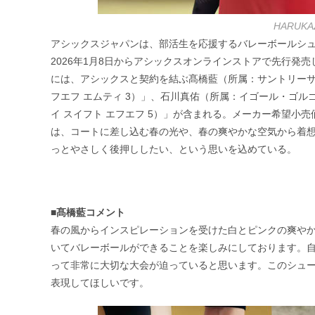
HARUK
アシックスジャパンは、部活生を応援するバレーボールシューズ
2026年1月8日からアシックスオンラインストアで先行発
には、アシックスと契約を結ぶ髙橋藍（所属：サントリーサンバーズ
フエフ エムティ 3）」、石川真佑（所属：イゴール・ゴルゴン
イ スイフト エフエフ 5）」が含まれる。メーカー希望小売価
は、コートに差し込む春の光や、春の爽やかな空気から着
っとやさしく後押ししたい、という思いを込めている。
■髙橋藍コメント
春の風からインスピレーションを受けた白とピンクの爽や
いてバレーボールができることを楽しみにしております。
って非常に大切な大会が迫っていると思います。このシュ
表現してほしいです。