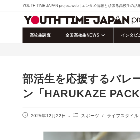
コ
YOUTH TIME JAPAN project web | エンタメ情報と頑張る高校生の
ン
テ
ン
ツ
高校生調査
全国高校生NEWS
インタビ
へ
ス
キ
ッ
プ
部活生を応援するバレ
ン「HARUKAZE PA
投
投
2025年12月22日
スポーツ
/
ライフスタイル
稿
稿
公
カ
開
テ
日:
ゴ