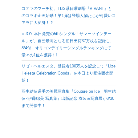
検
コアラのマーチ初、TBS系日曜劇場『VIVANT』と
のコラボ企画始動！第1弾は登場人物たちが可愛いコ
索
アラに大変身！？
≒JOY 本日発売の5thシングル「サマーツインテー
を
ル」が、自己最高となる初日出荷37万枚を記録し、
8/4付 オリコンデイリーシングルランキングにて
ト
堂々の1位を獲得！!
リゼ・ヘルエスタ、登録者100万人を記念して「Lize
グ
Helesta Celebration Goods」を本日より受注販売開
始！
ル
羽生結弦選手の美麗写真集『Couture on Ice 羽生結
弦×伊藤聡美 写真集』出版記念 衣装＆写真展が8/30
まで開催中！