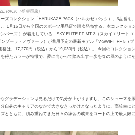
AZE PACK（提供画像）
コレクション「HARUKAZE PACK（ハルカゼ パック）」3品番を
売し、1月15日から全国のスポーツ用品店で順次発売する。本コレクショ
 ）が着用している「SKY ELITE FF MT 3（スカイエリート エ
ゾーラ・ノヴァーラ）が着用予定の最新モデル「V-SWIFT FF 5（ブ
格は、17,270円（税込）から19,030円（税込）。 今回のコレクショ
想を得たカラーが特徴で、夢に向かって踏み出す一歩を春の風のように
かなグラデーションは見るだけで気分が上がりますし、このシューズを
自分自身のキャリアのなかで大きなきっかけとなったように、高校生に
ーズとともに、積み重ねてきた日々の練習の成果をコートの上で最大限