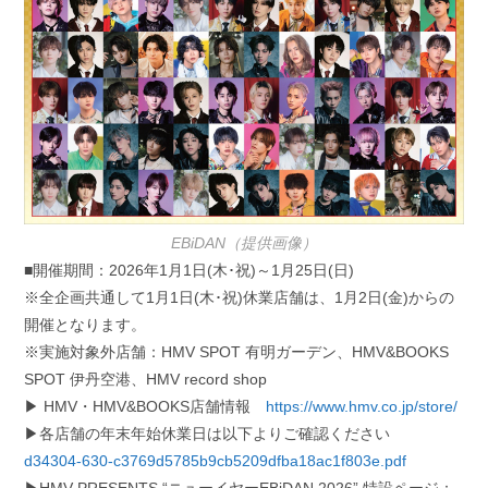
EBiDAN（提供画像）
■開催期間：2026年1月1日(木･祝)～1月25日(日)
※全企画共通して1月1日(木･祝)休業店舗は、1月2日(金)からの
開催となります。
※実施対象外店舗：HMV SPOT 有明ガーデン、HMV&BOOKS
SPOT 伊丹空港、HMV record shop
▶ HMV・HMV&BOOKS店舗情報
https://www.hmv.co.jp/store/
▶各店舗の年末年始休業日は以下よりご確認ください
d34304-630-c3769d5785b9cb5209dfba18ac1f803e.pdf