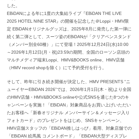
した。
EBiDANによる年に1度の大集結ライブ『EBiDAN THE LIVE
2025 HOTEL NINE STAR』の開催を記念した＠Loppi・HMV限
定 EBiDANオリジナルグッズは、2025年8月に発売した第一弾に
続く第二弾として、スーツ姿のEBiDANが「クリアペンスタンド
（メンバー別全60種）」にて登場！2025年12月24日(水)10:00
～2026年1月12日(月・祝)23:59の期間、全国のローソン店頭の
マルチメディア端末Loppi、HMV&BOOKS online、HMV店舗
（HMV record shopを除く）にて予約受付を行う。
そして、昨年に引き続き開催が決定した、HMV PRESENTS “ニ
ューイヤーEBiDAN 2026”では、2026年1月1日(木・祝)より全国
のHMV店舗・HMV&BOOKS onlineや公式SNSを通じた8つのキ
ャンペーンを実施！「EBiDAN」対象商品をお買い上げいただい
たお客様へ「新春オリジナル メンバーサイン＆メッセージ入り
フォトカード」のプレゼントをはじめ、SNSキャンペーン、
HMV店舗スタッフの「EBiDAN推しはっぴ」着用、対象店舗での
「EBiDAN 絵馬風 コメントボード」「EBiDAN大型ディスプレ