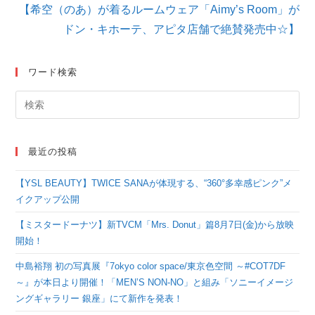
【希空（のあ）が着るルームウェア「Aimy’s Room」が
事
を
ドン・キホーテ、アピタ店舗で絶賛発売中☆】
読
む
ワード検索
最近の投稿
【YSL BEAUTY】TWICE SANAが体現する、“360°多幸感ピンク”メ
イクアップ公開
【ミスタードーナツ】新TVCM「Mrs. Donut」篇8月7日(金)から放映
開始！
中島裕翔 初の写真展『7okyo color space/東京色空間 ～#COT7DF
～』が本日より開催！「MEN’S NON-NO」と組み「ソニーイメージ
ングギャラリー 銀座」にて新作を発表！