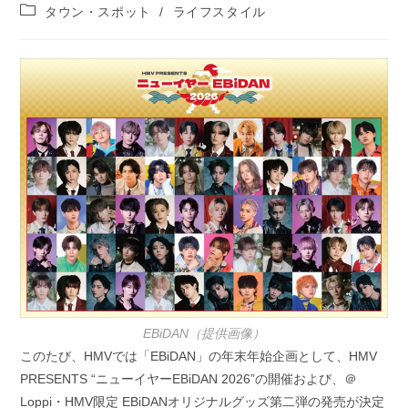
稿
投
タウン・スポット
/
ライフスタイル
公
稿
開
カ
日:
テ
ゴ
リ
ー:
EBiDAN（提供画像）
このたび、HMVでは「EBiDAN」の年末年始企画として、HMV
PRESENTS “ニューイヤーEBiDAN 2026”の開催および、＠
Loppi・HMV限定 EBiDANオリジナルグッズ第二弾の発売が決定