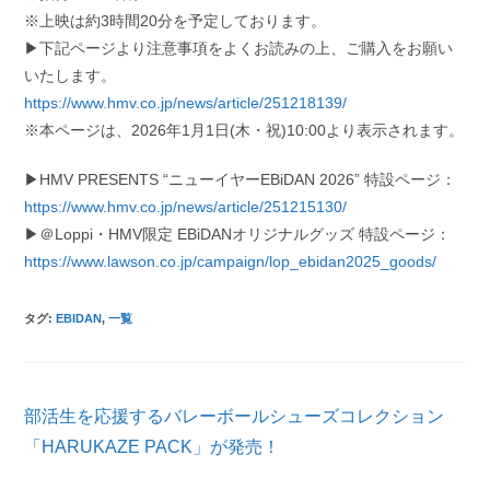
※上映は約3時間20分を予定しております。
▶下記ページより注意事項をよくお読みの上、ご購入をお願い
いたします。
https://www.hmv.co.jp/news/article/251218139/
※本ページは、2026年1月1日(木・祝)10:00より表示されます。
▶HMV PRESENTS “ニューイヤーEBiDAN 2026” 特設ページ：
https://www.hmv.co.jp/news/article/251215130/
▶＠Loppi・HMV限定 EBiDANオリジナルグッズ 特設ページ：
https://www.lawson.co.jp/campaign/lop_ebidan2025_goods/
タグ
:
EBIDAN
,
一覧
そ
部活生を応援するバレーボールシューズコレクション
の
他
「HARUKAZE PACK」が発売！
の
記