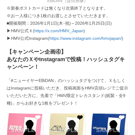
EBiDAN（提供画像）
※新春ポストカードは無くなり次第終了となります。
※お一人様につき1枚のお渡しとさせていただきます。
■開催期間：2026年1月1日(木･祝)～2026年1月25日(日)
▶HMV公式Ｘ(
https://x.com/HMV_Japan
)
▶HMV公式Instagram(
https://www.instagram.com/hmvjapan/
)
【キャンペーン企画④】
あなたのＸやInstagramで投稿！ハッシュタグキ
ャンペーン！
「#ニューイヤーEBiDAN」のハッシュタグをつけて、Ｘもしく
はInstagramに投稿いただき、投稿画面をHMV店頭レジでご提示
いただいた方に、先着で「HMV限定トレカスタンド(紙製・全9
種)」からお好きな1枚をプレゼント！