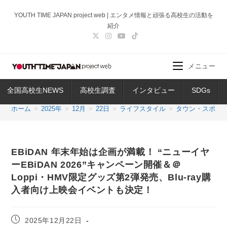
コ
YOUTH TIME JAPAN project web | エンタメ情報と頑張る高校生の活動を
ン
紹介
テ
ン
ツ
メニュー
へ
ス
全国高校生NEWS
高校生調査
インタビュー
SDGs
キ
ッ
ホーム
>
2025年
>
12月
>
22日
>
ライフスタイル
>
タウン・スポッ
プ
EBiDAN 年末年始は企画が満載！ “ニューイヤ
ーEBiDAN 2026”キャンペーン開催＆＠
Loppi・HMV限定グッズ第2弾発売、Blu-ray購
入者向け上映会イベントも決定！
投
2025年12月22日