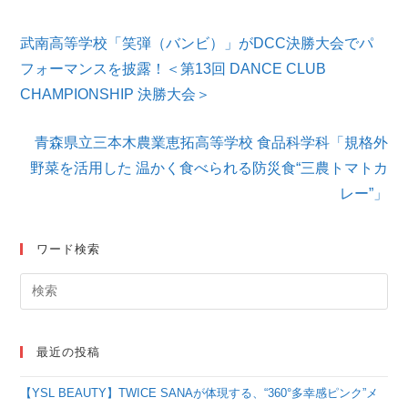
そ
武南高等学校「笑弾（バンビ）」がDCC決勝大会でパ
の
他
フォーマンスを披露！＜第13回 DANCE CLUB
の
CHAMPIONSHIP 決勝大会＞
記
事
を
青森県立三本木農業恵拓高等学校 食品科学科「規格外
読
野菜を活用した 温かく食べられる防災食“三農トマトカ
む
レー”」
ワード検索
最近の投稿
【YSL BEAUTY】TWICE SANAが体現する、“360°多幸感ピンク”メ