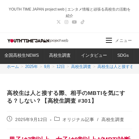
コ
YOUTH TIME JAPAN project web | エンタメ情報と頑張る高校生の活動を
ン
紹介
テ
ン
ツ
メニュー
へ
ス
全国高校生NEWS
高校生調査
インタビュー
SDGs
キ
ッ
ホーム
>
2025年
>
9月
>
12日
>
高校生調査
>
高校生は人と接する際、
プ
高校生は人と接する際、相手のMBTIを気にす
る？しない？【高校生調査 #301】
投
投
2025年9月12日
オリジナル記事
/
高校生調査
稿
稿
公
カ
開
テ