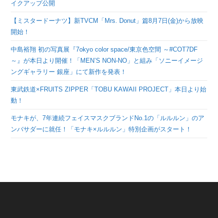
イクアップ公開
【ミスタードーナツ】新TVCM「Mrs. Donut」篇8月7日(金)から放映
開始！
中島裕翔 初の写真展『7okyo color space/東京色空間 ～#COT7DF
～』が本日より開催！「MEN’S NON-NO」と組み「ソニーイメージ
ングギャラリー 銀座」にて新作を発表！
東武鉄道×FRUITS ZIPPER「TOBU KAWAII PROJECT」本日より始
動！
モナキが、7年連続フェイスマスクブランドNo.1の「ルルルン」のア
ンバサダーに就任！「モナキ×ルルルン」特別企画がスタート！