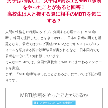
男子は7割以上、女子は9割以上がMBTI診断
日:
ゴ
をやったことがあると回答！
リ
ー:
高校生は人と接する際に相手のMBTIを気に
する？
人間の性格を16種類のタイプに分類する心理テスト“MBTI診
断”。韓国で流行したことをきっかけに、日本の若者の間でも話
題となり、最近ではテレビ番組のSNSなどでキャストのプロフ
ィールを紹介する際に診断結果が書かれるなど、日本国内でも
若者を中心に広く知れ渡っています。
そんな中YTJPでは、全国の高校生に“MBTI”にまつわるアンケー
トを実施。
まず、「MBTI診断をやったことがあるか」については下記の通
りです。