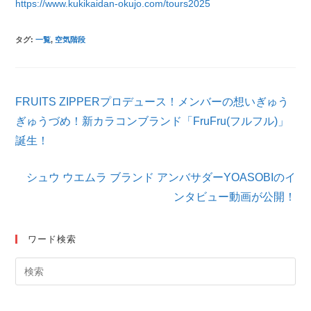
https://www.kukikaidan-okujo.com/tours2025
タグ
:
一覧
,
空気階段
そ
FRUITS ZIPPERプロデュース！メンバーの想いぎゅう
の
他
ぎゅうづめ！新カラコンブランド「FruFru(フルフル)」
の
誕生！
記
事
を
シュウ ウエムラ ブランド アンバサダーYOASOBIのイ
読
ンタビュー動画が公開！
む
ワード検索