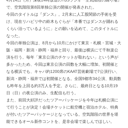
4月14日（月）深夜24時放送のTBSラジオ『空気階段の踊り場』
日:
ゴ
で、空気階段第8回単独公演の開催が発表された。
リ
ー:
今回のタイトルは『ダンス』。2月末に人工股関節の手術を受
け、現在リハビリ中の鈴木もぐらが「本番ではダンスが踊れる
くらい治っているように」との願いを込めて、このタイトルに
なった。
今回の単独公演は、8月から10月にかけて東京・札幌・宮城・大
阪・福岡・新潟・静岡・福井と回り、最後は横浜にて千秋楽公
演を行う。毎年「東京公演のチケットが取れない」という声が
多かったため、今回は東京公演の回数を大幅に増加。初開催と
なる横浜でも、キャパ約1200席のKAAT芸術劇場で7公演行い、
新潟・静岡・福井では初開催となる。全国9都市34公演、動員数
も昨年を上回る約3万人を予定。さらに、最終日となる10月19
日（日）の夜公演のみ、生配信も行う。
また、前回大好評だったツアーパッケージを今年は札幌公演に
て行うことが決定！会場チケットに航空機と宿泊ホテル、特典
が付いたツアーパッケージとなっている。空気階段の世界を堪
能できるオール新作コントを、是非会場で楽しんでほしい。