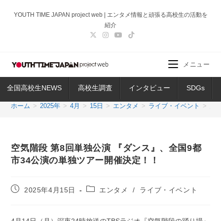
コ
YOUTH TIME JAPAN project web | エンタメ情報と頑張る高校生の活動を
ン
紹介
テ
ン
ツ
メニュー
へ
ス
全国高校生NEWS
高校生調査
インタビュー
SDGs
キ
ッ
ホーム
>
2025年
>
4月
>
15日
>
エンタメ
>
ライブ・イベント
>
空
プ
空気階段 第8回単独公演 『ダンス』、全国9都
市34公演の単独ツアー開催決定！！
投
投
2025年4月15日
エンタメ
/
ライブ・イベント
稿
稿
公
カ
開
テ