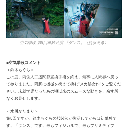
空気階段 第8回単独公演 『ダンス』（提供画像）
■空気階段コメント
＜鈴木もぐら＞
この度、両側人工股関節置換手術を終え、無事に人間界へ戻っ
て参りました。両脚に機械を携えて挑む”メカ処女作”をご覧くだ
さい。未就学児だったあの頃以来のスムーズな動きを、余す所
なくお見せします。
＜水川かたまり＞
第8回ですが、鈴木もぐらの股関節が復活してからは初単独で
す。「ダンス」です。最もフィジカルで、最もプリミティブ