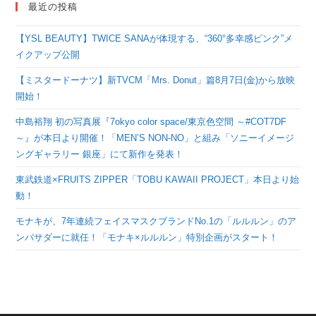
最近の投稿
【YSL BEAUTY】TWICE SANAが体現する、“360°多幸感ピンク”メ
イクアップ公開
【ミスタードーナツ】新TVCM「Mrs. Donut」篇8月7日(金)から放映
開始！
中島裕翔 初の写真展『7okyo color space/東京色空間 ～#COT7DF
～』が本日より開催！「MEN’S NON-NO」と組み「ソニーイメージ
ングギャラリー 銀座」にて新作を発表！
東武鉄道×FRUITS ZIPPER「TOBU KAWAII PROJECT」本日より始
動！
モナキが、7年連続フェイスマスクブランドNo.1の「ルルルン」のア
ンバサダーに就任！「モナキ×ルルルン」特別企画がスタート！