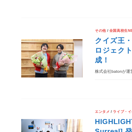
その他
/
全国高校生N
クイズ王・
ロジェクト
成！
株式会社batonが運営
エンタメ
/
ライブ・イ
HIGHLIGHT
Surrea