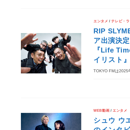
エンタメ
/
テレビ・ラ
RIP S
ア出演決定
『Life 
イリスト
TOKYO FMは20
WEB動画
/
エンタメ
シュウ ウ
のインタビ