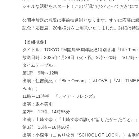
シャルな活動をスタート！この期間だけの“とっておき”に
公開生放送の観覧は事前抽選制となります。すでに応募は締め切り
記念「応援席」20名様分をご用意いたしました。詳細は特
【番組概要】
タイトル：TOKYO FM開局55周年記念特別番組『Life Ti
放送日時：2025年4月29日（火・祝）9時～20時 ※17時
タイムテーブル：
第1部 9時～12時
出演：住吉美紀（『Blue Ocean』）&LOVE（『ALL‐TIME BEST～
Park』）
11時～11時半 『ディア・フレンズ』
出演：坂本美雨
第2部 12時～14時55分
出演：山崎怜奈（『山崎怜奈の誰かに話したかったこと。』）＆ハ
第3部 15時～16時50分
出演：小森隼（こもり校長『SCHOOL OF LOCK!』）＆浜崎美保