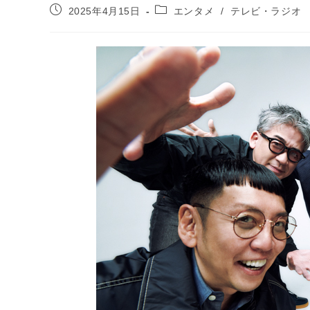
投
投
2025年4月15日
エンタメ
/
テレビ・ラジオ
稿
稿
公
カ
開
テ
日:
ゴ
リ
ー: