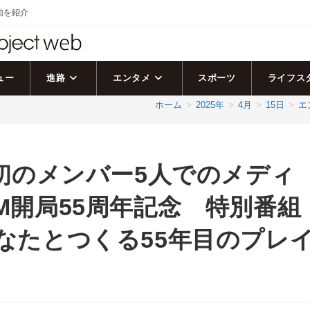
活動を紹介
ュー
進路
エンタメ
スポーツ
ライフス
ホーム
>
2025年
>
4月
>
15日
>
エ
結後初のメンバー5人でのメディ
FM開局55周年記念 特別番組
ic～あなたとつくる55年目のプレ