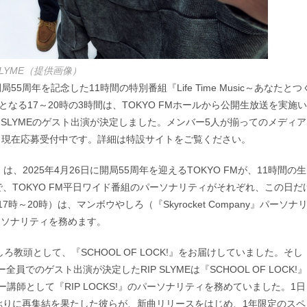
 SLYME（提供画像）
局55周年を記念した11時間の特別番組『Life Time Music～あなたとつ
なる17～20時の3時間は、TOKYO FMホールから公開生放送を実施い
 SLYMEのゲスト出演が決定しました。メンバー5人が揃ってのメディア
、現在応募受付中です。詳細は特設サイトをご覧ください。
ト』は、2025年4月26日に開局55周年を迎えるTOKYO FMが、11時間の生
、TOKYO FM平日ワイド番組のパーソナリティがそれぞれ、この日だ
20時）は、マンボウやしろ（『Skyrocket Company』パーソナ
がパーソナリティを務めます。
しろ教頭として、『SCHOOL OF LOCK!』をお届けしていました。そし
ー全員でのゲスト出演が決定したRIP SLYMEは『SCHOOL OF LOCK!』
ー講師として『RIP LOCKS!』のパーソナリティを務めていました。1日
8年ぶりに再集結を果たした彼らが、新曲リリースをはじめ、1年限定のスペ