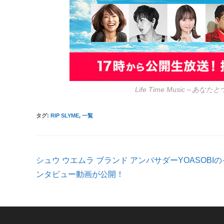
Life Time Music～
タグ
:
RIP SLYME
,
一覧
そ
シュウ ウエムラ ブランド アンバサダーYOASOBIの
の
他
ンタビュー動画が公開！
の
記
事
を
読