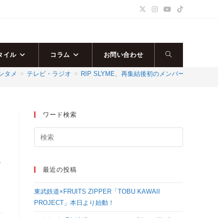
タイル
コラム
お問い合わせ
ウ
ンタメ
>
テレビ・ラジオ
>
RIP SLYME、再集結後初のメンバー5人でのメデ
ェ
ブ
ワード検索
サ
イ
イ
最近の投稿
ト
東武鉄道×FRUITS ZIPPER「TOBU KAWAII
の
PROJECT」本日より始動！