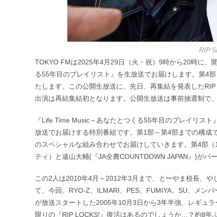
RIP
TOKYO FMは2025年4月29日（火・祝）9時から20時に、開
る55年目のプレイリスト』を生放送でお届けします。第4部と
たします。この公開生放送に、先日、再集結を発表したRIP
出演は再結集結初となります。公開生放送は事前抽選制で
『Life Time Music～あなたとつくる55年目のプレイリス
放送でお届けする特別番組です。第1部～第4部までの構成で
のスペシャルな組み合わせでお届けしていきます。第4部（17時～
ティ）と遠山大輔(『JA全農COUNTDOWN JAPAN』)
この2人は2010年4月～2012年3月まで、とーやま校長、や
て、今回、RYO-Z、ILMARI、PES、FUMIYA、SU、メンバ
が放送スタートした2005年10月3日から3年半強、レギュラ
限りの『RIP LOCKS!』復活はあるのでしょうか…？約