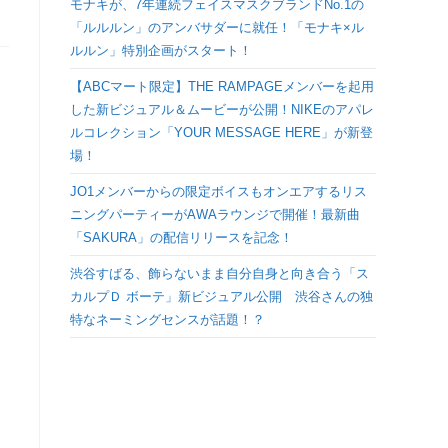
モナキが、7年連続フェイスマスクブランドNo.1の
検
「ルルルン」のアンバサダーに就任！「モナキ×ル
ルルン」特別企画がスタート！
索
【ABCマート限定】THE RAMPAGEメンバーを起用
した新ビジュアル＆ムービーが公開！NIKEのアパレ
を
ルコレクション「YOUR MESSAGE HERE」が新登
場！
ト
JO1メンバーからの限定ボイスもオンエアするリス
ニングパーティーがAWAラウンジで開催！最新曲
グ
「SAKURA」の配信リリースを記念！
ル
渋谷すばる、飾らないまま自分自身と向き合う「ス
カルプＤ ボーテ」新ビジュアル公開 渋谷さんの独
特なネーミングセンスが話題！？