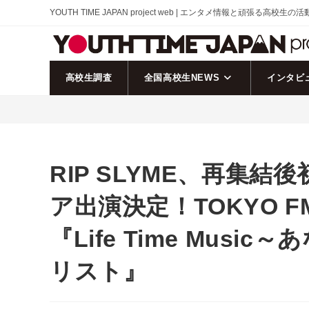
コ
YOUTH TIME JAPAN project web | エンタメ情報と頑張る高校生の
ン
テ
ン
ツ
高校生調査
全国高校生NEWS
インタビ
へ
ス
キ
ッ
プ
RIP SLYME、再集
ア出演決定！TOKYO 
『Life Time Mus
リスト』