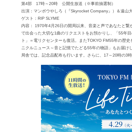
第4部 17時～20時 公開生放送（※事前抽選制）
出演：マンボウやしろ（『Skyrocket Company』）＆遠山大
ゲスト：RIP SLYME
内容： 1970年4月26日の開局以来、音楽と声であなたと
で出会った大切な1曲のリクエストをお預かりし、「55年
ト」＝電リクセンターも復活。またTOKYO FM55年の歴史
ニクルニュース～音と記憶でたどる55年の物語」もお届けし
局舎では、記念品配布も行います。さらに、17～20時の3時