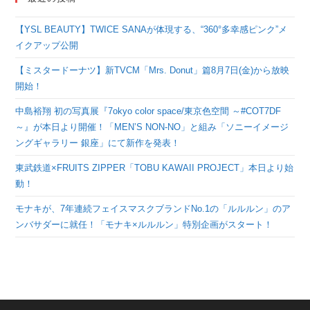
【YSL BEAUTY】TWICE SANAが体現する、“360°多幸感ピンク”メ
イクアップ公開
【ミスタードーナツ】新TVCM「Mrs. Donut」篇8月7日(金)から放映
開始！
中島裕翔 初の写真展『7okyo color space/東京色空間 ～#COT7DF
～』が本日より開催！「MEN’S NON-NO」と組み「ソニーイメージ
ングギャラリー 銀座」にて新作を発表！
東武鉄道×FRUITS ZIPPER「TOBU KAWAII PROJECT」本日より始
動！
モナキが、7年連続フェイスマスクブランドNo.1の「ルルルン」のア
ンバサダーに就任！「モナキ×ルルルン」特別企画がスタート！