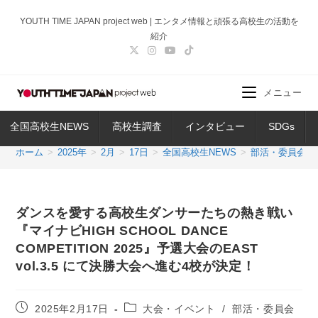
コ
YOUTH TIME JAPAN project web | エンタメ情報と頑張る高校生の活動を
ン
紹介
テ
ン
ツ
メニュー
へ
ス
全国高校生NEWS
高校生調査
インタビュー
SDGs
キ
ッ
ホーム
>
2025年
>
2月
>
17日
>
全国高校生NEWS
>
部活・委員会
>
プ
ダンスを愛する高校生ダンサーたちの熱き戦い
『マイナビHIGH SCHOOL DANCE
COMPETITION 2025』予選大会のEAST
vol.3.5 にて決勝大会へ進む4校が決定！
投
投
2025年2月17日
大会・イベント
/
部活・委員会