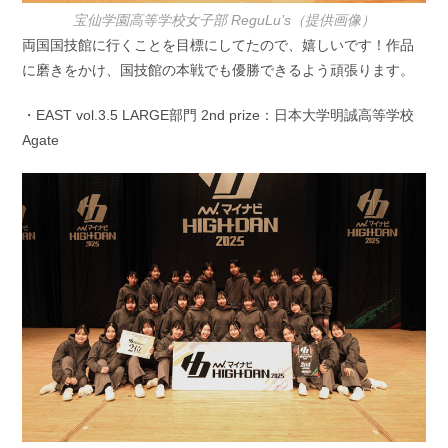
宝仙学園高等学校女子部 ReguLu’s（提供画像）
両国国技館に行くことを目標にしてたので、嬉しいです！作品
に磨きをかけ、国技館の本戦でも優勝できるよう頑張ります。
・EAST vol.3.5 LARGE部門 2nd prize：日本大学明誠高等学校
Agate