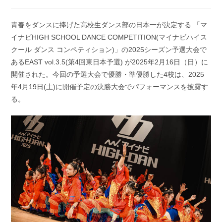
稿
稿
公
カ
開
テ
青春をダンスに捧げた高校生ダンス部の日本一が決定する 「マ
日:
ゴ
イナビHIGH SCHOOL DANCE COMPETITION(マイナビハイス
リ
ー:
クール ダンス コンペティション)」の2025シーズン予選大会で
あるEAST vol.3.5(第4回東日本予選) が2025年2月16日（日）に
開催された。今回の予選大会で優勝・準優勝した4校は、2025
年4月19日(土)に開催予定の決勝大会でパフォーマンスを披露す
る。