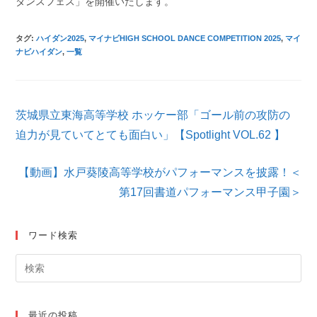
ダンスフェス」を開催いたします。
タグ
:
ハイダン2025
,
マイナビHIGH SCHOOL DANCE COMPETITION 2025
,
マイ
ナビハイダン
,
一覧
そ
茨城県立東海高等学校 ホッケー部「ゴール前の攻防の
の
他
迫力が見ていてとても面白い」【Spotlight VOL.62 】
の
記
【動画】水戸葵陵高等学校がパフォーマンスを披露！＜
事
を
第17回書道パフォーマンス甲子園＞
読
む
ワード検索
最近の投稿