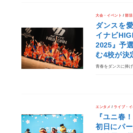
大会・イベント
/
部活
ダンスを
イナビHIGH
2025』予
む4校が決
青春をダンスに捧げ
エンタメ
/
ライブ・イ
『ユニ春！ 
初日にパー