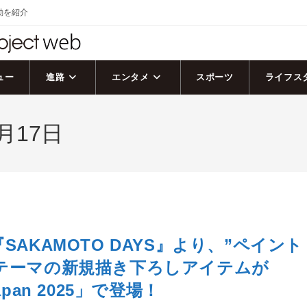
活動を紹介
ュー
進路
エンタメ
スポーツ
ライフス
月17日
SAKAMOTO DAYS』より、”ペイント
テーマの新規描き下ろしアイテムが
apan 2025」で登場！