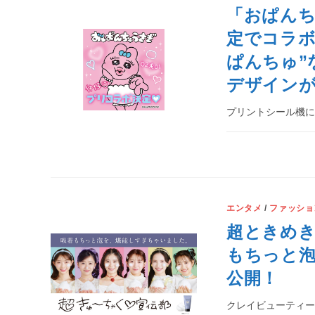
「おぱん
定でコラボ
ぱんちゅ”
デザイン
プリントシール機
エンタメ
/
ファッショ
超ときめき
もちっと泡
公開！
クレイビューティー