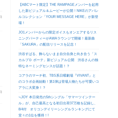
検
【ABCマート限定】THE RAMPAGEメンバーを起用
した新ビジュアル＆ムービーが公開！NIKEのアパレ
ルコレクション「YOUR MESSAGE HERE」が新登
索
7日
場！
を
JO1メンバーからの限定ボイスもオンエアするリス
ニングパーティーがAWAラウンジで開催！最新曲
ト
「SAKURA」の配信リリースを記念！
渋谷すばる、飾らないまま自分自身と向き合う「ス
グ
カルプＤ ボーテ」新ビジュアル公開 渋谷さんの独
特なネーミングセンスが話題！？
ル
コアラのマーチ初、TBS系日曜劇場『VIVANT』と
のコラボ企画始動！第1弾は登場人物たちが可愛いコ
アラに大変身！？
7日
≒JOY 本日発売の5thシングル「サマーツインテー
ル」が、自己最高となる初日出荷37万枚を記録し、
8/4付 オリコンデイリーシングルランキングにて
堂々の1位を獲得！!