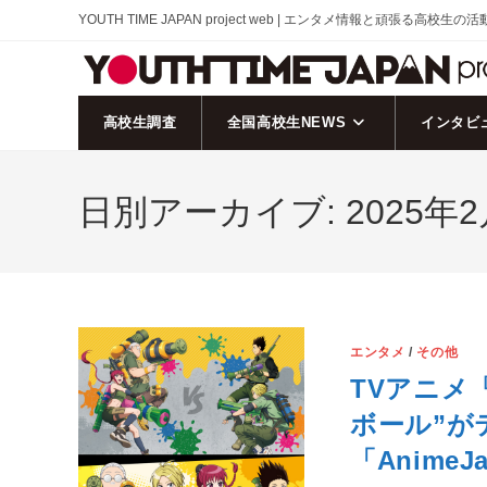
コ
YOUTH TIME JAPAN project web | エンタメ情報と頑張る高校生の
ン
テ
ン
ツ
高校生調査
全国高校生NEWS
インタビ
へ
ス
日別アーカイブ: 2025年2
キ
ッ
プ
エンタメ
/
その他
TVアニメ『
ボール”が
「AnimeJ