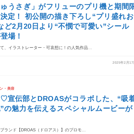
ちゅうさぎ」がフリューのプリ機と期間
決定！ 初公開の描き下ろし“プリ盛れお
など2月20日より“不憫で可愛い”シール
が登場！
にて、イラストレーター・可哀想に！の人気作品…
2025年2月1
ン・美容
♡宣伝部とDROASがコラボした、“吸
”の魅力を伝えるスペシャルムービーが
ブランド【DROAS（ドロアス）】のプロモ…