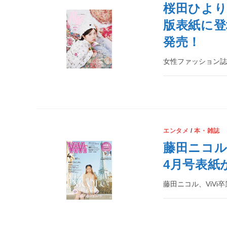
桜田ひよりが
版表紙に登場
発売！
女性ファッション誌『
エンタメ
/
本・雑誌
藤田ニコル
4月号表紙
藤田ニコル、ViVi