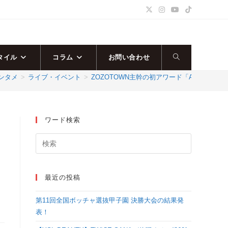
タイル
コラム
お問い合わせ
ウ
ンタメ
>
ライブ・イベント
>
ZOZOTOWN主幹の初アワード「ASEA 2024
ェ
ブ
ワード検索
サ
イ
最近の投稿
ト
第11回全国ボッチャ選抜甲子園 決勝大会の結果発
の
表！