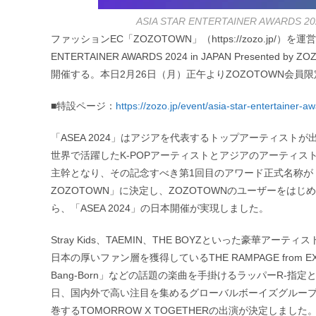
ASIA STAR ENTERTAINER AWARDS 2
ファッションEC「ZOZOTOWN」（https://zozo.jp
ENTERTAINER AWARDS 2024 in JAPAN Presen
開催する。本日2月26日（月）正午よりZOZOTOWN会
■特設ページ：
https://zozo.jp/event/asia-star-entertainer-a
「ASEA 2024」はアジアを代表するトップアーティス
世界で活躍したK-POPアーティストとアジアのアーティス
主幹となり、その記念すべき第1回目のアワード正式名称が「ASIA STAR 
ZOZOTOWN」に決定し、ZOZOTOWNのユーザーをは
ら、「ASEA 2024」の日本開催が実現しました。
Stray Kids、TAEMIN、THE BOYZといった豪
日本の厚いファン層を獲得しているTHE RAMPAGE from EX
Bang-Born」などの話題の楽曲を手掛けるラッパーR-指定とD
日、国内外で高い注目を集めるグローバルボーイズグループJ
巻するTOMORROW X TOGETHERの出演が決定しま