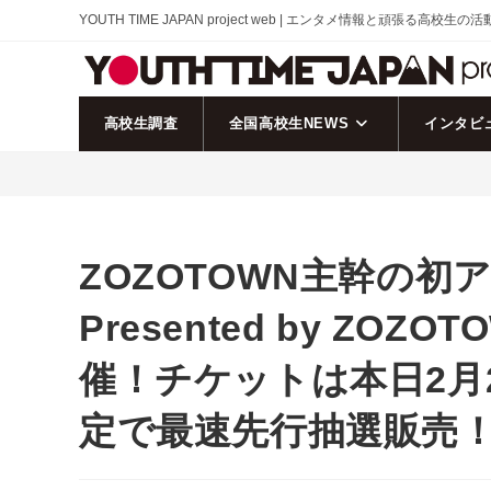
コ
YOUTH TIME JAPAN project web | エンタメ情報と頑張る高校生の
ン
テ
ン
ツ
高校生調査
全国高校生NEWS
インタビ
へ
ス
キ
ッ
プ
ZOZOTOWN主幹の初ア
Presented by ZO
催！チケットは本日2月2
定で最速先行抽選販売