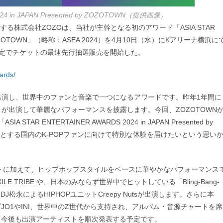
024 in JAPAN Presented by ZOZOTOWN（提供画像）
/）を運営する株式会社ZOZOは、当社が主幹となる初のアワード「ASIA STAR
ted by ZOZOTOWN」（略称：ASEA 2024）を4月10日（水）にKアリーナ横浜に
員限定でチケットの最速先行抽選販売を開始した。
wards/
トが出演し、世界中のファンと音楽で一つになるアワードです。昨年1年間に
トが出演して華麗なパフォーマンスを披露します。今回、ZOZOTOWN
ENTERTAINER AWARDS 2024 in JAPAN Presented by
じめとする国内のK-POPファンに向けて特別な体験を届けたいという思い
華アーティストに加えて、ヒップホップスタイルをベースに華やかなパフォーマンス
ILE TRIBE や、日本のみならず世界中でヒットしている「Bling-Bang-
J松永によるHIPHOPユニットCreepy Nutsが出演します。さらに本
O1やINI、世界中のZ世代から支持され、アルバム・音源チャートを席
した。今後も出演アーティストを順次発表する予定です。