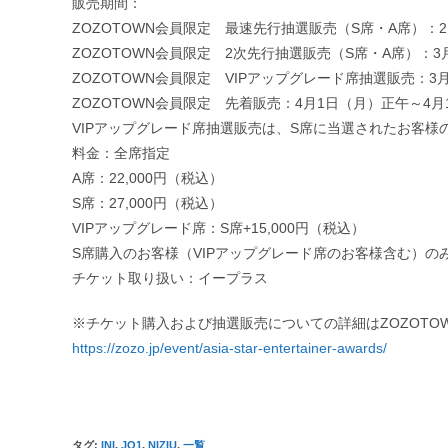
販売期間：
ZOZOTOWN会員限定 最速先行抽選販売（S席・A席）：2月
ZOZOTOWN会員限定 2次先行抽選販売（S席・A席）：3月
ZOZOTOWN会員限定 VIPアップグレード席抽選販売：3月
ZOZOTOWN会員限定 先着販売：4月1日（月）正午～4
VIPアップグレード席抽選販売は、S席に当選されたお客様の
料金：全席指定
A席：22,000円（税込）
S席：27,000円（税込）
VIPアップグレード席：S席+15,000円（税込）
S席購入のお客様（VIPアップグレード席のお客様含む）のみA
チケット取り扱い：イープラス
※チケット購入および抽選販売についての詳細はZOZOTO
https://zozo.jp/event/asia-star-entertainer-awards/
タグ
:
INI
,
JO1
,
NIZIU
,
一覧