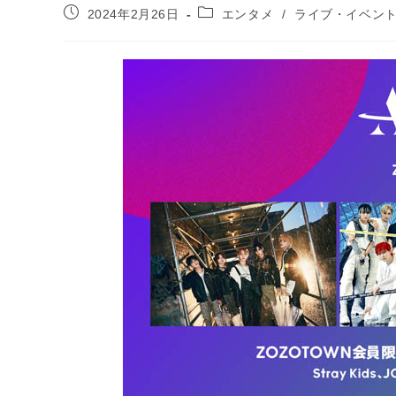
投
投
2024年2月26日
エンタメ
/
ライブ・イベン
稿
稿
公
カ
開
テ
日:
ゴ
リ
ー: