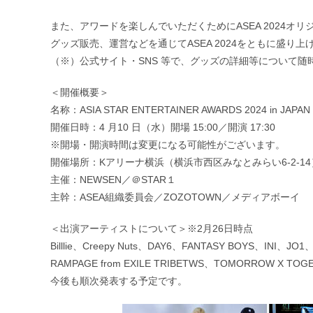
また、アワードを楽しんでいただくためにASEA 2024オ
グッズ販売、運営などを通じてASEA 2024をともに盛り
（※）公式サイト・SNS 等で、グッズの詳細等について随
＜開催概要＞
名称：ASIA STAR ENTERTAINER AWARDS 2024 in JAPAN 
開催日時：4 ⽉10 ⽇（水）開場 15:00／開演 17:30
※開場・開演時間は変更になる可能性がございます。
開催場所：Kアリーナ横浜（横浜市西区みなとみらい6-2-14
主催：NEWSEN／＠STAR１
主幹：ASEA組織委員会／ZOZOTOWN／メディアボーイ
＜出演アーティストについて＞※2月26日時点
Billlie、Creepy Nuts、DAY6、FANTASY BOYS、INI、JO
RAMPAGE from EXILE TRIBETWS、TOMORROW X
今後も順次発表する予定です。