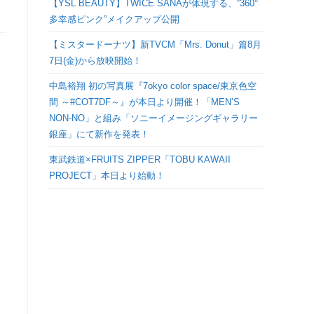
【YSL BEAUTY】TWICE SANAが体現する、“360°
検
多幸感ピンク”メイクアップ公開
【ミスタードーナツ】新TVCM「Mrs. Donut」篇8月
索
7日(金)から放映開始！
を
中島裕翔 初の写真展『7okyo color space/東京色空
間 ～#COT7DF～』が本日より開催！「MEN’S
ト
NON-NO」と組み「ソニーイメージングギャラリー
銀座」にて新作を発表！
グ
東武鉄道×FRUITS ZIPPER「TOBU KAWAII
PROJECT」本日より始動！
ル