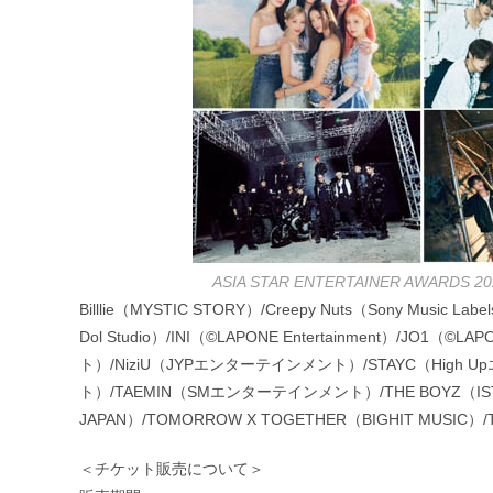
ASIA STAR ENTERTAINER AWARDS 2
Billlie（MYSTIC STORY）/Creepy Nuts（Sony Music
Dol Studio）/INI（©LAPONE Entertainment）/JO1（
ト）/NiziU（JYPエンターテインメント）/STAYC（High 
ト）/TAEMIN（SMエンターテインメント）/THE BOYZ（I
JAPAN）/TOMORROW X TOGETHER（BIGHIT MU
＜チケット販売について＞