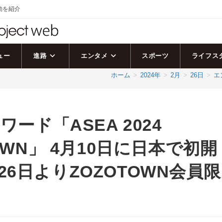
活動を紹介
ュー
進路
エンタメ
スポーツ
ライフス
ホーム
>
2024年
>
2月
>
26日
>
エ
ワード「ASEA 2024
ZOTOWN」 4月10日に日本で初開
6日よりZOZOTOWN会員限
！