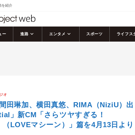
活動を紹介
ュー
進路
エンタメ
スポーツ
ライフス
ジオ
間田琳加、横田真悠、RIMA（NiziU）出
ntial」新CM「さらツヤすぎる！
ial！（LOVEマシーン）」篇を4月13日より