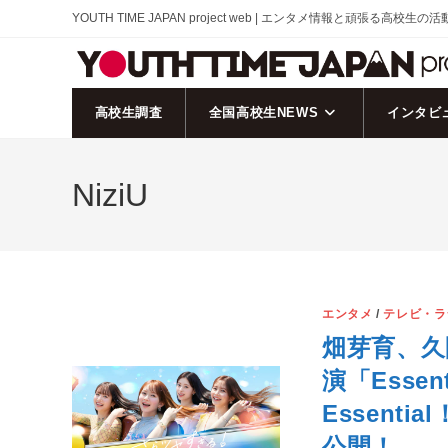
コ
YOUTH TIME JAPAN project web | エンタメ情報と頑張る高校生の
ン
テ
ン
ツ
高校生調査
全国高校生NEWS
インタビ
へ
ス
NiziU
キ
ッ
プ
エンタメ
/
テレビ・ラ
畑芽育、久
演「Esse
Essent
公開！