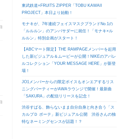
検
東武鉄道×FRUITS ZIPPER「TOBU KAWAII
PROJECT」本日より始動！
索
モナキが、7年連続フェイスマスクブランドNo.1の
3日
「ルルルン」のアンバサダーに就任！「モナキ×ル
を
ルルン」特別企画がスタート！
【ABCマート限定】THE RAMPAGEメンバーを起用
ト
した新ビジュアル＆ムービーが公開！NIKEのアパレ
ルコレクション「YOUR MESSAGE HERE」が新登
グ
場！
JO1メンバーからの限定ボイスもオンエアするリス
ル
ニングパーティーがAWAラウンジで開催！最新曲
「SAKURA」の配信リリースを記念！
6日
渋谷すばる、飾らないまま自分自身と向き合う「ス
カルプＤ ボーテ」新ビジュアル公開 渋谷さんの独
特なネーミングセンスが話題！？