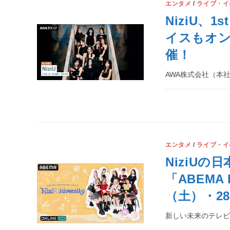
エンタメ
/
ライブ・イ
NiziU、
イスもオン
催！
AWA株式会社（本
エンタメ
/
ライブ・イ
NiziU
「ABEMA 
（土）・2
新しい未来のテレビ「