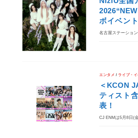
NiziU全国
2026“N
ボイベン
名古屋ステーション
エンタメ
/
ライブ・イ
＜KCON 
ティスト含
表！
CJ ENMは5月8日