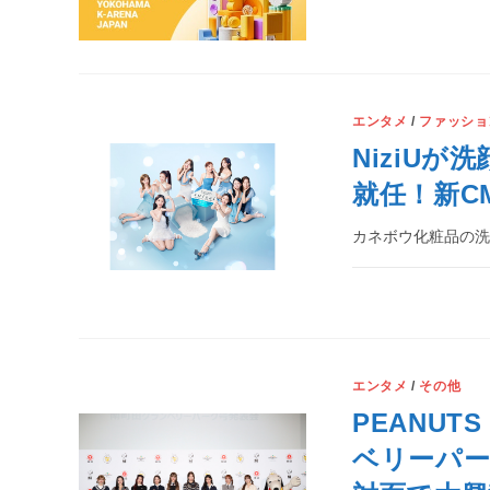
エンタメ
/
ファッショ
NiziUが
就任！新C
カネボウ化粧品の洗顔
エンタメ
/
その他
PEANU
ベリーパー