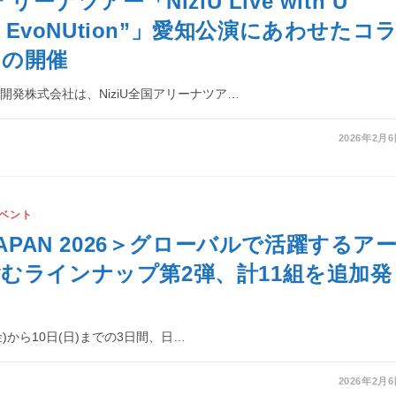
アリーナツアー「NiziU Live with U
EW EvoNUtion”」愛知公演にあわせたコ
トの開催
開発株式会社は、NiziU全国アリーナツア…
2026年2月
ベント
JAPAN 2026＞グローバルで活躍するア
むラインナップ第2弾、計11組を追加発
(金)から10日(日)までの3日間、日…
2026年2月