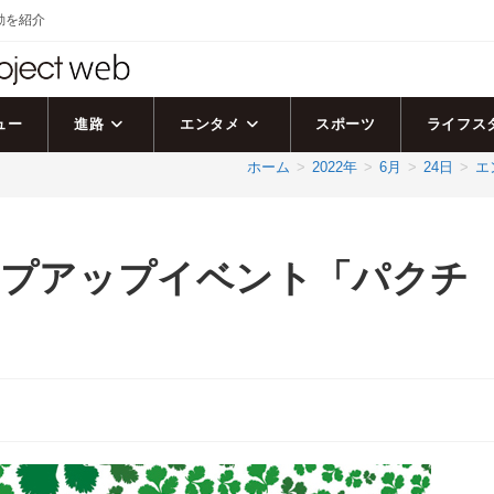
活動を紹介
ュー
進路
エンタメ
スポーツ
ライフス
ホーム
>
2022年
>
6月
>
24日
>
エ
ポップアップイベント「パクチ
ト