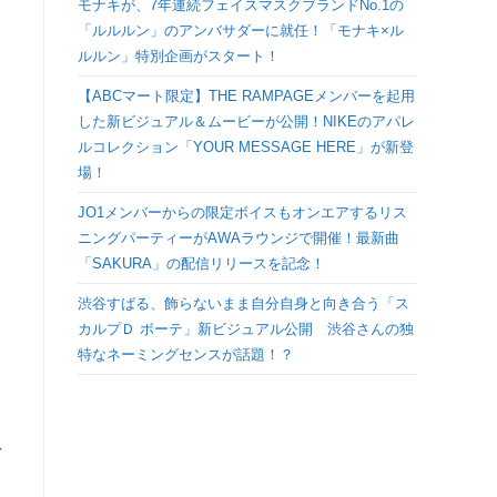
モナキが、7年連続フェイスマスクブランドNo.1の
検
「ルルルン」のアンバサダーに就任！「モナキ×ル
ルルン」特別企画がスタート！
索
【ABCマート限定】THE RAMPAGEメンバーを起用
した新ビジュアル＆ムービーが公開！NIKEのアパレ
を
ルコレクション「YOUR MESSAGE HERE」が新登
場！
ト
JO1メンバーからの限定ボイスもオンエアするリス
ニングパーティーがAWAラウンジで開催！最新曲
グ
「SAKURA」の配信リリースを記念！
ル
渋谷すばる、飾らないまま自分自身と向き合う「ス
カルプＤ ボーテ」新ビジュアル公開 渋谷さんの独
特なネーミングセンスが話題！？
イ