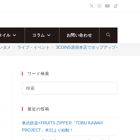
タイル
コラム
お問い合わせ
ウ
ンタメ
>
ライブ・イベント
>
3COINS原宿本店でポップアップイベント「
ェ
ブ
ワード検索
サ
イ
最近の投稿
ト
東武鉄道×FRUITS ZIPPER「TOBU KAWAII
の
PROJECT」本日より始動！