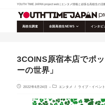
コ
YOUTH TIME JAPAN project web | エンタメ情報と頑張る高校生の
ン
テ
ン
ツ
高校生調査
全国高校生NEWS
インタビ
へ
ス
キ
ッ
プ
3COINS原宿本店で
ーの世界」
投
投
2022年6月24日
エンタメ
/
ライブ・イベン
稿
稿
公
カ
開
テ
日:
ゴ