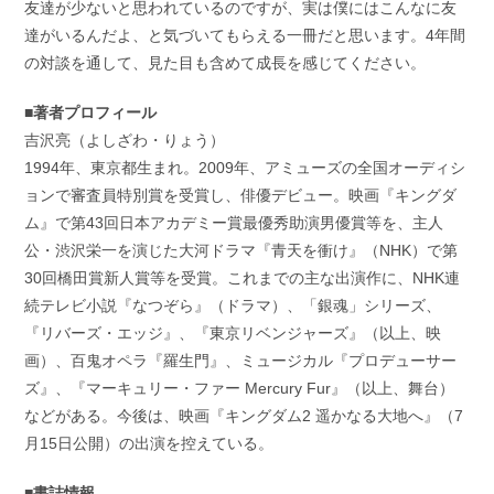
友達が少ないと思われているのですが、実は僕にはこんなに友
達がいるんだよ、と気づいてもらえる一冊だと思います。4年間
の対談を通して、見た目も含めて成長を感じてください。
■著者プロフィール
吉沢亮（よしざわ・りょう）
1994年、東京都生まれ。2009年、アミューズの全国オーディシ
ョンで審査員特別賞を受賞し、俳優デビュー。映画『キングダ
ム』で第43回日本アカデミー賞最優秀助演男優賞等を、主人
公・渋沢栄一を演じた大河ドラマ『青天を衝け』（NHK）で第
30回橋田賞新人賞等を受賞。これまでの主な出演作に、NHK連
続テレビ小説『なつぞら』（ドラマ）、「銀魂」シリーズ、
『リバーズ・エッジ』、『東京リベンジャーズ』（以上、映
画）、百鬼オペラ『羅生門』、ミュージカル『プロデューサー
ズ』、『マーキュリー・ファー Mercury Fur』（以上、舞台）
などがある。今後は、映画『キングダム2 遥かなる大地へ』（7
月15日公開）の出演を控えている。
■書誌情報