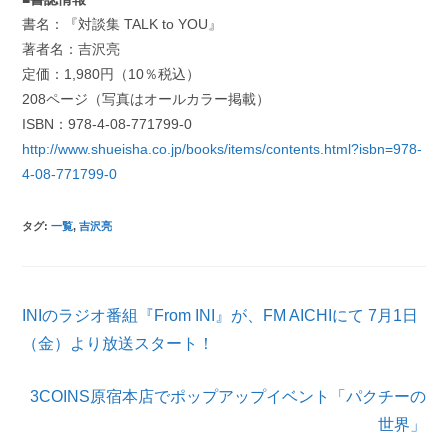
書名：『対談集 TALK to YOU』
著者名：吉沢亮
定価：1,980円（10％税込）
208ページ（写真はオールカラー掲載）
ISBN：978-4-08-771799-0
http://www.shueisha.co.jp/books/items/contents.html?isbn=978-
4-08-771799-0
タグ
:
一覧
,
吉沢亮
そ
INIのラジオ番組『From INI』が、FM AICHIにて 7月1日
の
他
（金）より放送スタート！
の
記
3COINS原宿本店でポップアップイベント「パクチーの
事
を
世界」
読