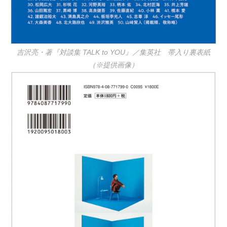
吉沢亮・著『対談集 TALK to YOU』／集英社 帯入り裏表紙
（※提供画像）