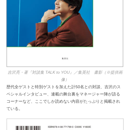
吉沢亮・著『対談集 TALK to YOU』／集英社 書影（※提供画
像）
歴代全ゲストと特別ゲストを加えた計50名との対談、吉沢のス
ペシャルインタビュー、連載の舞台裏をマネージャー陣が語る
コーナーなど、ここでしか読めない内容がたっぷりと掲載され
ている。