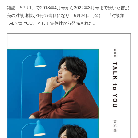
開
テ
雑誌「SPUR」で2018年4月号から2022年3月号まで続いた吉沢
日:
ゴ
亮の対談連載が1冊の書籍になり、6月24日（金）、『対談集
リ
ー:
TALK to YOU』として集英社から発売された。