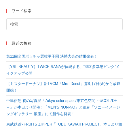
む
ワード検索
最近の投稿
第11回全国ボッチャ選抜甲子園 決勝大会の結果発表！
【YSL BEAUTY】TWICE SANAが体現する、“360°多幸感ピンク”メ
イクアップ公開
【ミスタードーナツ】新TVCM「Mrs. Donut」篇8月7日(金)から放映
開始！
中島裕翔 初の写真展『7okyo color space/東京色空間 ～#COT7DF
～』が本日より開催！「MEN’S NON-NO」と組み「ソニーイメージ
ングギャラリー 銀座」にて新作を発表！
東武鉄道×FRUITS ZIPPER「TOBU KAWAII PROJECT」本日より始