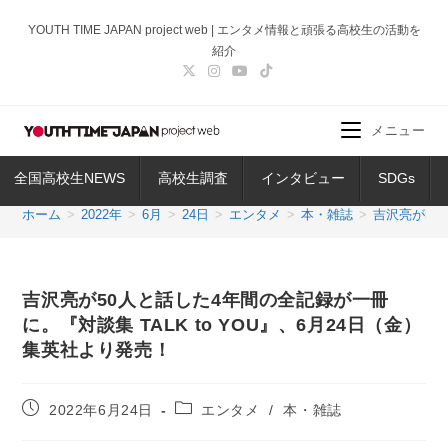
コ
YOUTH TIME JAPAN project web | エンタメ情報と頑張る高校生の活動を
ン
紹介
テ
ン
ツ
メニュー
へ
ス
全国高校生NEWS
高校生調査
インタビュー
SDGs
キ
ッ
ホーム
>
2022年
>
6月
>
24日
>
エンタメ
>
本・雑誌
>
吉沢亮が50
プ
吉沢亮が50人と話した4年間の全記録が一冊
に。『対談集 TALK to YOU』、6月24日（金）
集英社より発売！
投
投
2022年6月24日
エンタメ
/
本・雑誌
稿
稿
公
カ