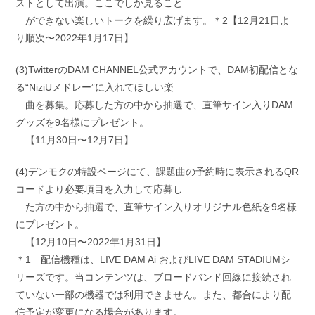
ストとして出演。ここでしか見ること
ができない楽しいトークを繰り広げます。＊2【12月21日よ
り順次〜2022年1月17日】
(3)TwitterのDAM CHANNEL公式アカウントで、DAM初配信とな
る“NiziUメドレー”に入れてほしい楽
曲を募集。応募した方の中から抽選で、直筆サイン入りDAM
グッズを9名様にプレゼント。
【11月30日〜12月7日】
(4)デンモクの特設ページにて、課題曲の予約時に表示されるQR
コードより必要項目を入力して応募し
た方の中から抽選で、直筆サイン入りオリジナル色紙を9名様
にプレゼント。
【12月10日〜2022年1月31日】
＊1 配信機種は、LIVE DAM Ai およびLIVE DAM STADIUMシ
リーズです。当コンテンツは、ブロードバンド回線に接続され
ていない一部の機器では利用できません。また、都合により配
信予定が変更になる場合があります。