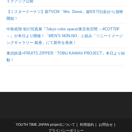
イクアップ公開
【ミスタードーナツ】新TVCM「Mrs. Donut」篇8月7日(金)から放映
開始！
中島裕翔 初の写真展『7okyo color space/東京色空間 ～#COT7DF
～』が本日より開催！「MEN’S NON-NO」と組み「ソニーイメージ
ングギャラリー 銀座」にて新作を発表！
東武鉄道×FRUITS ZIPPER「TOBU KAWAII PROJECT」本日より始
動！
YOUTH TIME JAPAN projectについて
利用規約
お問合せ
プライバシーポリシー