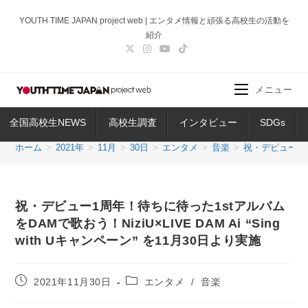
コ
YOUTH TIME JAPAN project web | エンタメ情報と頑張る高校生の活動を
ン
紹介
テ
ン
ツ
メニュー
へ
ス
全国高校生NEWS
高校生調査
インタビュー
SDGs
キ
ッ
ホーム
>
2021年
>
11月
>
30日
>
エンタメ
>
音楽
>
祝・デビュー1周年
プ
祝・デビュー1周年！待ちに待った1stアルバム
をDAMで歌おう！NiziU×LIVE DAM Ai “Sing
with Uキャンペーン” を11月30日より実施
投
投
2021年11月30日
エンタメ
/
音楽
稿
稿
公
カ