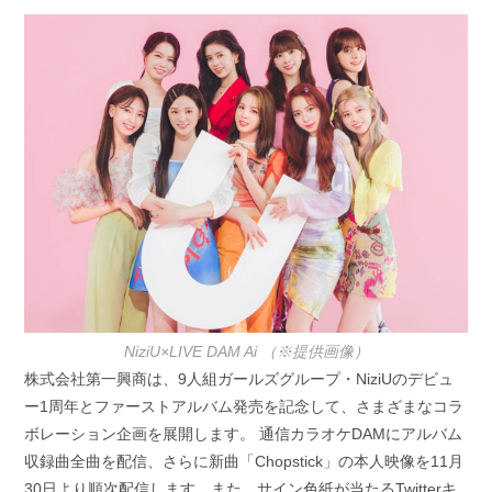
開
テ
日:
ゴ
リ
ー:
NiziU×LIVE DAM Ai （※提供画像）
株式会社第一興商は、9人組ガールズグループ・NiziUのデビュ
ー1周年とファーストアルバム発売を記念して、さまざまなコラ
ボレーション企画を展開します。 通信カラオケDAMにアルバム
収録曲全曲を配信、さらに新曲「Chopstick」の本人映像を11月
30日より順次配信します。また、サイン色紙が当たるTwitterキ