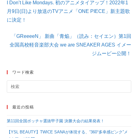
I Don’t Like Mondays. 初のアニメタイアップ！2022年1
の
他
月9日(日)より放送のTVアニメ「ONE PIECE」新主題歌
の
に決定！
記
事
を
「GReeeeN」 新曲「青焔」（読み：セイエン）第1回
読
全国高校軽音楽部大会 we are SNEAKER AGES イメー
む
ジムービー公開！
ワード検索
最近の投稿
第11回全国ボッチャ選抜甲子園 決勝大会の結果発表！
【YSL BEAUTY】TWICE SANAが体現する、“360°多幸感ピンク”メ