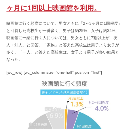
リ
ヶ月に1回以上映画館を利用。
ー:
映画館に行く頻度について、男女ともに「2～3ヶ月に1回程度」
と回答した高校生が一番多く、男子は約29%、女子は約34%。
映画館に一緒に行く人については、男女ともに7割以上が「友
人・知人」と回答。「家族」と答えた高校生は男子より女子が
多く、「一人」と答えた高校生は、女子より男子が多い結果と
なった。
[wc_row] [wc_column size=”one-half” position=”first”]