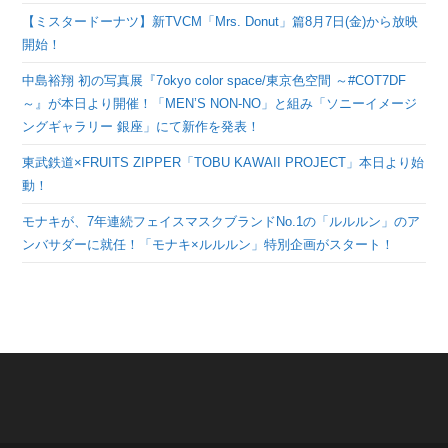
【ミスタードーナツ】新TVCM「Mrs. Donut」篇8月7日(金)から放映
開始！
中島裕翔 初の写真展『7okyo color space/東京色空間 ～#COT7DF
～』が本日より開催！「MEN’S NON-NO」と組み「ソニーイメージ
ングギャラリー 銀座」にて新作を発表！
東武鉄道×FRUITS ZIPPER「TOBU KAWAII PROJECT」本日より始
動！
モナキが、7年連続フェイスマスクブランドNo.1の「ルルルン」のア
ンバサダーに就任！「モナキ×ルルルン」特別企画がスタート！