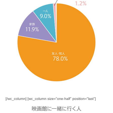
[/wc_column] [wc_column size=”one-half” position=”last”]