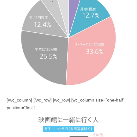
[/wc_column] [/wc_row] [wc_row] [wc_column size=”one-half”
position=”first”]