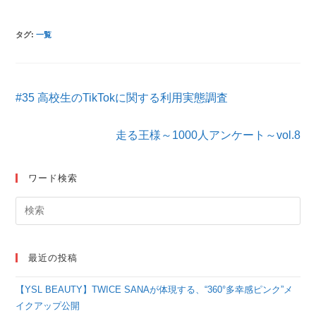
タグ
:
一覧
そ
#35 高校生のTikTokに関する利用実態調査
の
他
の
走る王様～1000人アンケート～vol.8
記
事
を
ワード検索
読
む
最近の投稿
【YSL BEAUTY】TWICE SANAが体現する、“360°多幸感ピンク”メ
イクアップ公開