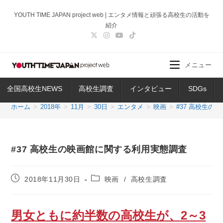
コ
YOUTH TIME JAPAN project web | エンタメ情報と頑張る高校生の活動を
ン
紹介
テ
ン
ツ
メニュー
へ
ス
全国高校生NEWS
高校生調査
インタビュー
SDGs
キ
ッ
ホーム
>
2018年
>
11月
>
30日
>
エンタメ
>
映画
>
#37 高校生
プ
#37 高校生の映画館に関する利用実態調査
投
投
2018年11月30日
映画
/
高校生調査
稿
稿
公
カ
開
テ
男女ともに約半数の高校生が、2～3
日:
ゴ