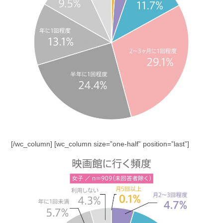
[/wc_column] [wc_column size=”one-half” position=”last”]