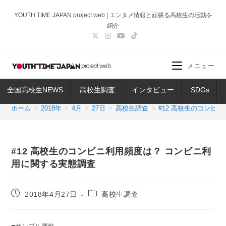
コ
YOUTH TIME JAPAN project web | エンタメ情報と頑張る高校生の活動を
ン
紹介
テ
ン
ツ
メニュー
へ
ス
全国高校生NEWS
高校生調査
インタビュー
SDGs
キ
ッ
ホーム
>
2018年
>
4月
>
27日
>
高校生調査
>
#12 高校生のコンビ
プ
#12 高校生のコンビニ利用頻度は？ コンビニ利
用に関する実態調査
投
投
2018年4月27日
高校生調査
稿
稿
公
カ
開
テ