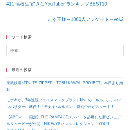
そ
#11 高校生“好きなYouTuber”ランキングBEST10
の
他
の
走る王様～1000人アンケート～vol.2
記
事
を
ワード検索
読
む
最近の投稿
東武鉄道×FRUITS ZIPPER「TOBU KAWAII PROJECT」本日より始
動！
モナキが、7年連続フェイスマスクブランドNo.1の「ルルルン」のア
ンバサダーに就任！「モナキ×ルルルン」特別企画がスタート！
【ABCマート限定】THE RAMPAGEメンバーを起用した新ビジュア
ル＆ムービーが公開！NIKEのアパレルコレクション「YOUR