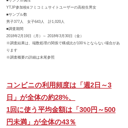
■サンプル属性
日:
ゴ
YTJP参加校&フミコミュサイトユーザーの高校生男女
リ
ー:
■サンプル数
男子377人 女子643人 計1,020人
■調査期間
2018年2月19日（月）～ 2018年3月30日（金）
※調査結果は、端数処理の関係で構成比が100％とならない場合があ
ります
※調査概要の詳細は末尾参照
コンビニの利用頻度は「週2日～3
日」が全体の約28%、
1回に使う平均金額は「300円～500
円未満」が全体の43％