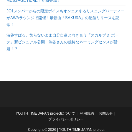
MESSAGE HERE」が新登場！
JO1メンバーからの限定ボイスもオンエアするリスニングパーティー
がAWAラウンジで開催！最新曲「SAKURA」の配信リリースを記
念！
渋谷すばる、飾らないまま自分自身と向き合う「スカルプＤ ボー
テ」新ビジュアル公開 渋谷さんの独特なネーミングセンスが話
題！？
YOUTH TIME JAPAN projectについて
利用規約
お問合せ
プライバシーポリシー
Copyright © 2026 | YOUTH TIME JAPAN project