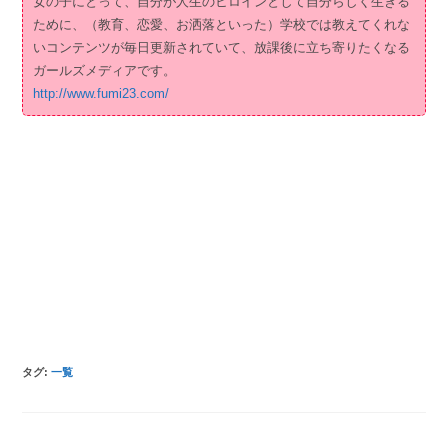
女の子にとって、自分が人生のヒロインとして自分らしく生きる
ために、（教育、恋愛、お洒落といった）学校では教えてくれな
いコンテンツが毎日更新されていて、放課後に立ち寄りたくなる
ガールズメディアです。
http://www.fumi23.com/
タグ
:
一覧