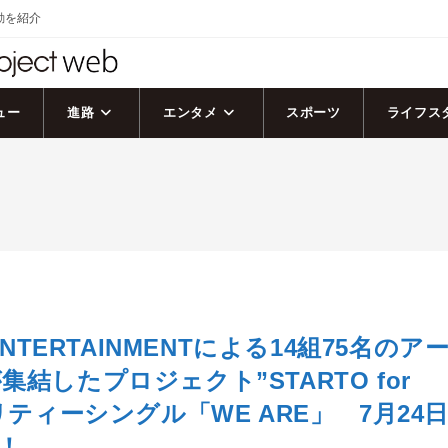
活動を紹介
ュー
進路
エンタメ
スポーツ
ライフス
 ENTERTAINMENTによる14組75名のア
結したプロジェクト”STARTO for
リティーシングル「WE ARE」 7月24
！