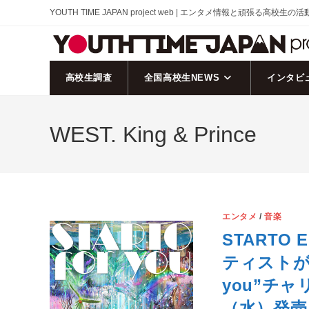
コ
YOUTH TIME JAPAN project web | エンタメ情報と頑張る高校生の
ン
テ
ン
ツ
高校生調査
全国高校生NEWS
インタビ
へ
ス
WEST. King & Prince
キ
ッ
プ
エンタメ
/
音楽
STARTO
ティストが集
you”チャ
（水）発売