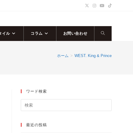
タイル
コラム
お問い合わせ
ウ
ェ
ホーム
>
WEST. King & Prince
ブ
サ
ワード検索
イ
ー
ト
日
の
最近の投稿