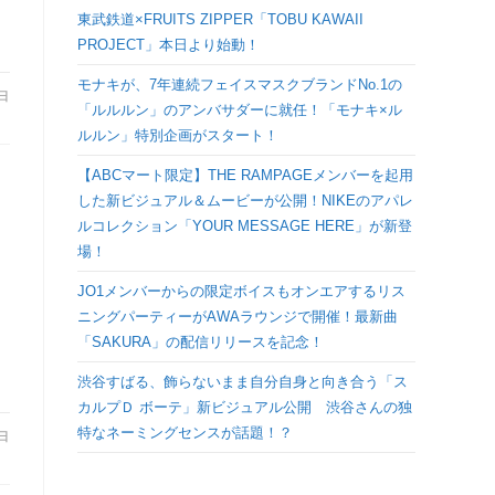
検
東武鉄道×FRUITS ZIPPER「TOBU KAWAII
PROJECT」本日より始動！
索
モナキが、7年連続フェイスマスクブランドNo.1の
4日
「ルルルン」のアンバサダーに就任！「モナキ×ル
を
ルルン」特別企画がスタート！
【ABCマート限定】THE RAMPAGEメンバーを起用
ト
した新ビジュアル＆ムービーが公開！NIKEのアパレ
ー
ルコレクション「YOUR MESSAGE HERE」が新登
グ
場！
JO1メンバーからの限定ボイスもオンエアするリス
ル
日
ニングパーティーがAWAラウンジで開催！最新曲
「SAKURA」の配信リリースを記念！
渋谷すばる、飾らないまま自分自身と向き合う「ス
カルプＤ ボーテ」新ビジュアル公開 渋谷さんの独
特なネーミングセンスが話題！？
0日