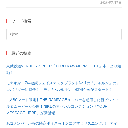
『andBOY』vol.6の表
2026年7月7日
紙に登場！
ワード検索
最近の投稿
東武鉄道×FRUITS ZIPPER「TOBU KAWAII PROJECT」本日より始
動！
モナキが、7年連続フェイスマスクブランドNo.1の「ルルルン」のア
ンバサダーに就任！「モナキ×ルルルン」特別企画がスタート！
【ABCマート限定】THE RAMPAGEメンバーを起用した新ビジュア
ル＆ムービーが公開！NIKEのアパレルコレクション「YOUR
MESSAGE HERE」が新登場！
JO1メンバーからの限定ボイスもオンエアするリスニングパーティー