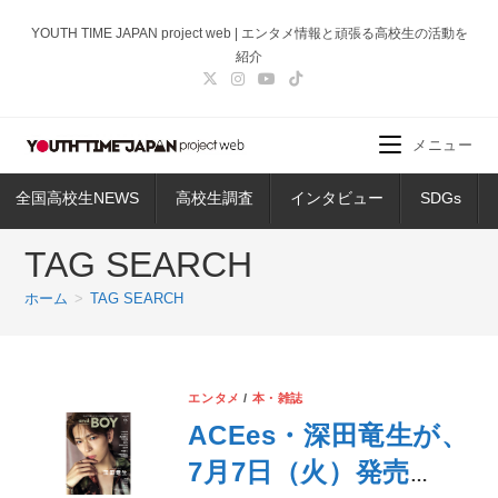
コ
YOUTH TIME JAPAN project web | エンタメ情報と頑張る高校生の活動を
ン
紹介
テ
ン
ツ
メニュー
へ
ス
全国高校生NEWS
高校生調査
インタビュー
SDGs
キ
ッ
TAG SEARCH
プ
ホーム
>
TAG SEARCH
エンタメ
/
本・雑誌
ACEes・深田竜生が、
7月7日（火）発売