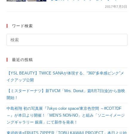
県） フェンシング部
2017年7月3日
ワード検索
最近の投稿
【YSL BEAUTY】TWICE SANAが体現する、“360°多幸感ピンク”メ
イクアップ公開
【ミスタードーナツ】新TVCM「Mrs. Donut」篇8月7日(金)から放映
開始！
中島裕翔 初の写真展『7okyo color space/東京色空間 ～#COT7DF
～』が本日より開催！「MEN’S NON-NO」と組み「ソニーイメージ
ングギャラリー 銀座」にて新作を発表！
東武鉄道×FRUITS ZIPPER「TOBU KAWAII PROJECT」本日より始