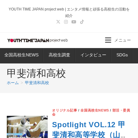
コ
YOUTH TIME JAPAN project web | エンタメ情報と頑張る高校生の活動を
ン
紹介
テ
ン
ツ
メニュー
へ
ス
全国高校生NEWS
高校生調査
インタビュー
SDGs
キ
ッ
甲斐清和高校
プ
ホーム
>
甲斐清和高校
オリジナル記事
/
全国高校生NEWS
/
部活・委員
会
Spotlight VOL.12 甲
斐清和高等学校（山梨