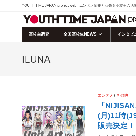
コ
YOUTH TIME JAPAN project web | エンタメ情報と頑張る高校生の
ン
テ
ン
ツ
高校生調査
全国高校生NEWS
インタビ
へ
ス
ILUNA
キ
ッ
プ
エンタメ
/
その他
「NIJISAN
(月)11時
販売決定！