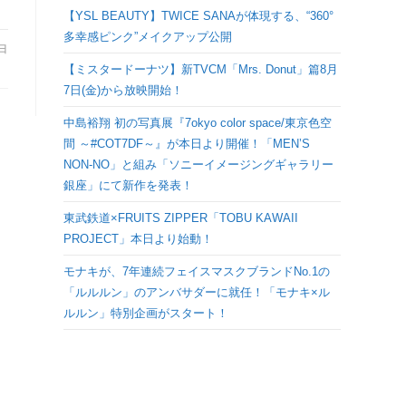
検
【YSL BEAUTY】TWICE SANAが体現する、“360°
多幸感ピンク”メイクアップ公開
0日
索
【ミスタードーナツ】新TVCM「Mrs. Donut」篇8月
7日(金)から放映開始！
を
中島裕翔 初の写真展『7okyo color space/東京色空
間 ～#COT7DF～』が本日より開催！「MEN’S
ト
NON-NO」と組み「ソニーイメージングギャラリー
銀座」にて新作を発表！
グ
東武鉄道×FRUITS ZIPPER「TOBU KAWAII
PROJECT」本日より始動！
ル
モナキが、7年連続フェイスマスクブランドNo.1の
「ルルルン」のアンバサダーに就任！「モナキ×ル
ルルン」特別企画がスタート！