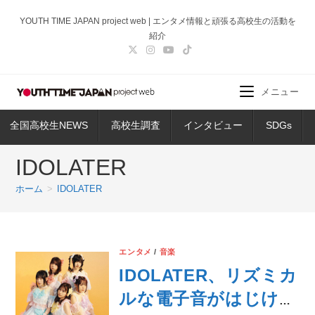
コ
YOUTH TIME JAPAN project web | エンタメ情報と頑張る高校生の活動を
ン
紹介
テ
ン
ツ
メニュー
へ
ス
全国高校生NEWS
高校生調査
インタビュー
SDGs
キ
ッ
IDOLATER
プ
ホーム
>
IDOLATER
エンタメ
/
音楽
IDOLATER、リズミカ
ルな電子音がはじける