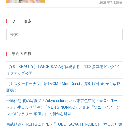
新曲「Promise」を配
2023年7月20日
信リリース。メンバー
がラップパートに初挑
ワード検索
戦！
最近の投稿
【YSL BEAUTY】TWICE SANAが体現する、“360°多幸感ピンク”メ
イクアップ公開
【ミスタードーナツ】新TVCM「Mrs. Donut」篇8月7日(金)から放映
開始！
中島裕翔 初の写真展『7okyo color space/東京色空間 ～#COT7DF
～』が本日より開催！「MEN’S NON-NO」と組み「ソニーイメージ
ングギャラリー 銀座」にて新作を発表！
東武鉄道×FRUITS ZIPPER「TOBU KAWAII PROJECT」本日より始