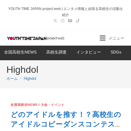
コ
YOUTH TIME JAPAN project web | エンタメ情報と頑張る高校生の活動を
ン
紹介
テ
ン
ツ
メニュー
へ
ス
全国高校生NEWS
高校生調査
インタビュー
SDGs
キ
ッ
Highdol
プ
ホーム
>
Highdol
全国高校生NEWS
/
大会・イベント
どのアイドルを推す！？高校生の
アイドルコピーダンスコンテス