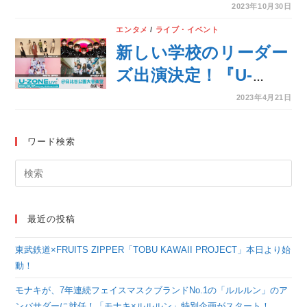
[Final Series:
2023年10月30日
YEAREND PARTY]開
エンタメ
/
ライブ・イベント
催決定！ファンクラブ
新しい学校のリーダー
先行受付中！
ズ出演決定！『U-
ZONE LIVE』最終ラ
2023年4月21日
インナップが発表！
ワード検索
最近の投稿
東武鉄道×FRUITS ZIPPER「TOBU KAWAII PROJECT」本日より始
動！
モナキが、7年連続フェイスマスクブランドNo.1の「ルルルン」のア
ンバサダーに就任！「モナキ×ルルルン」特別企画がスタート！