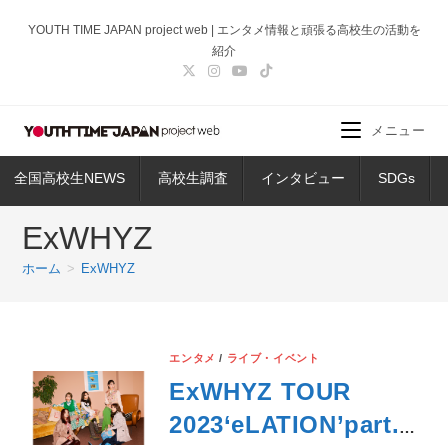
コ
YOUTH TIME JAPAN project web | エンタメ情報と頑張る高校生の活動を
ン
紹介
テ
ン
ツ
メニュー
へ
ス
全国高校生NEWS
高校生調査
インタビュー
SDGs
キ
ッ
ExWHYZ
プ
ホーム
>
ExWHYZ
エンタメ
/
ライブ・イベント
ExWHYZ TOUR
2023‘eLATION’part.3