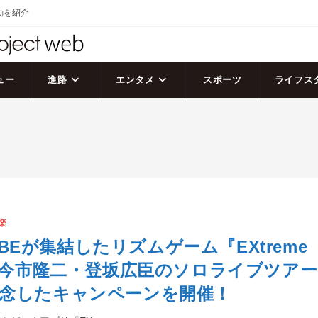
活動を紹介
ュー
進路
エンタメ
スポーツ
ライフス
楽
TRIBEが集結したリズムゲーム『EXtreme
』、今市隆二・登坂広臣のソロライブツアー
念したキャンペーンを開催！