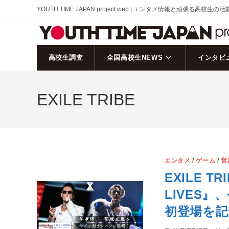
コ
YOUTH TIME JAPAN project web | エンタメ情報と頑張る高校生の
ン
テ
ン
ツ
高校生調査
全国高校生NEWS
インタビ
へ
ス
EXILE TRIBE
キ
ッ
プ
エンタメ
/
ゲーム
/
音
EXILE 
LIVES
初登場を記