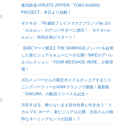
検
東武鉄道×FRUITS ZIPPER「TOBU KAWAII
PROJECT」本日より始動！
1日
索
モナキが、7年連続フェイスマスクブランドNo.1の
「ルルルン」のアンバサダーに就任！「モナキ×ル
を
ルルン」特別企画がスタート！
【ABCマート限定】THE RAMPAGEメンバーを起用
ト
した新ビジュアル＆ムービーが公開！NIKEのアパレ
ルコレクション「YOUR MESSAGE HERE」が新登
グ
場！
JO1メンバーからの限定ボイスもオンエアするリス
ル
ニングパーティーがAWAラウンジで開催！最新曲
「SAKURA」の配信リリースを記念！
0日
渋谷すばる、飾らないまま自分自身と向き合う「ス
カルプＤ ボーテ」新ビジュアル公開 渋谷さんの独
特なネーミングセンスが話題！？