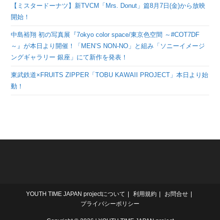
【ミスタードーナツ】新TVCM「Mrs. Donut」篇8月7日(金)から放映
開始！
中島裕翔 初の写真展『7okyo color space/東京色空間 ～#COT7DF
～』が本日より開催！「MEN’S NON-NO」と組み「ソニーイメージ
ングギャラリー 銀座」にて新作を発表！
東武鉄道×FRUITS ZIPPER「TOBU KAWAII PROJECT」本日より始
動！
YOUTH TIME JAPAN projectについて
利用規約
お問合せ
プライバシーポリシー