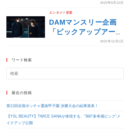
続5回目の堂々の1位！
2023年6月12日
2023年DAM上半期カ
エンタメ
/
音楽
ラオケランキングが発
DAMマンスリー企画
表！
「ピックアップアーテ
ィスト」に数々のヒッ
2021年12月1日
ト曲を生み出している
YOASOBIが登場！カ
ワード検索
ラオケDAMでは本人
映像とメンバーからの
オリジナルコメントを
最近の投稿
配信
第11回全国ボッチャ選抜甲子園 決勝大会の結果発表！
【YSL BEAUTY】TWICE SANAが体現する、“360°多幸感ピンク”メ
イクアップ公開