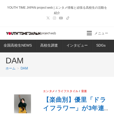
コ
YOUTH TIME JAPAN project web | エンタメ情報と頑張る高校生の活動を
ン
紹介
テ
ン
ツ
メニュー
へ
ス
全国高校生NEWS
高校生調査
インタビュー
SDGs
キ
ッ
DAM
プ
ホーム
>
DAM
エンタメ
/
ライフスタイル
/
音楽
【楽曲別】優里「ドラ
イフラワー」が3年連