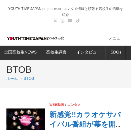
コ
YOUTH TIME JAPAN project web | エンタメ情報と頑張る高校生の活動を
ン
紹介
テ
ン
ツ
メニュー
へ
ス
全国高校生NEWS
高校生調査
インタビュー
SDGs
キ
ッ
BTOB
プ
ホーム
>
BTOB
WEB動画
/
エンタメ
新感覚!!カラオケサバ
イバル番組が幕を開け