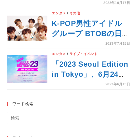
るウヨン(2PM)、ウン
2023年10月17日
グァン(BTOB)がプロ
エンタメ
/
その他
デューサーとして参
K-POP男性アイドル
加！「超大型カラオケ
グループ BTOBの日本
サバイバル 〈VS〉」
オフィシャルファンク
2023年7月18日
10/20(金) 日韓同時放
ラブが7月18日リニュ
エンタメ
/
ライブ・イベント
送・配信が決定‼
ーアルオープン！
「2023 Seoul Edition
in Tokyo」、6月24日
(土)～25日(日) 東京
2023年6月13日
ポートシティ竹芝で開
催！
ワード検索