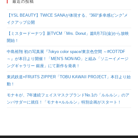
最近の投稿
【YSL BEAUTY】TWICE SANAが体現する、“360°多幸感ピンク”メ
イクアップ公開
【ミスタードーナツ】新TVCM「Mrs. Donut」篇8月7日(金)から放映
開始！
中島裕翔 初の写真展『7okyo color space/東京色空間 ～#COT7DF
～』が本日より開催！「MEN’S NON-NO」と組み「ソニーイメージ
ングギャラリー 銀座」にて新作を発表！
東武鉄道×FRUITS ZIPPER「TOBU KAWAII PROJECT」本日より始
動！
モナキが、7年連続フェイスマスクブランドNo.1の「ルルルン」のア
ンバサダーに就任！「モナキ×ルルルン」特別企画がスタート！