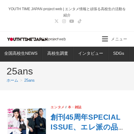
コ
YOUTH TIME JAPAN project web | エンタメ情報と頑張る高校生の活動を
ン
紹介
テ
ン
ツ
メニュー
へ
ス
全国高校生NEWS
高校生調査
インタビュー
SDGs
キ
ッ
25ans
プ
ホーム
>
25ans
エンタメ
/
本・雑誌
創刊45周年SPECIAL
ISSUE、エレ派の品格