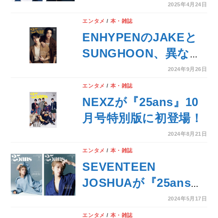
スタイル『25ans』6
2025年4月24日
月号、まもなく発売！
エンタメ
/
本・雑誌
ENHYPENのJAKEと
SUNGHOON、異なる
魅力を放つ二人が初登
2024年9月26日
場＆美の共演！
エンタメ
/
本・雑誌
『25ans』11月号
NEXZが『25ans』10
ENHYPEN特別版
月号特別版に初登場！
2024年8月21日
エンタメ
/
本・雑誌
SEVENTEEN
JOSHUAが『25ans』
7月号特別版ver.A/Bに
2024年5月17日
降臨！表紙初登場＆独
エンタメ
/
本・雑誌