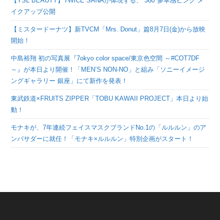
【YSL BEAUTY】TWICE SANAが体現する、“360°多幸感ピンク”メ
イクアップ公開
【ミスタードーナツ】新TVCM「Mrs. Donut」篇8月7日(金)から放映
開始！
中島裕翔 初の写真展『7okyo color space/東京色空間 ～#COT7DF
～』が本日より開催！「MEN’S NON-NO」と組み「ソニーイメージ
ングギャラリー 銀座」にて新作を発表！
東武鉄道×FRUITS ZIPPER「TOBU KAWAII PROJECT」本日より始
動！
モナキが、7年連続フェイスマスクブランドNo.1の「ルルルン」のア
ンバサダーに就任！「モナキ×ルルルン」特別企画がスタート！