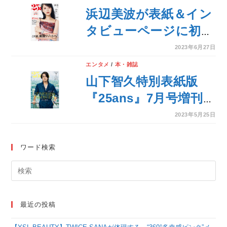
占インタビュー！
浜辺美波が表紙＆イン
タビューページに初登
場！楽園リゾートを大
2023年6月27日
特集『25ans』8月号発
エンタメ
/
本・雑誌
売！
山下智久特別表紙版
『25ans』7月号増刊発
売！エレガントな美し
2023年5月25日
さをアップデートして
華麗に初登場！
ワード検索
最近の投稿