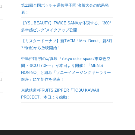
検
第11回全国ボッチャ選抜甲子園 決勝大会の結果発
8日
表！
索
【YSL BEAUTY】TWICE SANAが体現する、“360°
多幸感ピンク”メイクアップ公開
を
【ミスタードーナツ】新TVCM「Mrs. Donut」篇8月
7日(金)から放映開始！
ト
中島裕翔 初の写真展『7okyo color space/東京色空
グ
間 ～#COT7DF～』が本日より開催！「MEN’S
NON-NO」と組み「ソニーイメージングギャラリー
銀座」にて新作を発表！
1日
ル
東武鉄道×FRUITS ZIPPER「TOBU KAWAII
PROJECT」本日より始動！