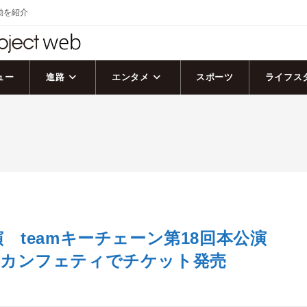
活動を紹介
ュー
進路
エンタメ
スポーツ
ライフス
 teamキーチェーン第18回本公演
 カンフェティでチケット発売