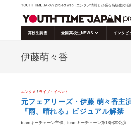
コ
YOUTH TIME JAPAN project web | エンタメ情報と頑張る高校生の
ン
テ
ン
ツ
高校生調査
全国高校生NEWS
インタビ
へ
ス
伊藤萌々香
キ
ッ
プ
エンタメ
/
ライブ・イベント
元フェアリーズ・伊藤 萌々香主演
『雨、晴れる』ビジュアル解禁
teamキーチェーン主催、teamキーチェーン第18回本公演…