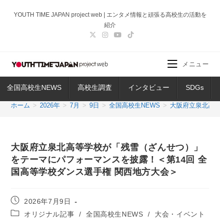
コ
YOUTH TIME JAPAN project web | エンタメ情報と頑張る高校生の活動を
ン
紹介
テ
ン
ツ
メニュー
へ
ス
全国高校生NEWS
高校生調査
インタビュー
SDGs
キ
ッ
ホーム
>
2026年
>
7月
>
9日
>
全国高校生NEWS
>
大阪府立泉北高等
プ
大阪府立泉北高等学校が「残雪（ざんせつ）」
をテーマにパフォーマンスを披露！＜第14回 全
国高等学校ダンス選手権 関西地方大会＞
投
2026年7月9日
稿
投
オリジナル記事
/
全国高校生NEWS
/
大会・イベント
公