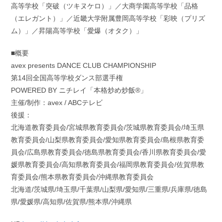
高等学校「突破（ツキヌケロ）」／大商学園高等学校「品格
（エレガント）」／近畿大学附属豊岡高等学校「彩映（プリズ
ム）」／昇陽高等学校「愛爆（オタク）」
■概要
avex presents DANCE CLUB CHAMPIONSHIP
第14回全国高等学校ダンス部選手権
POWERED BY ニチレイ「本格炒め炒飯®︎」
主催/制作：avex / ABCテレビ
後援：
北海道教育委員会/宮城県教育委員会/茨城県教育委員会/埼玉県
教育委員会/山梨県教育委員会/愛知県教育委員会/島根県教育委
員会/広島県教育委員会/徳島県教育委員会/香川県教育委員会/愛
媛県教育委員会/高知県教育委員会/福岡県教育委員会/佐賀県教
育委員会/熊本県教育委員会/沖縄県教育委員会
北海道/茨城県/埼玉県/千葉県/山梨県/愛知県/三重県/兵庫県/徳島
県/愛媛県/高知県/佐賀県/熊本県/沖縄県