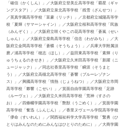
「確信（かくしん）」／大阪府立登美丘高等学校「覇星（ギャ
ングスタア）」／大阪府立泉北高等学校「残雪（ざんせつ）」
／英真学園高等学校「富豪（リッチ）」／京都府立城陽高等学
校「夏輝（サマーシャイン）」／大阪府立桜和高等学校「民族
（みんぞく）」／大阪府立咲くやこの花高等学校「蒼嵐（せい
しゅん）」／大阪府立柴島高等学校「信念（わがみち）」／大
阪府立金岡高等学校「蒼蝶（そうちょう）」／兵庫大学附属須
磨ノ浦高等学校「穂志（ほし）」／益田東高等学校「素輝（り
ゅうちぇるのきせき）」／大阪府立久米田高等学校「新躍（ニ
ュージャック）」／同志社香里高等学校「瞬涯（そうまと
う）」／大阪府立高槻北高等学校「蒼響（ブルーレゾナン
ス）」／興國高等学校「情熱（じょうねつ）」／大阪府立市岡
高等学校「夥響（こせい）」／箕面自由学園高等学校「足跡
（ルーヴェ）」／大阪府立久米田高等学校「荒神（すさの
お）」／四條畷学園高等学校「艶獣（うごめく）」／箕面学園
高等学校「奮迅（ふんじん）」／香里ヌヴェール学院高等学校
「儚命（すいれん）」／関西福祉科学大学高等学校「繋勇（ひ
とりはみんなのためにみんなはひとりのために）」／大商学園