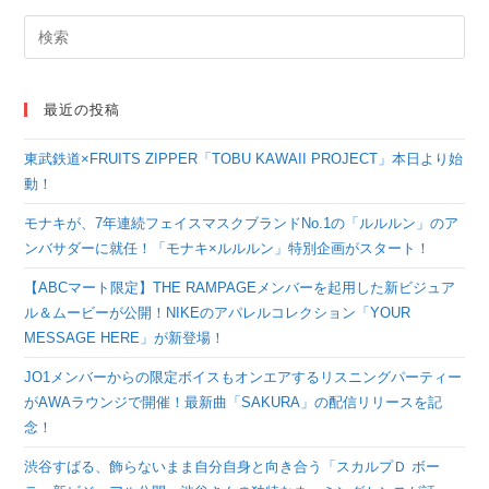
最近の投稿
東武鉄道×FRUITS ZIPPER「TOBU KAWAII PROJECT」本日より始
動！
モナキが、7年連続フェイスマスクブランドNo.1の「ルルルン」のア
ンバサダーに就任！「モナキ×ルルルン」特別企画がスタート！
【ABCマート限定】THE RAMPAGEメンバーを起用した新ビジュア
ル＆ムービーが公開！NIKEのアパレルコレクション「YOUR
MESSAGE HERE」が新登場！
JO1メンバーからの限定ボイスもオンエアするリスニングパーティー
がAWAラウンジで開催！最新曲「SAKURA」の配信リリースを記
念！
渋谷すばる、飾らないまま自分自身と向き合う「スカルプＤ ボー