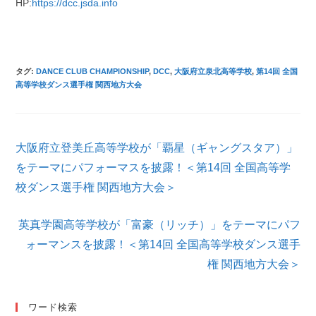
HP:
https://dcc.jsda.info
タグ
:
DANCE CLUB CHAMPIONSHIP
,
DCC
,
大阪府立泉北高等学校
,
第14回 全国
高等学校ダンス選手権 関西地方大会
そ
大阪府立登美丘高等学校が「覇星（ギャングスタア）」
の
他
をテーマにパフォーマスを披露！＜第14回 全国高等学
の
校ダンス選手権 関西地方大会＞
記
事
を
英真学園高等学校が「富豪（リッチ）」をテーマにパフ
読
ォーマンスを披露！＜第14回 全国高等学校ダンス選手
む
権 関西地方大会＞
ワード検索