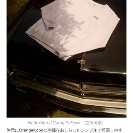
Embroidered Sweat Pullover（提供画像）
胸元にOrangewoodの刺繍をあしらったシンプルで着回しやす