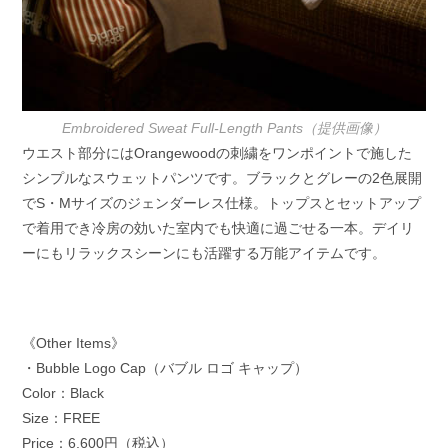
Embroidered Sweat Full-Length Pants（提供画像）
ウエスト部分にはOrangewoodの刺繍をワンポイントで施した
シンプルなスウェットパンツです。ブラックとグレーの2色展開
でS・Mサイズのジェンダーレス仕様。トップスとセットアップ
で着用でき冷房の効いた室内でも快適に過ごせる一本。デイリ
ーにもリラックスシーンにも活躍する万能アイテムです。
《Other Items》
・Bubble Logo Cap（バブル ロゴ キャップ）
Color：Black
Size：FREE
Price：6,600円（税込）