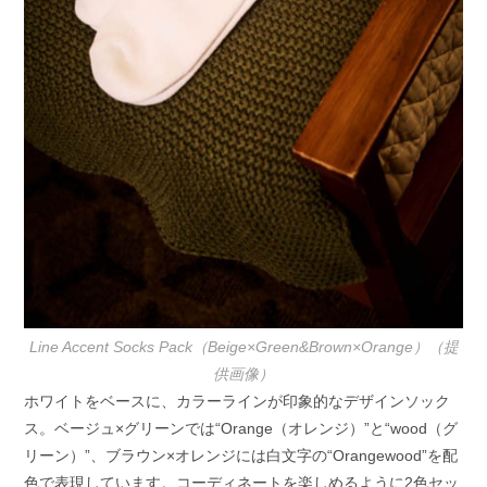
Line Accent Socks Pack（Beige×Green&Brown×Orange）（提
供画像）
ホワイトをベースに、カラーラインが印象的なデザインソック
ス。ベージュ×グリーンでは“Orange（オレンジ）”と“wood（グ
リーン）”、ブラウン×オレンジには白文字の“Orangewood”を配
色で表現しています。コーディネートを楽しめるように2色セッ