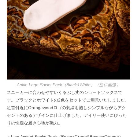
Ankle Logo Socks Pack（Black&White）（提供画像）
スニーカーに合わせやすいくるぶし丈のショートソックスで
す。ブラックとホワイトの2色をセットでご用意いたしました。
足首付近にOrangewoodロゴの刺繍を施しシンプルながらアク
セントのあるデザインに仕上げました。デイリー使いにぴった
りの快適な履き心地が魅力。
・Line Accent Socks Pack（Beige×Green&Brown×Orange）