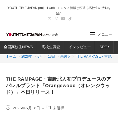
コ
YOUTH TIME JAPAN project web | エンタメ情報と頑張る高校生の活動を
ン
紹介
テ
ン
ツ
メニュー
へ
ス
全国高校生NEWS
高校生調査
インタビュー
SDGs
キ
ッ
ホーム
>
2026年
>
5月
>
18日
>
未選択
>
THE RAMPAGE・吉野
プ
THE RAMPAGE・吉野北人初プロデュースのア
パレルブランド「Orangewood（オレンジウッ
ド）」本日リリース！
投
投
2026年5月18日
未選択
稿
稿
公
カ