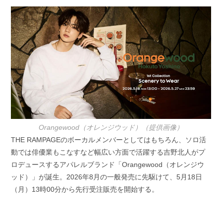
開
テ
日:
ゴ
リ
ー:
Orangewood（オレンジウッド）（提供画像）
THE RAMPAGEのボーカルメンバーとしてはもちろん、ソロ活
動では俳優業もこなすなど幅広い方面で活躍する吉野北人がプ
ロデュースするアパレルブランド「Orangewood（オレンジウ
ッド）」が誕生。2026年8月の一般発売に先駆けて、5月18日
（月）13時00分から先行受注販売を開始する。