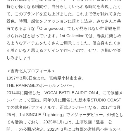
持ちが軽くなる瞬間や、自分らしくいられる時間を表現したく
て、このブランドを立ち上げました。これまで僕が触れてきた
景色、時間、感覚をファッションに落とし込み、みなさんと共
有できるような「Orangewood」でしか見られない世界観を届
けられればと思っています。1st Collectionでは、春夏に楽しめ
るようなアイテムをたくさんご用意しました。僕自身もたくさ
ん着たいなと思えるデザインで作ったので、ぜひ、お揃いで楽
しみましょう！
＜吉野北人プロフィール＞
1997年3月6日生まれ、宮崎県小林市出身。
THE RAMPAGEのボーカルメンバー。
2014年に開催した「VOCAL BATTLE AUDITION 4」にて候補メ
ンバーとして選出。同年9月に開催した新木場STUDIO COAST
での武者修行ファイナルで、正式メンバーとなる。2017年1月
25日、1st SINGLE「Lightning」でメジャーデビュー。俳優とし
ても活動しており、2025年1月には、主演映画「遺書、公
開。」の公開が決定。2023年3月には故郷の宮崎県小林市スペ