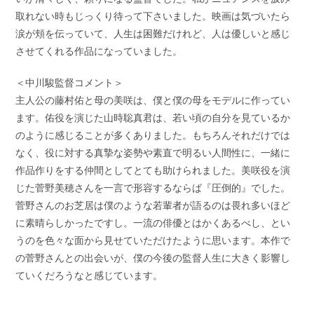
取れない時もじっくり待って下さいました。映画は気づいたら
涙が頬を伝っていて、人生は困難だけれど、人は優しいと感じ
させてくれる作品になっていました。
＜中川駿監督コメント＞
主人公の藤村佑と母の美咲は、僕と僕の母をモデルに作ってい
ます。佑役を演じた山時聡真君は、若い頃の自分を見ているか
のように感じることが多くありました。もちろんそれだけでは
なく、役に対する真摯な姿勢や素直で明るい人間性に、一緒に
作品作りをする仲間としてとても助けられました。美咲役を演
じた菅野美穂さんを一言で形容するならば『圧倒的』でした。
菅野さんのお芝居は僕のような若輩者が語るのは畏れ多いほど
に素晴らしかったですし。一流の俳優とはかくあるべし、とい
うのを色々な面から見せていただけたように思います。本作で
の菅野さんとの出会いが、僕の今後の監督人生に大きく影響し
ていくだろうなと感じています。