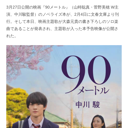
開
テ
3月27日公開の映画『90メートル』（山時聡真・菅野美穂 W主
日:
ゴ
演、中川駿監督）のノベライズ本が、2月4日に文春文庫より刊
リ
ー:
行。そして本日、映画主題歌が大森元貴の書き下ろしのソロ楽
曲であることが発表され、主題歌が入った本予告映像が公開さ
れた。