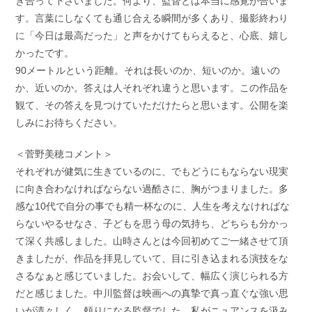
き合って下さいました。何より、監督とは本当に感覚が合いま
す。言葉にしなくても通じ合える瞬間が多くあり、撮影終わり
に「今日は最高だった」と声をかけてもらえると、心底、嬉し
かったです。
90メートルという距離。それは長いのか、短いのか。遠いの
か、近いのか。答えは人それぞれ違うと思います。この作品を
観て、その答えを見つけていただけたらと思います。公開を楽
しみにお待ちください。
＜菅野美穂コメント＞
それぞれが健気に生きているのに、でもどうにもならない現実
に向き合わなければならない過酷さに、胸がつまりました。多
感な10代で自分の事でも精一杯なのに、人生を考えなければな
らないやるせなさ、子どもを思う母の気持ち、どちらも分かっ
て深く共感しました。山時さんとは今回初めてご一緒させて頂
きましたが、作品を拝見していて、目に引き込まれる演技をな
さるなぁと感じていました。お会いして、幅広く演じられる方
だと感じました。中川監督は映画への真摯で真っ直ぐな強い思
いが清々しく、頼りになる監督でした。私がニュアンスを汲み