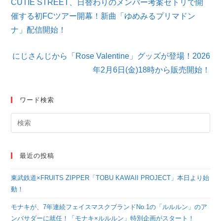
CUTIE STREET、日替わりのメンバー考案セトリで開
の
他
催する初FCツアー開幕！新曲「ゆめみるプリマドン
の
ナ」配信開始！
記
事
を
にじさんじから「Rose Valentine」グッズが登場！2026
読
年2月6日(金)18時から販売開始！
む
ワード検索
最近の投稿
東武鉄道×FRUITS ZIPPER「TOBU KAWAII PROJECT」本日より始
動！
モナキが、7年連続フェイスマスクブランドNo.1の「ルルルン」のア
ンバサダーに就任！「モナキ×ルルルン」特別企画がスタート！