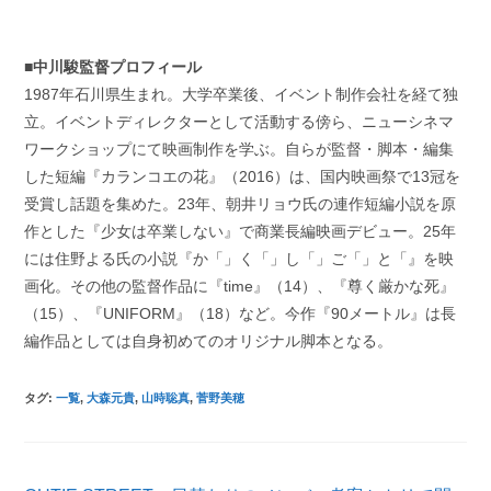
■中川駿監督プロフィール
1987年石川県生まれ。大学卒業後、イベント制作会社を経て独
立。イベントディレクターとして活動する傍ら、ニューシネマ
ワークショップにて映画制作を学ぶ。自らが監督・脚本・編集
した短編『カランコエの花』（2016）は、国内映画祭で13冠を
受賞し話題を集めた。23年、朝井リョウ氏の連作短編小説を原
作とした『少女は卒業しない』で商業長編映画デビュー。25年
には住野よる氏の小説『か「」く「」し「」ご「」と「』を映
画化。その他の監督作品に『time』（14）、『尊く厳かな死』
（15）、『UNIFORM』（18）など。​今作『90メートル』は長
編作品としては自身初めてのオリジナル脚本となる。
タグ
:
一覧
,
大森元貴
,
山時聡真
,
菅野美穂
そ