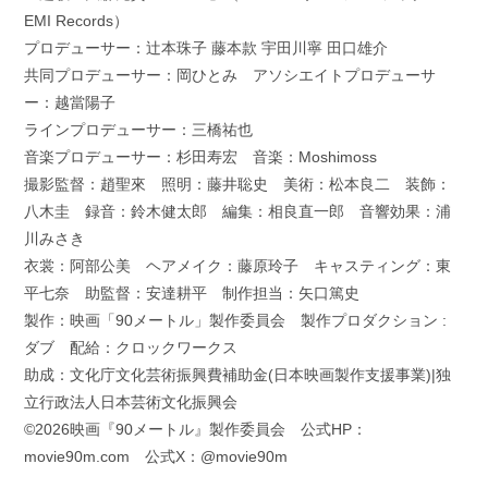
EMI Records）
プロデューサー：辻本珠子 藤本款 宇田川寧 田口雄介
共同プロデューサー：岡ひとみ アソシエイトプロデューサ
ー：越當陽子
ラインプロデューサー：三橋祐也
音楽プロデューサー：杉田寿宏 音楽：Moshimoss
撮影監督：趙聖來 照明：藤井聡史 美術：松本良二 装飾：
八木圭 録音：鈴木健太郎 編集：相良直一郎 音響効果：浦
川みさき
衣裳：阿部公美 ヘアメイク：藤原玲子 キャスティング：東
平七奈 助監督：安達耕平 制作担当：矢口篤史
製作：映画「90メートル」製作委員会 製作プロダクション :
ダブ 配給：クロックワークス
助成：文化庁文化芸術振興費補助金(日本映画製作支援事業)|独
立行政法人日本芸術文化振興会
©2026映画『90メートル』製作委員会 公式HP：
movie90m.com 公式X：@movie90m