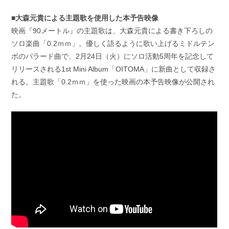
■大森元貴による主題歌を使用した本予告映像
映画『90メートル』の主題歌は、大森元貴による書き下ろしの
ソロ楽曲「0.2ｍｍ」。優しく語るように歌い上げるミドルテン
ポのバラード曲で、2月24日（火）にソロ活動5周年を記念して
リリースされる1st Mini Album「OITOMA」に新曲として収録さ
れる。主題歌「0.2ｍｍ」を使った映画の本予告映像が公開され
た。