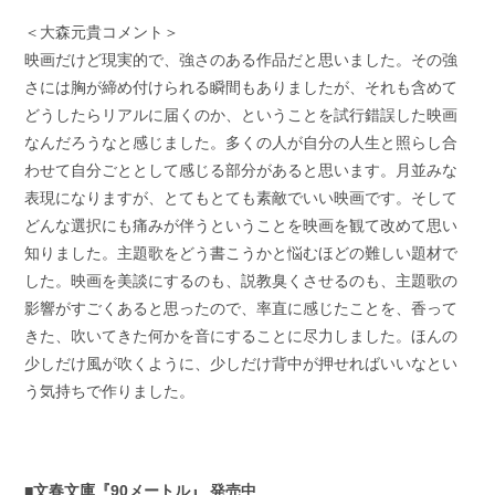
＜大森元貴コメント＞
映画だけど現実的で、強さのある作品だと思いました。その強
さには胸が締め付けられる瞬間もありましたが、それも含めて
どうしたらリアルに届くのか、ということを試行錯誤した映画
なんだろうなと感じました。多くの人が自分の人生と照らし合
わせて自分ごととして感じる部分があると思います。月並みな
表現になりますが、とてもとても素敵でいい映画です。そして
どんな選択にも痛みが伴うということを映画を観て改めて思い
知りました。主題歌をどう書こうかと悩むほどの難しい題材で
した。映画を美談にするのも、説教臭くさせるのも、主題歌の
影響がすごくあると思ったので、率直に感じたことを、香って
きた、吹いてきた何かを音にすることに尽力しました。ほんの
少しだけ風が吹くように、少しだけ背中が押せればいいなとい
う気持ちで作りました。
■文春文庫『90メートル』 発売中