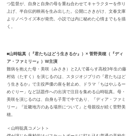
つ監督が、自身と自身の母を重ね合わせてキャラクターを作り
上げ、半自伝的映画を生み出した。公開にさきがけ、文春文庫
よりノベライズ本が発売。小説では内に秘めた心情までもを描
く。
■山時聡真（『君たちはどう生きるか』）× 菅野美穂（『ディ
ア・ファミリー』）W主演
難病を抱えた母・美咲（みさき）と2人で暮らす高校3年生の藤
村佑（たすく）を演じるのは、スタジオジブリの『君たちはど
う生きるか』で主役声優の座を射止め、ドラマ「ちはやふるー
めぐりー」など話題作への出演で注目を集める山時聡真。母・
美咲を演じるのは、自身も子育て中であり、『ディア・ファミ
リー』『近畿地方のある場所について』と母親役が続く菅野美
穂。
＜山時聡真コメント＞
僕が演じた藤村佑はバスケットボールに打ち込む普通の高校生