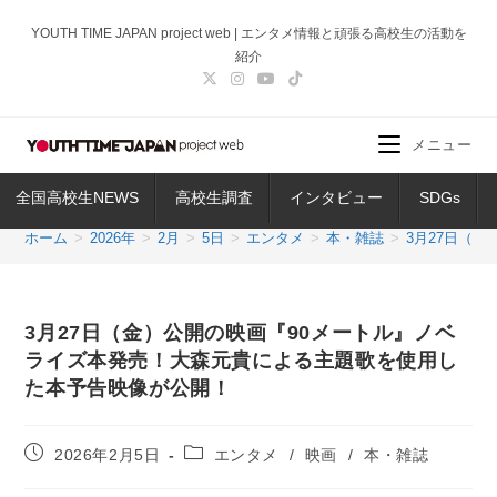
コ
YOUTH TIME JAPAN project web | エンタメ情報と頑張る高校生の活動を
ン
紹介
テ
ン
ツ
メニュー
へ
ス
全国高校生NEWS
高校生調査
インタビュー
SDGs
キ
ッ
ホーム
>
2026年
>
2月
>
5日
>
エンタメ
>
本・雑誌
>
3月27日（
プ
3月27日（金）公開の映画『90メートル』ノベ
ライズ本発売！大森元貴による主題歌を使用し
た本予告映像が公開！
投
投
2026年2月5日
エンタメ
/
映画
/
本・雑誌
稿
稿
公
カ