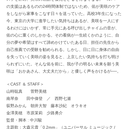
の支援はあるものの24時間体制ではないため、佑が美咲のケア
をしながら家事をこなす日々を送っていた。高校3年生になった
今、東京の大学に進学したい気持ちはあるが、美咲を一人にす
るわけにはいかず、常に手元にある呼び出しチャイムの音が、
佑の心に重くのしかかる。その看病が一生続くかのように、自
分の夢や希望はすべて諦めかけていたある日、担任の先生から
自己推薦での受験を勧められる。しかし、日に日に身体の自由
を失っていく美咲の姿を見ると、上京したい気持ちを打ち明け
られずにいた。そんな佑を前に、我が子の明るい未来を願う美
咲は「おかあさん、大丈夫だから」と優しく声をかけるが──。
＜CAST ＆ STAFF＞
山時聡真 菅野美穂
南琴奈 田中偉登 ／ 西野七瀬
荻野みかん 朝井大智 藤本沙紀 オラキオ
金澤美穂 市原茉莉 少路勇介
監督・脚本 : 中川駿
主題歌：大森元貴「0.2mm」（ユニバーサル ミュージック /