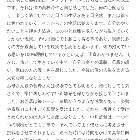
です。それは僕の高校時代と同じ感じでした。何の心配もな
く、楽しく過ごしていた日々の生活がある日突然、または徐々
に奪われていく。そこからこの物語は始まります。自分のやり
たいことを押さえ込み、世の中と距離を取りながら生きていく
しかない現実。それは誰にでも起こり得る事であり、実際に多
くの方が直面している現実でもあると思います。佑の抱えてい
る思いを100%理解しているかといえば、正直わかりません。し
かし、佑として生きていく中で、自分自身との葛藤、母親の想
い、沢山の方の優しさを感じました。今後の僕の人生を支える
大切な糧になりました。
お母さん役の菅野さんは現場でとても明るく、誰に対しても気
さくで、常に親しみやすい距離感を保ちながら接して下さいま
した。お芝居は毎シーン、鳥肌が立つような感覚があり、姿勢
や表現力にもすごく影響を受けました。それを一番近くで受け
とめられたのは大きな財産になりました。中川監督は、一つ一
つの演出がとても丁寧で、それでいてまず僕たちに考えさせ、
挑戦をさせてくれました。迷った時には時間をかけて真摯に向