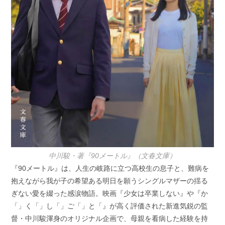
中川駿・著『90メートル』（文春文庫）
『90メートル』は、人生の岐路に立つ高校生の息子と、難病を
抱えながら我が子の希望ある明日を願うシングルマザーの揺る
ぎない愛を綴った感涙物語。映画『少女は卒業しない』や『か
「」く「」し「」ご「」と「』が高く評価された新進気鋭の監
督・中川駿渾身のオリジナル企画で、母親を看病した経験を持