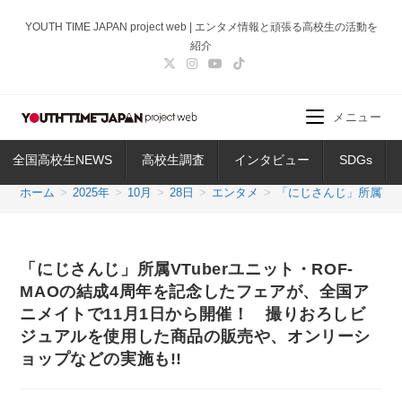
コ
YOUTH TIME JAPAN project web | エンタメ情報と頑張る高校生の活動を
ン
紹介
テ
ン
ツ
メニュー
へ
ス
全国高校生NEWS
高校生調査
インタビュー
SDGs
キ
ッ
ホーム
>
2025年
>
10月
>
28日
>
エンタメ
>
「にじさんじ」所属VT
プ
「にじさんじ」所属VTuberユニット・ROF-
MAOの結成4周年を記念したフェアが、全国ア
ニメイトで11月1日から開催！ 撮りおろしビ
ジュアルを使用した商品の販売や、オンリーシ
ョップなどの実施も!!