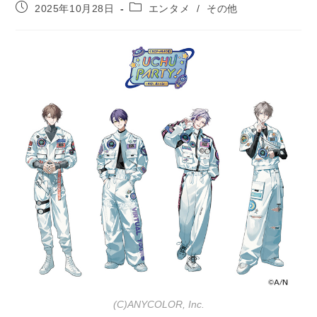
投
投
2025年10月28日
エンタメ
/
その他
稿
稿
公
カ
開
テ
日:
ゴ
リ
ー:
(C)ANYCOLOR, Inc.