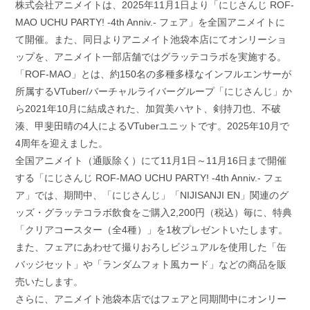
株式会社アニメイトは、2025年11月1日より「にじさんじ ROF-
MAO UCHU PARTY! -4th Anniv.- フェア」を全国アニメイトに
て開催。また、同日よりアニメイト池袋本店にてオンリーショ
ップを、アニメイト一部店舗ではグラッテコラボを実施する。
「ROF-MAO」とは、約150名の多種多様なインフルエンサーが
所属するVTuber/バーチャルライバーグループ「にじさんじ」か
ら2021年10月に結成された、加賀美ハヤト、剣持刀也、不破
湊、甲斐田晴の4人によるVTuberユニットです。2025年10月で
4周年を迎えました。
全国アニメイト（通販除く）にて11月1日～11月16日まで開催
する「にじさんじ ROF-MAO UCHU PARTY! -4th Anniv.- フェ
ア」では、期間中、「にじさんじ」「NIJISANJI EN」関連のグ
ッズ・グラッテコラボ飲食をご購入2,200円（税込）毎に、特典
「クリアコースター（全4種）」を1枚プレゼントいたします。
また、フェアにあわせて撮りおろしビジュアルを使用した「缶
バッジセット」や「ランダムフォト風カード」などの商品を販
売いたします。
さらに、アニメイト池袋本店ではフェアと同期間中にオンリー