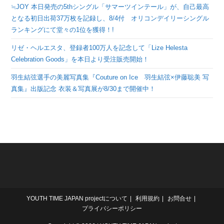
≒JOY 本日発売の5thシングル「サマーツインテール」が、自己最高
となる初日出荷37万枚を記録し、8/4付 オリコンデイリーシングル
ランキングにて堂々の1位を獲得！!
リゼ・ヘルエスタ、登録者100万人を記念して「Lize Helesta
Celebration Goods」を本日より受注販売開始！
羽生結弦選手の美麗写真集『Couture on Ice 羽生結弦×伊藤聡美 写
真集』出版記念 衣装＆写真展が8/30まで開催中！
YOUTH TIME JAPAN projectについて
利用規約
お問合せ
プライバシーポリシー