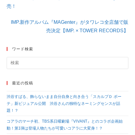
の
他
売！
の
記
IMP.新作アルバム『MAGenter』がタワレコ全店舗で販
事
を
売決定【IMP. × TOWER RECORDS】
読
む
ワード検索
最近の投稿
渋谷すばる、飾らないまま自分自身と向き合う「スカルプＤ ボー
テ」新ビジュアル公開 渋谷さんの独特なネーミングセンスが話
題！？
コアラのマーチ初、TBS系日曜劇場『VIVANT』とのコラボ企画始
動！第1弾は登場人物たちが可愛いコアラに大変身！？