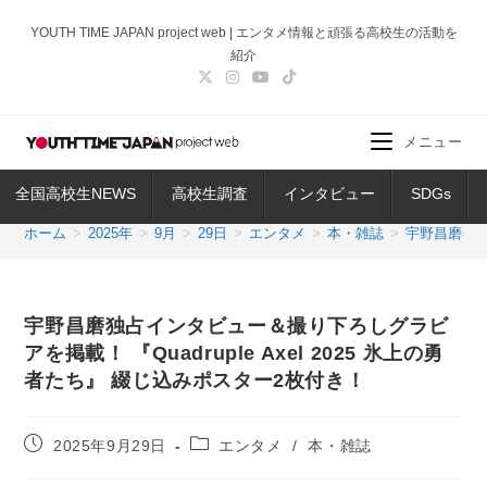
コ
YOUTH TIME JAPAN project web | エンタメ情報と頑張る高校生の活動を
ン
紹介
テ
ン
ツ
メニュー
へ
ス
全国高校生NEWS
高校生調査
インタビュー
SDGs
キ
ッ
ホーム
>
2025年
>
9月
>
29日
>
エンタメ
>
本・雑誌
>
宇野昌磨独占
プ
宇野昌磨独占インタビュー＆撮り下ろしグラビ
アを掲載！ 『Quadruple Axel 2025 氷上の勇
者たち』 綴じ込みポスター2枚付き！
投
投
2025年9月29日
エンタメ
/
本・雑誌
稿
稿
公
カ