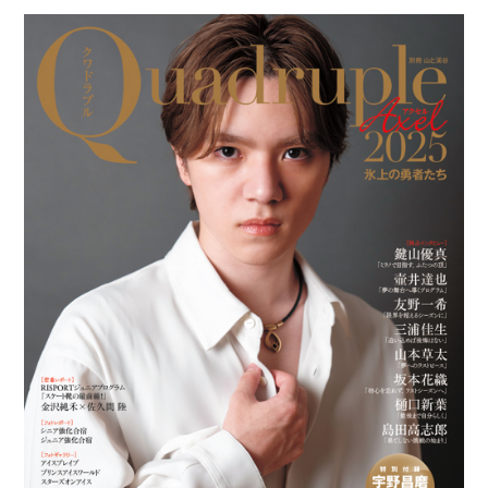
開
テ
日:
ゴ
リ
ー: