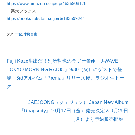
https://www.amazon.co.jp/dp/4635908178
・楽天ブックス
https://books.rakuten.co.jp/rb/18359924/
タグ
:
一覧
,
宇野昌磨
そ
Fujii Kaze生出演！別所哲也のラジオ番組『J-WAVE
の
他
TOKYO MORNING RADIO』9/30（火）にゲストで登
の
場！3rdアルバム『Prema』リリース後、ラジオ生トー
記
ク
事
を
読
JAEJOONG（ジェジュン） Japan New Album
む
『Rhapsody』10月17日（金）発売決定 & 9月29日
（月）より予約販売開始！