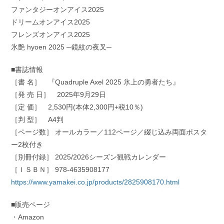
ファンタジーオンアイス2025
ドリームオンアイス2025
フレンズオンアイス2025
氷艶 hyoen 2025 ─鏡紋の夜叉─
■書誌情報
［書 名］ 『Quadruple Axel 2025 氷上の勇者たち』
［発 売 日］ 2025年9月29日
［定 価］ 2,530円(本体2,300円+税10％)
［判 型］ A4判
［ページ数］ オールカラー／112ページ／綴じ込み両面ポスタ
ー2枚付き
［別冊付録］ 2025/2026シーズン観戦カレンダー
［ＩＳＢＮ］ 978-4635908177
https://www.yamakei.co.jp/products/2825908170.html
■販売ページ
・Amazon