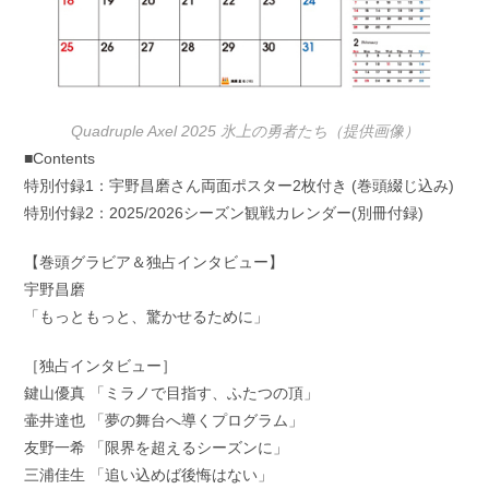
Quadruple Axel 2025 氷上の勇者たち（提供画像）
■Contents
特別付録1：宇野昌磨さん両面ポスター2枚付き (巻頭綴じ込み)
特別付録2：2025/2026シーズン観戦カレンダー(別冊付録)
【巻頭グラビア＆独占インタビュー】
宇野昌磨
「もっともっと、驚かせるために」
［独占インタビュー］
鍵山優真 「ミラノで目指す、ふたつの頂」
壷井達也 「夢の舞台へ導くプログラム」
友野一希 「限界を超えるシーズンに」
三浦佳生 「追い込めば後悔はない」