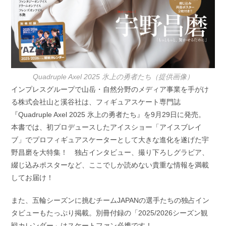
Quadruple Axel 2025 氷上の勇者たち（提供画像）
インプレスグループで山岳・自然分野のメディア事業を手がけ
る株式会社山と溪谷社は、フィギュアスケート専門誌
『Quadruple Axel 2025 氷上の勇者たち』を9月29日に発売。
本書では、初プロデュースしたアイスショー「アイスブレイ
ブ」でプロフィギュアスケーターとして大きな進化を遂げた宇
野昌磨を大特集！ 独占インタビュー、撮り下ろしグラビア、
綴じ込みポスターなど、ここでしか読めない貴重な情報を満載
してお届け！
また、五輪シーズンに挑むチームJAPANの選手たちの独占イン
タビューもたっぷり掲載。別冊付録の「2025/2026シーズン観
戦カレンダー」はスケートファン必携です！