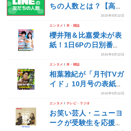
ちの人数とは？【高校
生調査 #298】
2025年8月22日
エンタメ
/
本・雑誌
櫻井翔＆比嘉愛未が表
紙！1日6Pの日別番組
表が見やすさ最強！の
2025年8月22日
デジタルTVガイド10
エンタメ
/
本・雑誌
月号、本日発売！
相葉雅紀が「月刊TVガ
イド」10月号の表紙に
登場！ 緑豊かな空間
2025年8月22日
で笑顔あふれるショッ
エンタメ
/
テレビ・ラジオ
トをお届け！
お笑い芸人・ニューヨ
ークが受験生を応援！