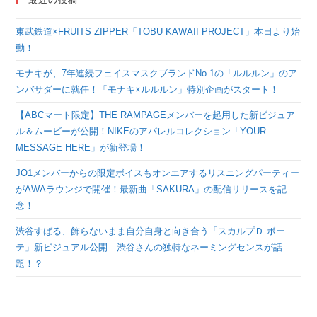
東武鉄道×FRUITS ZIPPER「TOBU KAWAII PROJECT」本日より始
動！
モナキが、7年連続フェイスマスクブランドNo.1の「ルルルン」のア
ンバサダーに就任！「モナキ×ルルルン」特別企画がスタート！
【ABCマート限定】THE RAMPAGEメンバーを起用した新ビジュア
ル＆ムービーが公開！NIKEのアパレルコレクション「YOUR
MESSAGE HERE」が新登場！
JO1メンバーからの限定ボイスもオンエアするリスニングパーティー
がAWAラウンジで開催！最新曲「SAKURA」の配信リリースを記
念！
渋谷すばる、飾らないまま自分自身と向き合う「スカルプＤ ボー
テ」新ビジュアル公開 渋谷さんの独特なネーミングセンスが話
題！？