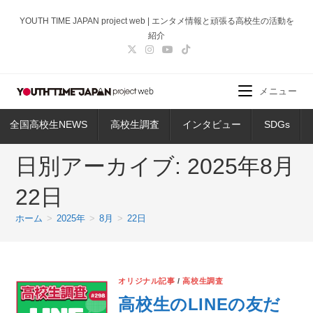
コ
YOUTH TIME JAPAN project web | エンタメ情報と頑張る高校生の活動を
ン
紹介
テ
ン
ツ
メニュー
へ
ス
全国高校生NEWS
高校生調査
インタビュー
SDGs
キ
ッ
日別アーカイブ: 2025年8月
プ
22日
ホーム
>
2025年
>
8月
>
22日
オリジナル記事
/
高校生調査
高校生のLINEの友だ