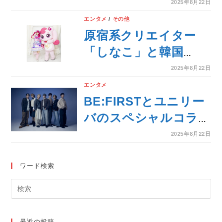
『ヤクルト presents
2025年8月22日
ニューヨークの放課後
エンタメ
/
その他
とかに聴くラジオ』が
原宿系クリエイター
TBS Podcastで配信ス
「しなこ」と韓国
タート！
NO.1キャラクター
2025年8月22日
「シークレット キャ
エンタメ
ッチ！ティニピン」の
BE:FIRSTとユニリー
夢のコラボレーション
バのスペシャルコラボ
決定！
レーションが帰ってく
2025年8月22日
る！『＃
DRAW_YOURSELF』
ワード検索
キャンペーン始動
最近の投稿