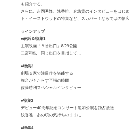
も紹介する。
さらに、吉岡秀隆、浅香唯、倉悠貴のインタビューをはじめ
ト・イーストウッドの特集など、スカパー！ならではの幅
ラインアップ
●表紙＆特集1
主演映画「８番出口」8/29公開
二宮和也 同じ出口を目指して…
●特集2
劇場＆家で注目作を堪能する
舞台がもたらす至福の時間
佐藤勝利スペシャルインタビュー
●特集3
デビュー40周年記念コンサート追加公演を独占放送！
浅香唯 あの頃の気持ちのままに…
●特集4