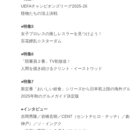
UEFAチャンピオンズリーグ2025-26
怪物たちの頂上決戦
●特集5
女子プロレスの推しレスラーを見つけよう！
百花繚乱☆スターダム
●特集6
「陪審員２番」TV初放送！
人間を描き続けるクリント・イーストウッド
●特集7
新定番「おいしい給食」シリーズから日本初上陸の海外グ
2025年秋のグルメガイド決定版
●インタビュー
吉岡秀隆／岩橋玄樹／CENT（セントチヒロ・チッチ）／
神戸）／ソ・イングク