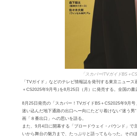
「スカパー!TVガイドBS＋C
「TVガイド」などのテレビ情報誌を発刊する東京ニュース通
＋CS2025年9月号｣を8月25日（月）に発売する。全国
8月25日発売の「スカパー！TVガイドBS＋CS2025年9
迷い込んだ地下通路の出口へー向にたどり着けない“迷う男
画「８番出口」への思いを語る。
また、9月4日に開幕する「ブロードウェイ・バウンド」で
いから舞台の魅力まで、たっぷりと語ってもらった。その