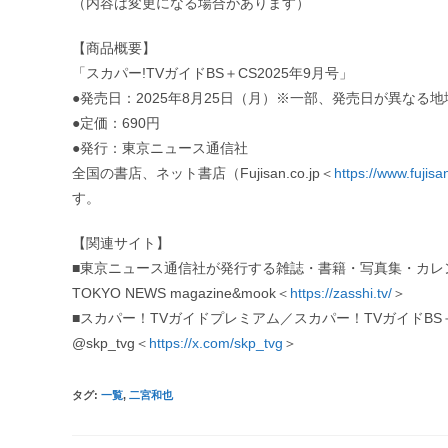
（内容は変更になる場合があります）
【商品概要】
「スカパー!TVガイドBS＋CS2025年9月号」
●発売日：2025年8月25日（月）※一部、発売日が異なる
●定価：690円
●発行：東京ニュース通信社
全国の書店、ネット書店（Fujisan.co.jp＜
https://www.fujis
す。
【関連サイト】
■東京ニュース通信社が発行する雑誌・書籍・写真集・カレ
TOKYO NEWS magazine&mook＜
https://zasshi.tv/
＞
■スカパー！TVガイドプレミアム／スカパー！TVガイドBS
@skp_tvg＜
https://x.com/skp_tvg
＞
タグ
:
一覧
,
二宮和也