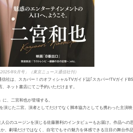
S2025年9月号」（東京ニュース通信社刊）
信社は、スカパー！のオフィシャルTVガイド誌｢スカパー!TVガイドB
の書店、ネット書店にてご予約いただけます。
月号」に、二宮和也が登場する。
”を演じた二宮。演者としてだけでなく脚本協力としても携わった主演映
主人公のユージンを演じる佐藤勝利のインタビューもお届け。作品への
ほか、劇場だけではなく、自宅でもその魅力を体感できる注目の舞台作