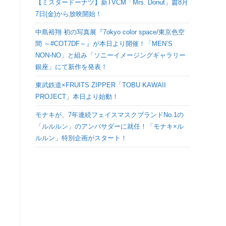
【ミスタードーナツ】新TVCM「Mrs. Donut」篇8月
検
7日(金)から放映開始！
中島裕翔 初の写真展『7okyo color space/東京色空
索
間 ～#COT7DF～』が本日より開催！「MEN’S
NON-NO」と組み「ソニーイメージングギャラリー
を
銀座」にて新作を発表！
ト
東武鉄道×FRUITS ZIPPER「TOBU KAWAII
PROJECT」本日より始動！
グ
モナキが、7年連続フェイスマスクブランドNo.1の
「ルルルン」のアンバサダーに就任！「モナキ×ル
ル
ルルン」特別企画がスタート！