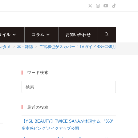
タイル
コラム
お問い合わせ
ウ
ンタメ
>
本・雑誌
>
二宮和也がスカパー！TVガイドBS+CS9月号の表紙に
ェ
ブ
ワード検索
サ
イ
最近の投稿
ト
【YSL BEAUTY】TWICE SANAが体現する、“360°
の
多幸感ピンク”メイクアップ公開