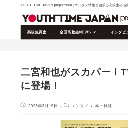
コ
YOUTH TIME JAPAN project web | エンタメ情報と頑張る高校生の
ン
テ
ン
ツ
高校生調査
全国高校生NEWS
インタビ
へ
ス
キ
ッ
プ
二宮和也がスカパー！TV
に登場！
投
投
2025年8月19日
エンタメ
/
本・雑誌
稿
稿
公
カ
開
テ
日:
ゴ