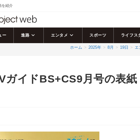
活動を紹介
ュー
進路
エンタメ
スポーツ
ライフス
ホーム
>
2025年
>
8月
>
19日
>
エ
ガイドBS+CS9月号の表紙