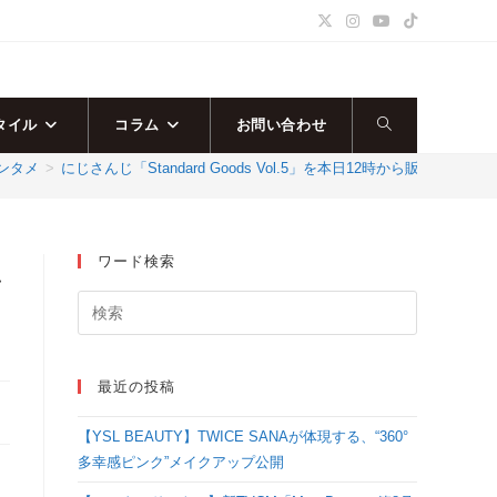
タイル
コラム
お問い合わせ
ウ
ンタメ
>
にじさんじ「Standard Goods Vol.5」を本日12時から販売開始！
ェ
ブ
ワード検索
か
サ
イ
最近の投稿
ト
【YSL BEAUTY】TWICE SANAが体現する、“360°
の
多幸感ピンク”メイクアップ公開