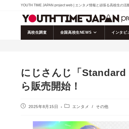
コ
YOUTH TIME JAPAN project web | エンタメ情報と頑張る高校生の
ン
テ
ン
ツ
高校生調査
全国高校生NEWS
インタビ
へ
ス
キ
ッ
プ
にじさんじ「Standard 
ら販売開始！
投
投
2025年8月15日
エンタメ
/
その他
稿
稿
公
カ
開
テ
日:
ゴ