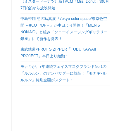
【ミスタードーナツ】新TVCM「Mrs. Donut」篇8月
検
7日(金)から放映開始！
中島裕翔 初の写真展『7okyo color space/東京色空
索
間 ～#COT7DF～』が本日より開催！「MEN’S
NON-NO」と組み「ソニーイメージングギャラリー
を
銀座」にて新作を発表！
ト
東武鉄道×FRUITS ZIPPER「TOBU KAWAII
PROJECT」本日より始動！
グ
モナキが、7年連続フェイスマスクブランドNo.1の
「ルルルン」のアンバサダーに就任！「モナキ×ル
ル
ルルン」特別企画がスタート！