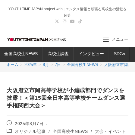
コ
YOUTH TIME JAPAN project web | エンタメ情報と頑張る高校生の活動を
ン
紹介
テ
ン
ツ
メニュー
へ
ス
全国高校生NEWS
高校生調査
インタビュー
SDGs
キ
ッ
ホーム
>
2025年
>
8月
>
7日
>
全国高校生NEWS
>
大阪府立市岡高
プ
大阪府立市岡高等学校が小編成部門でダンスを
披露！＜第15回全日本高等学校チームダンス選
手権関西大会＞
投
2025年8月7日
稿
投
オリジナル記事
/
全国高校生NEWS
/
大会・イベント
公