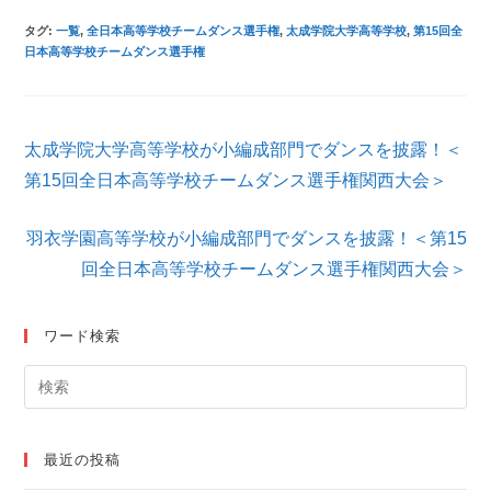
タグ
:
一覧
,
全日本高等学校チームダンス選手権
,
太成学院大学高等学校
,
第15回全
日本高等学校チームダンス選手権
そ
太成学院大学高等学校が小編成部門でダンスを披露！＜
の
他
第15回全日本高等学校チームダンス選手権関西大会＞
の
記
羽衣学園高等学校が小編成部門でダンスを披露！＜第15
事
を
回全日本高等学校チームダンス選手権関西大会＞
読
む
ワード検索
最近の投稿