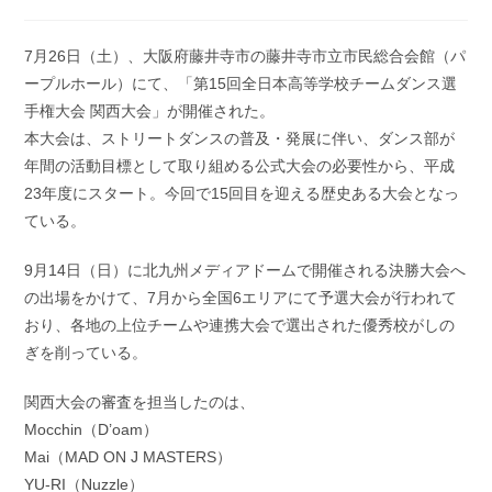
稿
開
カ
日:
テ
7月26日（土）、大阪府藤井寺市の藤井寺市立市民総合会館（パ
ゴ
ープルホール）にて、「第15回全日本高等学校チームダンス選
リ
ー:
手権大会 関西大会」が開催された。
本大会は、ストリートダンスの普及・発展に伴い、ダンス部が
年間の活動目標として取り組める公式大会の必要性から、平成
23年度にスタート。今回で15回目を迎える歴史ある大会となっ
ている。
9月14日（日）に北九州メディアドームで開催される決勝大会へ
の出場をかけて、7月から全国6エリアにて予選大会が行われて
おり、各地の上位チームや連携大会で選出された優秀校がしの
ぎを削っている。
関西大会の審査を担当したのは、
Mocchin（D’oam）
Mai（MAD ON J MASTERS）
YU-RI（Nuzzle）