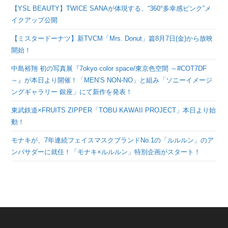
【YSL BEAUTY】TWICE SANAが体現する、“360°多幸感ピンク”メ
イクアップ公開
【ミスタードーナツ】新TVCM「Mrs. Donut」篇8月7日(金)から放映
開始！
中島裕翔 初の写真展『7okyo color space/東京色空間 ～#COT7DF
～』が本日より開催！「MEN’S NON-NO」と組み「ソニーイメージ
ングギャラリー 銀座」にて新作を発表！
東武鉄道×FRUITS ZIPPER「TOBU KAWAII PROJECT」本日より始
動！
モナキが、7年連続フェイスマスクブランドNo.1の「ルルルン」のア
ンバサダーに就任！「モナキ×ルルルン」特別企画がスタート！