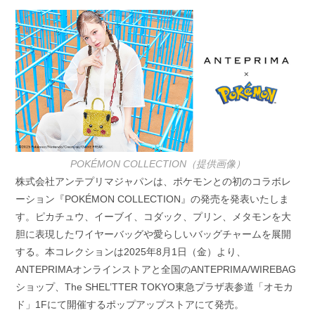
日:
テ
ゴ
リ
ー:
POKÉMON COLLECTION（提供画像）
株式会社アンテプリマジャパンは、ポケモンとの初のコラボレ
ーション『POKÉMON COLLECTION』の発売を発表いたしま
す。ピカチュウ、イーブイ、コダック、プリン、メタモンを大
胆に表現したワイヤーバッグや愛らしいバッグチャームを展開
する。本コレクションは2025年8月1日（金）より、
ANTEPRIMAオンラインストアと全国のANTEPRIMA/WIREBAG
ショップ、The SHEL’TTER TOKYO東急プラザ表参道「オモカ
ド」1Fにて開催するポップアップストアにて発売。