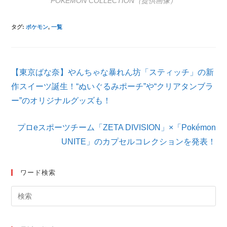
POKÉMON COLLECTION（提供画像）
タグ
:
ポケモン
,
一覧
そ
【東京ばな奈】やんちゃな暴れん坊「スティッチ」の新
の
他
作スイーツ誕生！“ぬいぐるみポーチ”や“クリアタンブラ
の
ー”のオリジナルグッズも！
記
事
を
プロeスポーツチーム「ZETA DIVISION」×「Pokémon
読
UNITE」のカプセルコレクションを発表！
む
ワード検索