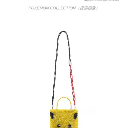
POKÉMON COLLECTION（提供画像）