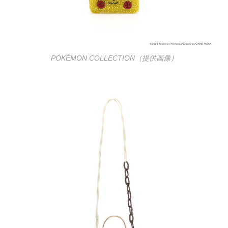
POKÉMON COLLECTION（提供画像）