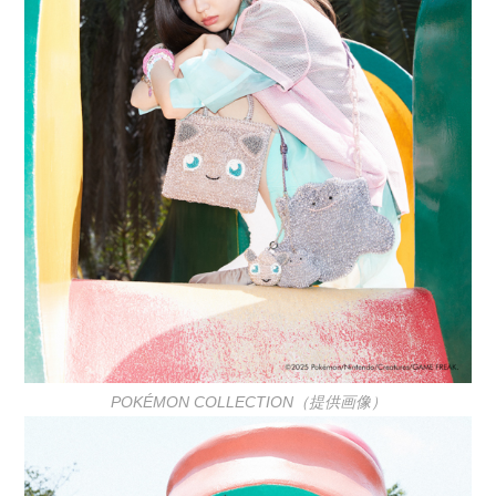
POKÉMON COLLECTION（提供画像）