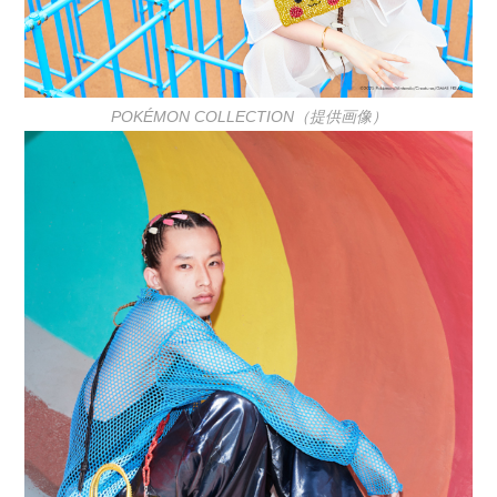
POKÉMON COLLECTION（提供画像）