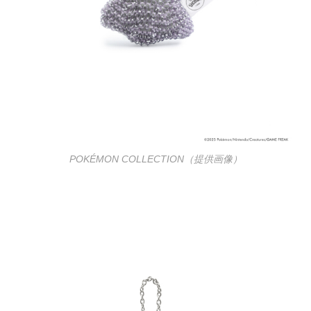
POKÉMON COLLECTION（提供画像）