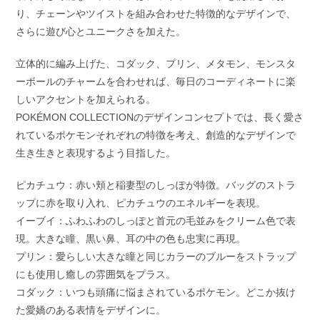
り、チェーンやツイストを組み合わせた特徴的なデザインで、
さらに遊び心とユニークさを加えた。
立体的に編み上げた、コダック、プリン、メタモン、モンスタ
ーボールのチャームを合わせれば、毎日のコーディネートに楽
しいアクセントを加えられる。
POKÉMON COLLECTIONのデザインコンセプトでは、長く愛さ
れているポケモンそれぞれの特徴を考え、創造的なデザインで
生き生きと表現するよう目指した。
ピカチュウ：赤い頬と稲妻型のしっぽが特徴。バッグのストラ
ップに赤を取り入れ、ピカチュウのエネルギーを表現。
イーブイ：ふわふわのしっぽと首元の毛並みをクリーム色で表
現。大きな瞳、黒い鼻、耳の中の色も忠実に再現。
プリン：愛らしい大きな瞳と同じカラーのブルーをストラップ
にも使用し癒しの雰囲気をプラス。
コダック：いつも頭痛に悩まされているポケモン。どこか抜け
た愛嬌のある表情をデザインに。