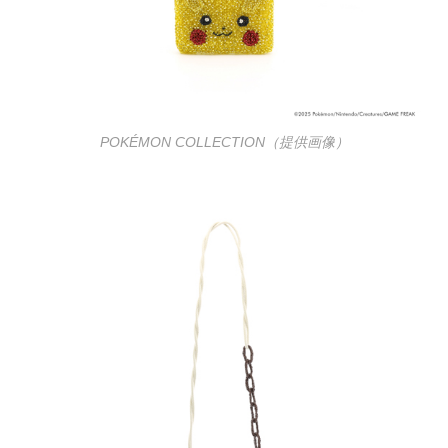
POKÉMON COLLECTION（提供画像）