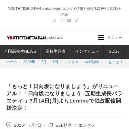
コ
YOUTH TIME JAPAN project web | エンタメ情報と頑張る高校生の活動を
ン
紹介
テ
ン
ツ
メニュー
へ
ス
全国高校生NEWS
高校生調査
インタビュー
SDGs
キ
ッ
ホーム
>
2025年
>
7月
>
7日
>
エンタメ
>
web動画
>
「もっと！日向
プ
「もっと！日向坂になりましょう」がリニュー
アル！「日向坂になりましょう -五期生成長バラ
エティ-」7月14日(月)よりLeminoで独占配信開
始決定！
投
投
2025年7月7日
web動画
/
エンタメ