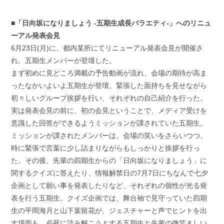
■「日向坂になりましょう -五期生成長バラエティ-」へのリニュ
ーアル発表会見
6月23日(月)に、都内某所にてリニューアル発表会見が開催さ
れ、五期生メンバーが登壇した。
まず初めに見どころ満載の予告動画が流れ、会場の期待が高ま
ったなかいよいよ五期生が登壇。緊張した面持ちを見せながら
初々しいグループ挨拶を行い、それぞれの自己紹介を行った。
実は発表会見の前に、初の会見ということで、メディア受けを
意識した回答ができるようミッションが課されていた五期生。
ミッションが課されたメンバーは、会場の笑いをさらいつつ、
時に緊張で言葉に少し詰まりながらもしっかりと挨拶を行っ
た。その後、先輩の四期生からの「日向坂になりましょう」に
関するクイズに答えたり、情報解禁日の7月7日にちなんで七夕
企画として願い事を発表したりなど、それぞれの個性が光る発
表を行う五期生。クイズ企画では、舞台袖で見守っていた四期
生の平岡海月と山下葉留花が、ジェスチャーと声でヒントを出
す場面も。必死に読み解こうとする五期生と先輩の微笑ましい