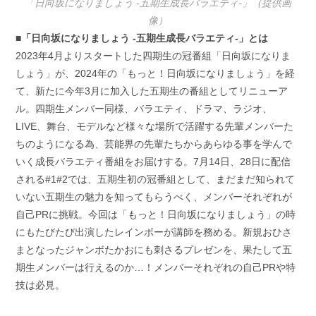
「日向坂になりましょう -五期生成長バラエティ-」（提供画
像）
■「日向坂になりましょう -五期生成長バラエティ-」とは
2023年4月よりスタートした四期生の冠番組「日向坂になりま
しょう」が、2024年の「もっと！日向坂になりましょう」を経
て、新たに今年3月に加入した五期生の番組としてリニューア
ル。四期生メンバー同様、バラエティ、ドラマ、ラジオ、
LIVE、舞台、モデルなど様々な場所で活躍する先輩メンバーた
ちのようになる為、芸能界の先輩たちからあらゆる事を学んで
いく成長バラエティ番組をお届けする。7月14日、28日に配信
される#1#2では、五期生初の冠番組として、まだまだ知られて
いない五期生の魅力を知ってもらうべく、メンバーそれぞれが
自己PRに挑戦。今回は「もっと！日向坂になりましょう」の時
にもたびたび出演したレインボーが講師を務める。新規おひさ
まとなったジャンボたかおにも刺さるプレゼンを、果たして五
期生メンバーは行えるのか…！メンバーそれぞれの自己PRや特
技は必見。