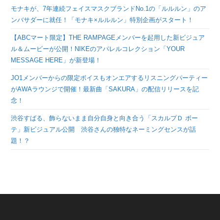
モナキが、7年連続フェイスマスクブランドNo.1の「ルルルン」のア
ンバサダーに就任！「モナキ×ルルルン」特別企画がスタート！
【ABCマート限定】THE RAMPAGEメンバーを起用した新ビジュア
ル＆ムービーが公開！NIKEのアパレルコレクション「YOUR
MESSAGE HERE」が新登場！
JO1メンバーからの限定ボイスもオンエアするリスニングパーティー
がAWAラウンジで開催！最新曲「SAKURA」の配信リリースを記
念！
渋谷すばる、飾らないまま自分自身と向き合う「スカルプＤ ボー
テ」新ビジュアル公開 渋谷さんの独特なネーミングセンスが話
題！？