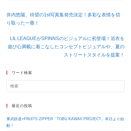
そ
井内悠陽、待望の1st写真集発売決定！多彩な表情を切
の
他
り取った一冊！
の
記
LIL LEAGUEがSPINNSのビジュアルに初登場！浴衣を
事
を
遊び心満載に着こなしたコンセプトビジュアルや、夏の
読
ストリートスタイルを提案！
む
ワード検索
最近の投稿
東武鉄道×FRUITS ZIPPER「TOBU KAWAII PROJECT」本日より始
動！