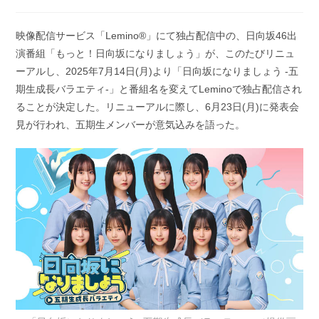
稿
稿
公
カ
開
テ
映像配信サービス「Lemino®」にて独占配信中の、日向坂46出
日:
ゴ
演番組「もっと！日向坂になりましょう」が、このたびリニュ
リ
ー:
ーアルし、2025年7月14日(月)より「日向坂になりましょう -五
期生成長バラエティ-」と番組名を変えてLeminoで独占配信され
ることが決定した。リニューアルに際し、6月23日(月)に発表会
見が行われ、五期生メンバーが意気込みを語った。