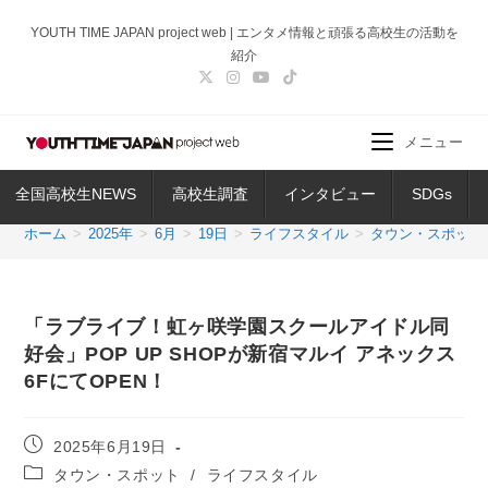
コ
YOUTH TIME JAPAN project web | エンタメ情報と頑張る高校生の活動を
ン
紹介
テ
ン
ツ
メニュー
へ
ス
全国高校生NEWS
高校生調査
インタビュー
SDGs
キ
ッ
ホーム
>
2025年
>
6月
>
19日
>
ライフスタイル
>
タウン・スポット
プ
「ラブライブ！虹ヶ咲学園スクールアイドル同
好会」POP UP SHOPが新宿マルイ アネックス
6FにてOPEN！
投
2025年6月19日
稿
投
タウン・スポット
/
ライフスタイル
公