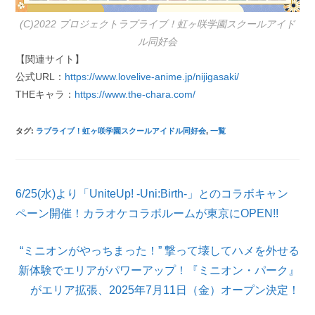
(C)2022 プロジェクトラブライブ！虹ヶ咲学園スクールアイド
ル同好会
【関連サイト】
公式URL：
https://www.lovelive-anime.jp/nijigasaki/
THEキャラ：
https://www.the-chara.com/
タグ
:
ラブライブ！虹ヶ咲学園スクールアイドル同好会
,
一覧
そ
6/25(水)より「UniteUp! -Uni:Birth-」とのコラボキャン
の
他
ペーン開催！カラオケコラボルームが東京にOPEN!!
の
記
“ミニオンがやっちまった！” 撃って壊してハメを外せる
事
を
新体験でエリアがパワーアップ！『ミニオン・パーク』
読
がエリア拡張、2025年7月11日（金）オープン決定！
む