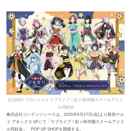
稿
開
カ
日:
テ
ゴ
リ
ー:
(C)2022 プロジェクトラブライブ！虹ヶ咲学園スクールアイド
ル同好会
株式会社コンテンツシードは、2025年6月27日(金)より新宿マル
イ アネックス 6Fにて「ラブライブ！虹ヶ咲学園スクールアイド
ル同好会」 POP UP SHOPを開催する。