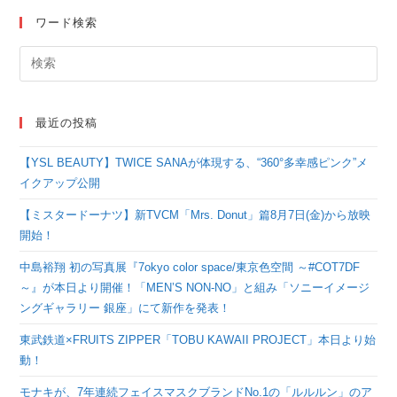
ワード検索
最近の投稿
【YSL BEAUTY】TWICE SANAが体現する、“360°多幸感ピンク”メ
イクアップ公開
【ミスタードーナツ】新TVCM「Mrs. Donut」篇8月7日(金)から放映
開始！
中島裕翔 初の写真展『7okyo color space/東京色空間 ～#COT7DF
～』が本日より開催！「MEN’S NON-NO」と組み「ソニーイメージ
ングギャラリー 銀座」にて新作を発表！
東武鉄道×FRUITS ZIPPER「TOBU KAWAII PROJECT」本日より始
動！
モナキが、7年連続フェイスマスクブランドNo.1の「ルルルン」のア