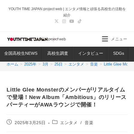
コ
YOUTH TIME JAPAN project web | エンタメ情報と頑張る高校生の活動を
ン
紹介
テ
ン
ツ
メニュー
へ
ス
全国高校生NEWS
高校生調査
インタビュー
SDGs
キ
ッ
ホーム
>
2025年
>
3月
>
25日
>
エンタメ
>
音楽
>
Little Gle
プ
Little Glee Monsterのメンバーがリアルタイム
で登場！New Album「Ambitious」のリリース
パーティーがAWAラウンジで開催！
投
投
2025年3月25日
エンタメ
/
音楽
稿
稿
公
カ