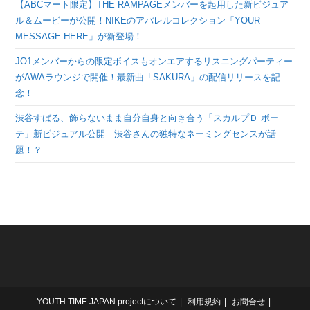
【ABCマート限定】THE RAMPAGEメンバーを起用した新ビジュア
ル＆ムービーが公開！NIKEのアパレルコレクション「YOUR
MESSAGE HERE」が新登場！
JO1メンバーからの限定ボイスもオンエアするリスニングパーティー
がAWAラウンジで開催！最新曲「SAKURA」の配信リリースを記
念！
渋谷すばる、飾らないまま自分自身と向き合う「スカルプＤ ボー
テ」新ビジュアル公開 渋谷さんの独特なネーミングセンスが話
題！？
YOUTH TIME JAPAN projectについて
利用規約
お問合せ