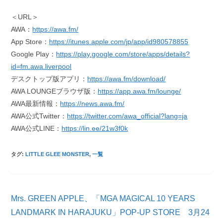
＜URL＞
AWA：
https://awa.fm/
App Store：
https://itunes.apple.com/jp/app/id980578855
Google Play：
https://play.google.com/store/apps/details?
id=fm.awa.liverpool
デスクトップ版アプリ：
https://awa.fm/download/
AWA LOUNGEブラウザ版：
https://app.awa.fm/lounge/
AWA最新情報：
https://news.awa.fm/
AWA公式Twitter：
https://twitter.com/awa_official?lang=ja
AWA公式LINE：
https://lin.ee/21w3f0k
タグ
:
LITTLE GLEE MONSTER
,
一覧
そ
Mrs. GREEN APPLE、「MGA MAGICAL 10 YEARS
の
他
LANDMARK IN HARAJUKU」POP-UP STORE 3月24
の