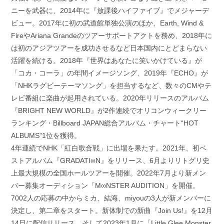
ニーを武器に、2014年に『放課後ハイファイブ』でメジャーデ
ビュー。2017年に初の武道館単独公演のほか、Earth, Wind &
FireやAriana Grandeのツアーサポートアクトを務め、2018年に
は初のアジアツアーを成功させるなど日本国内にとどまらない
活躍を続ける。2018年『世界はあなたに笑いかけている』が
「コカ・コーラ」の年間イメージソング、2019年『ECHO』が
「NHKラグビーテーマソング」を担当するなど、数々のCMやテ
レビ番組に楽曲が起用されている。2020年リリースのアルバム
『BRIGHT NEW WORLD』が2作連続でオリコンウィークリー
ランキング・Billboard JAPAN総合アルバム・チャート“HOT
ALBUMS”1位を獲得。
4年連続でNHK「紅白歌合戦」に出場を果たす。2021年、初ベ
ストアルバム『GRADATI∞N』をリリース、6月よりリトグリ史
上最大規模の全国ホールツアーを開催。2022年7月より新メン
バー募集オーディション「M∞NSTER AUDITION」を開催。
7002人の応募の中からミカ、結海、miyouの3人が新メンバーに
決定し、第二章をスタート。新体制での新曲『Join Us!』を12月
14日に配信リリース、そして2023年1月に「Little Glee Monster