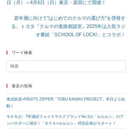
日（月）～4月6日（日）東京・原宿にて開催！
記
事
を
若年層に向けて“はじめてのクルマの選び⽅”を啓発す
読
る、トヨタ『クルマの進路相談室』2025年は⼈気ラジ
む
オ番組「SCHOOL OF LOCK!」とコラボ！
ワード検索
最近の投稿
東武鉄道×FRUITS ZIPPER「TOBU KAWAII PROJECT」本日より始
動！
モナキが、7年連続フェイスマスクブランドNo.1の「ルルルン」のア
ンバサダーに就任！「モナキ×ルルルン」特別企画がスタート！