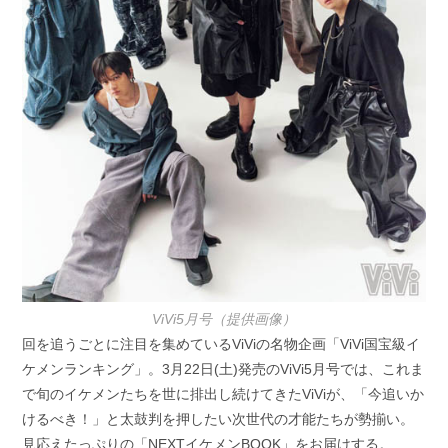
ViVi5月号（提供画像）
回を追うごとに注目を集めているViViの名物企画「ViVi国宝級イ
ケメンランキング」。3月22日(土)発売のViVi5月号では、これま
で旬のイケメンたちを世に排出し続けてきたViViが、「今追いか
けるべき！」と太鼓判を押したい次世代の才能たちが勢揃い。
見応えたっぷりの「NEXTイケメンBOOK」をお届けする。