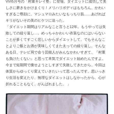
ViVi5月号の「村重キレイ塾」に登場。ダイエットに成功して美
しさに磨きをかけまくり！メリハリボディはもちろん、かわい
すぎるご尊顔に、マシュマロみたいなもっちり肌……あげれば
キリがないその美のヒケツに迫った。
「ダイエット期間はリアルなこと言うと12年。もうやっては失
敗しての繰り返し…。めっちゃかわいい衣装なのにはいらない
ことが多くてすごく悲しいからダイエットして。でもそんなこ
とよりご飯とお酒が美味しくてまた太っての繰り返し。そんな
ある日、テレビ局で会う芸能人がみんなかわいすぎて、『村重
も負けたくない』と思って本気でダイエット始めたんですよ。
今まで短期間で痩せようとしすぎて失敗してきたから、今回は
体質からゆっくり変えていきたいって思ったんです。思いっき
り生活を変えたり、無理なダイエットはしなかったから、心が
折れることもなく、がんばれました。 」