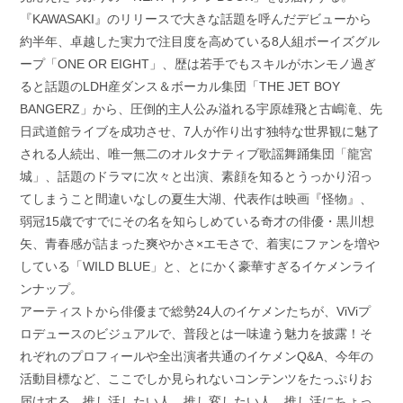
『KAWASAKI』のリリースで大きな話題を呼んだデビューから
約半年、卓越した実力で注目度を高めている8人組ボーイズグル
ープ「ONE OR EIGHT」、歴は若手でもスキルがホンモノ過ぎ
ると話題のLDH産ダンス＆ボーカル集団「THE JET BOY
BANGERZ」から、圧倒的主人公み溢れる宇原雄飛と古嶋滝、先
日武道館ライブを成功させ、7人が作り出す独特な世界観に魅了
される人続出、唯一無二のオルタナティブ歌謡舞踊集団「龍宮
城」、話題のドラマに次々と出演、素顔を知るとうっかり沼っ
てしまうこと間違いなしの夏生大湖、代表作は映画『怪物』、
弱冠15歳ですでにその名を知らしめている奇才の俳優・黒川想
矢、青春感が詰まった爽やかさ×エモさで、着実にファンを増や
している「WILD BLUE」と、とにかく豪華すぎるイケメンライ
ンナップ。
アーティストから俳優まで総勢24人のイケメンたちが、ViViプ
ロデュースのビジュアルで、普段とは一味違う魅力を披露！そ
れぞれのプロフィールや全出演者共通のイケメンQ&A、今年の
活動目標など、ここでしか見られないコンテンツをたっぷりお
届けする。推し活したい人、推し変したい人、推し活にちょっ