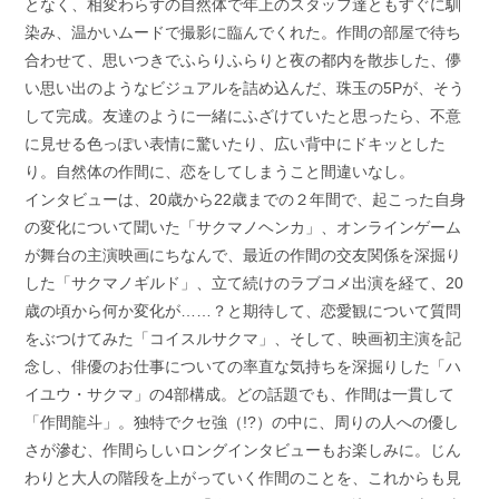
となく、相変わらずの自然体で年上のスタッフ達ともすぐに馴
染み、温かいムードで撮影に臨んでくれた。作間の部屋で待ち
合わせて、思いつきでふらりふらりと夜の都内を散歩した、儚
い思い出のようなビジュアルを詰め込んだ、珠玉の5Pが、そう
して完成。友達のように一緒にふざけていたと思ったら、不意
に見せる色っぽい表情に驚いたり、広い背中にドキッとした
り。自然体の作間に、恋をしてしまうこと間違いなし。
インタビューは、20歳から22歳までの２年間で、起こった自身
の変化について聞いた「サクマノヘンカ」、オンラインゲーム
が舞台の主演映画にちなんで、最近の作間の交友関係を深掘り
した「サクマノギルド」、立て続けのラブコメ出演を経て、20
歳の頃から何か変化が……？と期待して、恋愛観について質問
をぶつけてみた「コイスルサクマ」、そして、映画初主演を記
念し、俳優のお仕事についての率直な気持ちを深掘りした「ハ
イユウ・サクマ」の4部構成。どの話題でも、作間は一貫して
「作間龍斗」。独特でクセ強（!?）の中に、周りの人への優し
さが滲む、作間らしいロングインタビューもお楽しみに。じん
わりと大人の階段を上がっていく作間のことを、これからも見