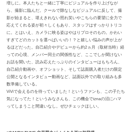
増しに。本人たちと一緒に丁寧にビジュアルを作り上げなが
ら、撮影に臨んだ。クールで隙なしなビジュアルに反して、撮
影が始まると、堪えきれない照れ笑いやこちらの要望に全力で
応えてくれる姿が初々しくもあり、スタッフはすっかりトリコ
に。とはいえ、カメラに映る姿はやはりプロそのもの。かわい
すぎてどのカットを選べばいいの！？と嬉しい悩みの声が上が
るほどだった。自己紹介やデビューから約2ヵ月（取材当時）経
っての心境、メンバー同士の関係性など、ここでしか聞けない
お話を聞いた、読み応えたっぷりのインタビューはもちろん、
自己紹介動画や、オフショット、そして誌面購入者だけの限定
公開となるインタビュー動画など、誌面以外での取り組みも多
数準備している。
ViViで会えるのを待っていました！というファンも、この子たち
気になってた！というみなさんも、この機会でiznaの沼にハマ
ってしまうこと間違いなし。ぜひチェックほしい。