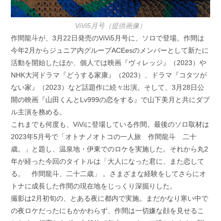
ViVi5月号（提供画像）
作間龍斗が、3月22日発売のViVi5月号に、ソロで登場。作間は
今年2月からジュニア内グループACEesのメンバーとして新たに
活動を開始したほか、個人では映画『ヴィレッジ』（2023）や
NHK大河ドラマ『どうする家康』（2023）、ドラマ『コタツが
ない家』（2023）など話題作に続々出演。そして、3月28日公
開の映画『山田くんとLv999の恋をする』で山下美月と共にダブ
ル主演を務める。
これまでも何度も、ViViに登場している作間。最後のソロ取材は
2023年5月号で「オトナノオトコの一人旅 作間龍斗 二十
歳。」と題し、温泉地・伊東でのロケを実施した。それから丸2
年が経った今回のタイトルは「大人になった君に、また恋して
る。 作間龍斗、二十二歳」 。さまざまな経験をしてさらにオ
トナに成長した作間の現在地をじっくり深掘りした。
撮影は2月初旬の、とある夜に都内で実施。まだかなり寒い中で
の夜ロケだったにもかかわらず、作間は一切嫌な顔を見せるこ