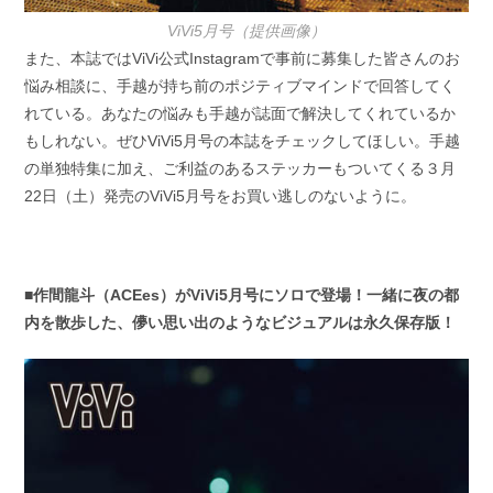
ViVi5月号（提供画像）
また、本誌ではViVi公式Instagramで事前に募集した皆さんのお
悩み相談に、手越が持ち前のポジティブマインドで回答してく
れている。あなたの悩みも手越が誌面で解決してくれているか
もしれない。ぜひViVi5月号の本誌をチェックしてほしい。手越
の単独特集に加え、ご利益のあるステッカーもついてくる３月
22日（土）発売のViVi5月号をお買い逃しのないように。
■作間龍斗（ACEes）がViVi5月号にソロで登場！一緒に夜の都
内を散歩した、儚い思い出のようなビジュアルは永久保存版！