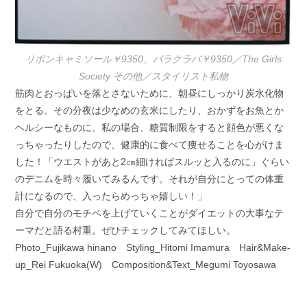
リボンキャミソール￥9350、バラクラバ￥9350／The Girls
Society その他／スタイリスト私物
筋肉とおっぱいを落とさないために、朝昼にしっかり炭水化物
をとる。その分夜は少なめの玄米にしたり、おかずをお魚とか
ヘルシーなものに。私の場合、糖質制限をすると顔色が悪くな
っちゃったりしたので、健康的に食べて痩せることを心がけま
した！「ウエストがあと2㎝細ければスルッと入るのに」ぐらい
のデニムを時々履いてみるんです。それが自分にとっての体重
計になるので、入ったらめっちゃ嬉しい！」
自分で自分のモチベを上げていくことがダイエットの大事なテ
ーマだと語る村重。ぜひチェックしてみてほしい。
Photo_Fujikawa hinano Styling_Hitomi Imamura Hair&Make-
up_Rei Fukuoka(W) Composition&Text_Megumi Toyosawa