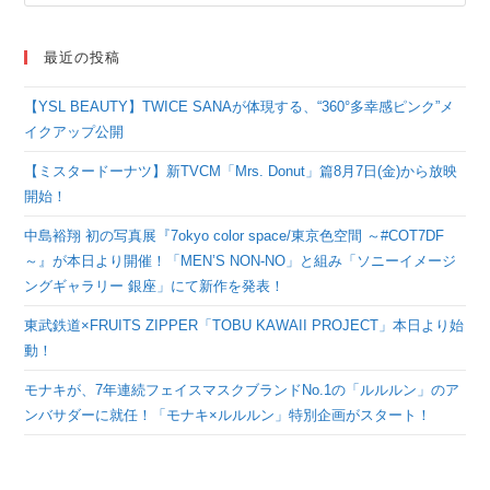
最近の投稿
【YSL BEAUTY】TWICE SANAが体現する、“360°多幸感ピンク”メ
イクアップ公開
【ミスタードーナツ】新TVCM「Mrs. Donut」篇8月7日(金)から放映
開始！
中島裕翔 初の写真展『7okyo color space/東京色空間 ～#COT7DF
～』が本日より開催！「MEN’S NON-NO」と組み「ソニーイメージ
ングギャラリー 銀座」にて新作を発表！
東武鉄道×FRUITS ZIPPER「TOBU KAWAII PROJECT」本日より始
動！
モナキが、7年連続フェイスマスクブランドNo.1の「ルルルン」のア
ンバサダーに就任！「モナキ×ルルルン」特別企画がスタート！