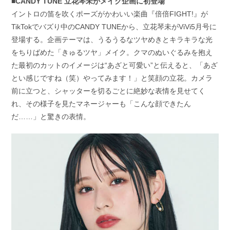
■CANDY TUNE 立花琴未がメイク企画に初登場
イントロの笛を吹くポーズがかわいい楽曲『倍倍FIGHT!』が
TikTokでバズり中のCANDY TUNEから、立花琴未がViVi5月号に
登場する。企画テーマは、うるうるなツヤめきとキラキラな光
をちりばめた「きゅるツヤ」メイク。クマのぬいぐるみを抱え
た最初のカットのイメージは“あざと可愛い”と伝えると、「あざ
とい感じですね（笑）やってみます！」と笑顔の立花。カメラ
前に立つと、シャッターを切るごとに絶妙な表情を見せてく
れ、その様子を見たマネージャーも「こんな顔できたん
だ……」と驚きの表情。