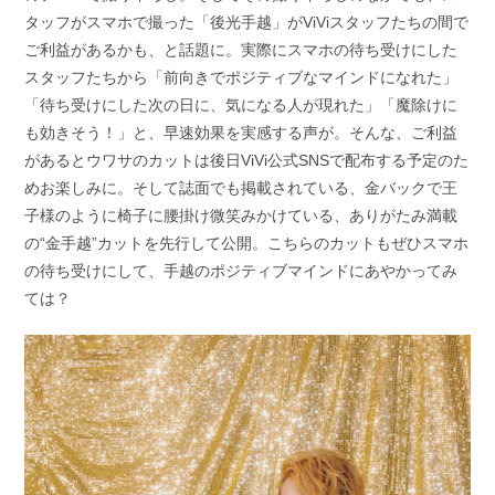
タッフがスマホで撮った「後光手越」がViViスタッフたちの間で
ご利益があるかも、と話題に。実際にスマホの待ち受けにした
スタッフたちから「前向きでポジティブなマインドになれた」
「待ち受けにした次の日に、気になる人が現れた」「魔除けに
も効きそう！」と、早速効果を実感する声が。そんな、ご利益
があるとウワサのカットは後日ViVi公式SNSで配布する予定のた
めお楽しみに。そして誌面でも掲載されている、金バックで王
子様のように椅子に腰掛け微笑みかけている、ありがたみ満載
の“金手越”カットを先行して公開。こちらのカットもぜひスマホ
の待ち受けにして、手越のポジティブマインドにあやかってみ
ては？