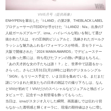
ViVi5月号（提供画像）
ENHYPENを輩出した「I-LAND」の第2弾、THEBLACK LABEL
プロデューサーのTEDDYが手がけた「I-LAND2 : N/a」出身の7
人組ガールズグループ、izna。ハイレベルな戦いを制して選び
抜かれた7人は、その圧倒的ビジュアルと、洗練されたガールク
ラッシュな魅力あふれるパフォーマンスが特長。京セラドーム
大阪で開催された「2024 MAMA AWARDS」でデビューステー
ジを飾った際には、待ち侘びたファンの熱い声援はもちろん、
「あの天才的な女の子たちは誰！？」と、世界中で話題をかっ
さらった。さらに3月31日(月)18時には初のデジタルシングル
「SIGN」もリリース予定で、いま注目を集めている。まだまだ
謎につつまれた彼女たちの日本の雑誌での撮り下ろしは、なん
とViViが初めて！ViViだけのスペシャルなビジュアルと独占イン
タビューで、記念すべき初登場を飾ってもらった。
当日は、iznaがスタジオ入りした瞬間、画面越しでは伝わり切
らなかった透明感と輝くオーラに、現場の期待値はさらに増し