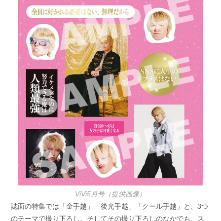
ViVi5月号（提供画像）
誌面の特集では「金手越」「後光手越」「クール手越」と、3つ
のテーマで撮り下ろし。そしてその撮り下ろしのなかでも、ス