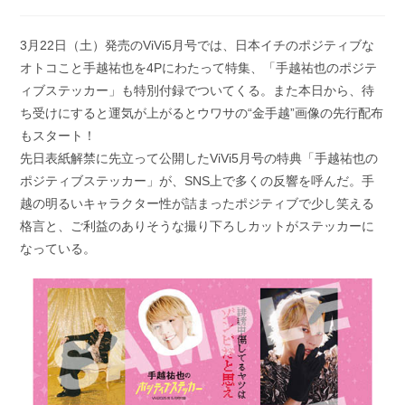
稿
稿
公
カ
開
テ
3月22日（土）発売のViVi5月号では、日本イチのポジティブな
日:
ゴ
オトコこと手越祐也を4Pにわたって特集、「手越祐也のポジテ
リ
ー:
ィブステッカー」も特別付録でついてくる。また本日から、待
ち受けにすると運気が上がるとウワサの“金手越”画像の先行配布
もスタート！
先日表紙解禁に先立って公開したViVi5月号の特典「手越祐也の
ポジティブステッカー」が、SNS上で多くの反響を呼んだ。手
越の明るいキャラクター性が詰まったポジティブで少し笑える
格言と、ご利益のありそうな撮り下ろしカットがステッカーに
なっている。