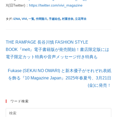
X(旧Twitter)：
https://twitter.com/vivi_magazine
タグ
:
IZNA
,
VIVI
,
一覧
,
作間龍斗
,
手越祐也
,
村重杏奈
,
立花琴未
そ
THE RAMPAGE 長谷川慎 FASHION STYLE
の
他
BOOK『melt』電子書籍版が発売開始！書店限定版には
の
電子限定カット特典や音声メッセージ付き特典も
記
事
を
Fukase (SEKAI NO OWARI) と新⽊優⼦がそれぞれ表紙
読
を飾る『10 Magazine Japan』2025年春夏号、3⽉21⽇
む
(⾦)に発売！
ワード検索