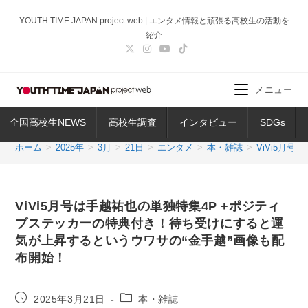
コ
YOUTH TIME JAPAN project web | エンタメ情報と頑張る高校生の活動を
ン
紹介
テ
ン
ツ
メニュー
へ
ス
全国高校生NEWS
高校生調査
インタビュー
SDGs
キ
ッ
ホーム
>
2025年
>
3月
>
21日
>
エンタメ
>
本・雑誌
>
ViVi5月
プ
ViVi5月号は手越祐也の単独特集4P +ポジティ
ブステッカーの特典付き！待ち受けにすると運
気が上昇するというウワサの“金手越”画像も配
布開始！
投
投
2025年3月21日
本・雑誌