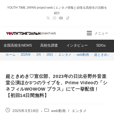
コ
YOUTH TIME JAPAN project web | エンタメ情報と頑張る高校生の活動を
ン
紹介
テ
ン
ツ
メニュー
へ
ス
全国高校生NEWS
高校生調査
インタビュー
SDGs
キ
ッ
ホーム
>
2025年
>
3月
>
18日
>
エンタメ
>
web動画
>
超ときめき♡
プ
超ときめき♡宣伝部、2023年の日比谷野外音楽
堂公演ほか3つのライブを、Prime Videoの「シ
ネフィルWOWOW プラス」にて一挙配信！
【初回14日間無料】
投
投
2025年3月18日
web動画
/
エンタメ