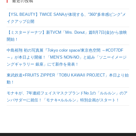
最近の投稿
【YSL BEAUTY】TWICE SANAが体現する、“360°多幸感ピンク”メ
イクアップ公開
【ミスタードーナツ】新TVCM「Mrs. Donut」篇8月7日(金)から放映
開始！
中島裕翔 初の写真展『7okyo color space/東京色空間 ～#COT7DF
～』が本日より開催！「MEN’S NON-NO」と組み「ソニーイメージ
ングギャラリー 銀座」にて新作を発表！
東武鉄道×FRUITS ZIPPER「TOBU KAWAII PROJECT」本日より始
動！
モナキが、7年連続フェイスマスクブランドNo.1の「ルルルン」のア
ンバサダーに就任！「モナキ×ルルルン」特別企画がスタート！