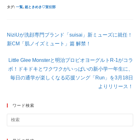
タグ
:
一覧
,
超ときめき♡宣伝部
そ
NiziUが洗顔専門ブランド「suisai」新ミューズに就任！
の
他
新CM「肌ノイズミュート」篇 解禁！
の
記
Little Glee Monsterと明治プロビオヨーグルトR-1がコラ
事
を
ボ！ドキドキとワクワクがいっぱいの新小学一年生に、
読
毎日の通学が楽しくなる応援ソング「Run」を3月18日
む
よりリリース！
ワード検索