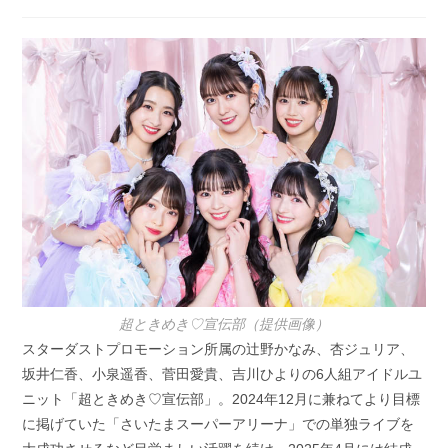
稿
稿
公
カ
開
テ
日:
ゴ
リ
ー:
超ときめき♡宣伝部（提供画像）
スターダストプロモーション所属の辻野かなみ、杏ジュリア、
坂井仁香、小泉遥香、菅田愛貴、吉川ひよりの6人組アイドルユ
ニット「超ときめき♡宣伝部」。2024年12月に兼ねてより目標
に掲げていた「さいたまスーパーアリーナ」での単独ライブを