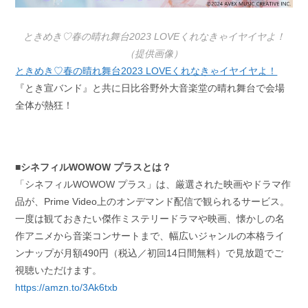
ときめき♡春の晴れ舞台2023 LOVEくれなきゃイヤイヤよ！
（提供画像）
ときめき♡春の晴れ舞台2023 LOVEくれなきゃイヤイヤよ！
『とき宣バンド』と共に日比谷野外大音楽堂の晴れ舞台で会場
全体が熱狂！
■シネフィルWOWOW プラスとは？
「シネフィルWOWOW プラス」は、厳選された映画やドラマ作
品が、Prime Video上のオンデマンド配信で観られるサービス。
一度は観ておきたい傑作ミステリードラマや映画、懐かしの名
作アニメから音楽コンサートまで、幅広いジャンルの本格ライ
ンナップが月額490円（税込／初回14日間無料）で見放題でご
視聴いただけます。
https://amzn.to/3Ak6txb