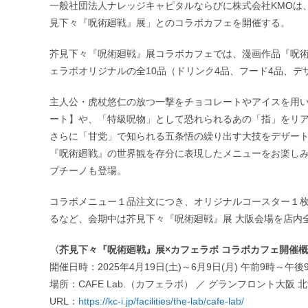
一般社団法人ナレッジキャピタルならびに株式会社KMOは、グ
見下々『呪術廻戦』展」とのコラボカフェを開催する。
芥見下々『呪術廻戦』展コラボカフェでは、漫画作品『呪
ェラボオリジナルの全10品（ドリンク4品、フード4品、デ
主人公・虎杖悠仁の放つ一撃をチョコレートやアイスを用
ート】や、「特級呪物」として恐れられるあの「指」をリ
さらに「甘党」で知られる五条悟の繰り出す大技をデザー
『呪術廻戦』の世界観を存分に表現したメニューをお楽しみ
プチーノも登場。
コラボメニュー１品注文につき、オリジナルコースター１
るなど、会期中は芥見下々『呪術廻戦』展 大阪会場を店内
〈芥見下々『呪術廻戦』展×カフェラボ コラボカフェ開催
開催日時：2025年4月19日(土)～6月9日(月) 午前9時～
場所：CAFE Lab.（カフェラボ） ／ グランフロント大阪 
URL：
https://kc-i.jp/facilities/the-lab/cafe-lab/