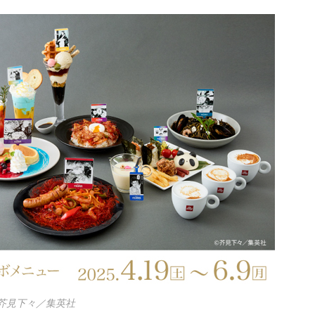
)芥見下々／集英社