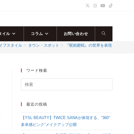
タイル
コラム
お問い合わせ
ウ
イフスタイル
>
タウン・スポット
>
『呪術廻戦』の世界を表現した全10品
ェ
ブ
ワード検索
サ
イ
最近の投稿
ト
【YSL BEAUTY】TWICE SANAが体現する、“360°
の
多幸感ピンク”メイクアップ公開