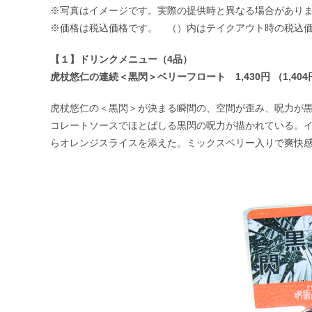
※写真はイメージです。実際の提供時と異なる場合があり
※価格は税込価格です。 （）内はテイクアウト時の税込
【１】ドリンクメニュー（4品）
虎杖悠仁の連続＜黒閃＞ベリーフロート 1,430円 （1,404
虎杖悠仁の＜黒閃＞が決まる瞬間の、空間が歪み、呪力が
コレートソースでほとばしる黒閃の呪力が描かれている。
らオレンジスライスを添えた。ミックスベリー入りで爽快感