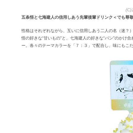
(C
五条悟と七海建人の信用しあう先輩後輩ドリンク＜でも尊敬はし
性格はそれぞれながら、互いに信用しあう二人の名（迷？
悟の好きな“甘いもの”と、七海建人の好きな“パン”のかけ
ー。各々のテーマカラーを「７：３」で配合し、味にもこ