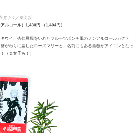
)芥見下々／集英社
ール）1,430円 （1,404円）
やキウイ、杏仁豆腐をいれたフルーツポンチ風のノンアルコールカクテ
、簪がわりに差したローズマリーと、名前にもある薔薇がアイコンとな
！！（＆女子も！）