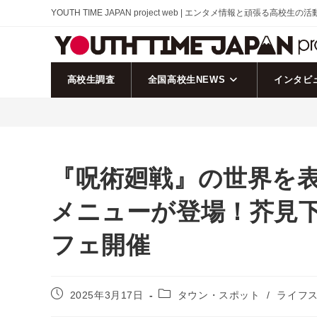
コ
YOUTH TIME JAPAN project web | エンタメ情報と頑張る高校生の
ン
テ
ン
ツ
高校生調査
全国高校生NEWS
インタビ
へ
ス
キ
ッ
プ
『呪術廻戦』の世界を表
メニューが登場！芥見
フェ開催
投
投
2025年3月17日
タウン・スポット
/
ライフ
稿
稿