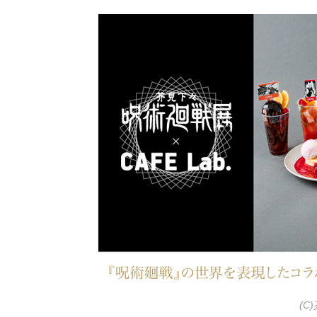
公
カ
開
テ
日:
ゴ
リ
ー:
(C