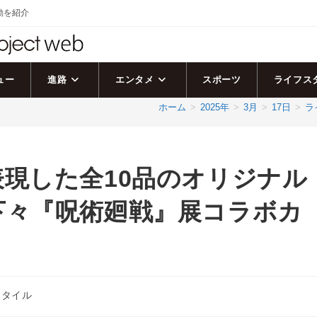
活動を紹介
ュー
進路
エンタメ
スポーツ
ライフス
ホーム
>
2025年
>
3月
>
17日
>
ラ
現した全10品のオリジナル
下々『呪術廻戦』展コラボカ
スタイル