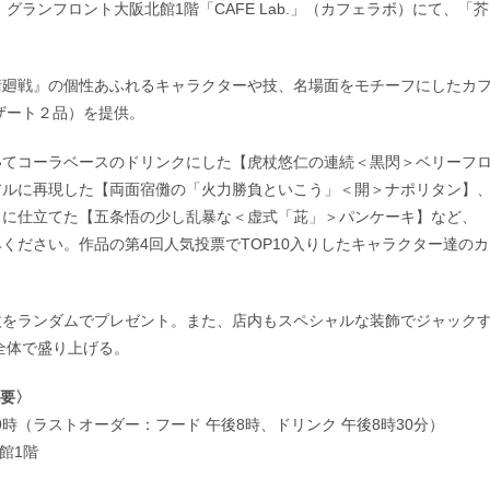
ランフロント大阪北館1階「CAFE Lab.」（カフェラボ）にて、「芥
術廻戦』の個性あふれるキャラクターや技、名場面をモチーフにしたカ
ザート２品）を提供。
いてコーラベースのドリンクにした【虎杖悠仁の連続＜黒閃＞ベリーフ
アルに再現した【両面宿儺の「火力勝負といこう」＜開＞ナポリタン】
トに仕立てた【五条悟の少し乱暴な＜虚式「茈」＞パンケーキ】など、
ください。作品の第4回人気投票でTOP10入りしたキャラクター達のカ
枚をランダムでプレゼント。また、店内もスペシャルな装飾でジャック
全体で盛り上げる。
概要〉
午後9時（ラストオーダー：フード 午後8時、ドリンク 午後8時30分）
北館1階