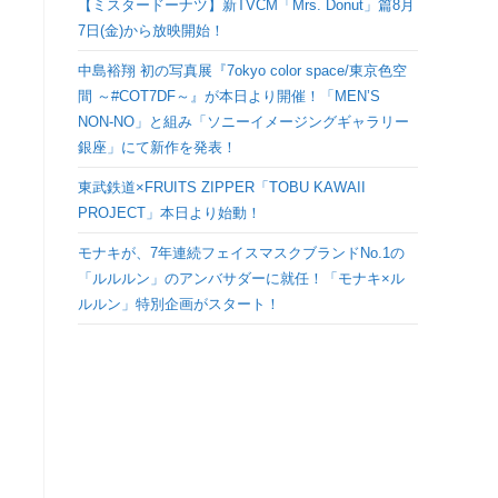
【ミスタードーナツ】新TVCM「Mrs. Donut」篇8月
検
7日(金)から放映開始！
中島裕翔 初の写真展『7okyo color space/東京色空
索
間 ～#COT7DF～』が本日より開催！「MEN’S
NON-NO」と組み「ソニーイメージングギャラリー
を
銀座」にて新作を発表！
ト
東武鉄道×FRUITS ZIPPER「TOBU KAWAII
PROJECT」本日より始動！
グ
モナキが、7年連続フェイスマスクブランドNo.1の
「ルルルン」のアンバサダーに就任！「モナキ×ル
ル
ルルン」特別企画がスタート！