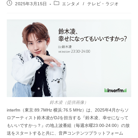
投
投
2025年3月15日
エンタメ
/
テレビ・ラジオ
稿
稿
公
カ
開
テ
日:
ゴ
リ
ー:
鈴木凌（提供画像）
interfm（東京:89.7MHz 横浜:76.5 MHz）は、2025年4月からソ
ロアーティスト鈴木凌がDJを担当する『鈴木凌、幸せになって
もいいですかっ？』の地上波番組（毎週水曜23:00‐24:00）の放
送をスタートすると共に、音声コンテンツプラットフォーム