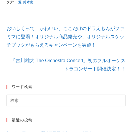
タグ
:
一覧
,
鈴木凌
そ
おいしくって、かわいい、ここだけのドラえもんがファ
の
他
ミマに登場！オリジナル商品発売や、オリジナルスケッ
の
チブックがもらえるキャンペーンを実施！
記
事
を
「古川雄大 The Orchestra Concert」初のフルオーケス
読
トラコンサート開催決定！！
む
ワード検索
最近の投稿