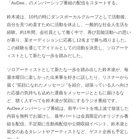
「AuDee」のメンバーシップ番組の配信をスタートする。
鈴木凌は、10代の時にダンスボーカルグループとして活動後、
自分を見つめ直すために活動を休止し、一般的な社会人生活を
経験。約1年間、会社員として働く中で、再び芸能活動への思い
が募り、某オーディションに応募し12名まで勝ち残りました。
この経験を通じてアイドルとしての活動を決意し、ソロアーテ
ィストとして新たな一歩を踏みだした。
ソロアーティストとして新たな一歩を踏み出した鈴木凌が、毎
週水曜日に楽しかった出来事を好きに話したり、リスナーから
届く“笑顔になれたメッセージ ”を紹介。頑張っている人へ向け
た応援の気持ちも込めた選曲をメッセージとともに届けるな
ど、聴く人すべてを鈴木凌が笑顔にするラジオ番組です。
AuDeeメンバーシップ番組は、前半パートを地上波で放送した
内容を無料でお届けし、後半パートは会員限定のオリジナル番
組を配信。不定期に生動画配信や公開収録イベント、鈴木凌と
親交のあるタレントやアーティストなど、ゲスト企画も予定し