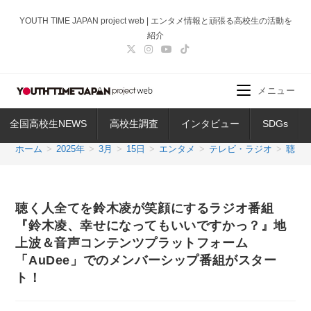
コ
YOUTH TIME JAPAN project web | エンタメ情報と頑張る高校生の活動を
ン
紹介
テ
ン
ツ
メニュー
へ
ス
全国高校生NEWS
高校生調査
インタビュー
SDGs
キ
ッ
ホーム
>
2025年
>
3月
>
15日
>
エンタメ
>
テレビ・ラジオ
>
聴く
プ
聴く人全てを鈴木凌が笑顔にするラジオ番組
『鈴木凌、幸せになってもいいですかっ？』地
上波＆音声コンテンツプラットフォーム
「AuDee」でのメンバーシップ番組がスター
ト！