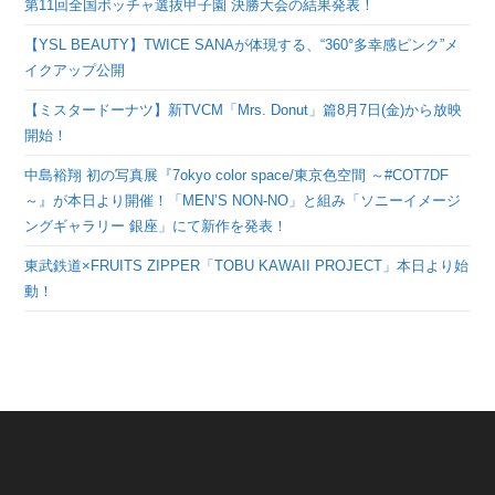
第11回全国ボッチャ選抜甲子園 決勝大会の結果発表！
【YSL BEAUTY】TWICE SANAが体現する、“360°多幸感ピンク”メ
イクアップ公開
【ミスタードーナツ】新TVCM「Mrs. Donut」篇8月7日(金)から放映
開始！
中島裕翔 初の写真展『7okyo color space/東京色空間 ～#COT7DF
～』が本日より開催！「MEN’S NON-NO」と組み「ソニーイメージ
ングギャラリー 銀座」にて新作を発表！
東武鉄道×FRUITS ZIPPER「TOBU KAWAII PROJECT」本日より始
動！