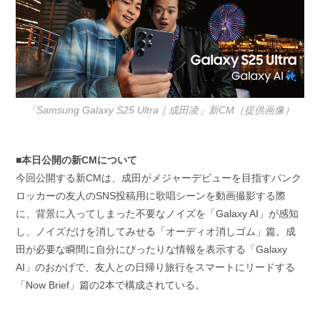
「Samsung Galaxy S25 Ultra｜成田凌」新CM（提供画像）
■本日公開の新CMについて
今回公開する新CMは、成田がメジャーデビューを目指すパンク
ロッカーの友人のSNS投稿用に歌唱シーンを動画撮影する際
に、背景に入ってしまった不要なノイズを「Galaxy AI」が感知
し、ノイズだけを消してみせる「オーディオ消しゴム」篇。成
田が必要な瞬間に自分にぴったりな情報を表示する「Galaxy
AI」のおかげで、友人との日帰り旅行をスマートにリードする
「Now Brief」篇の2本で構成されている。