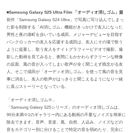
■Samsung Galaxy S25 Ultra Film 「オーディオ消しゴム」篇
前作「Samsung Galaxy S24 Ultra」で写真に写り込んでしまっ
た影を削除する「AI消しゴム」機能がきっかけで友人になった
男性と夜の港町を歩いている成田。メジャーデビューを目指す
パンクロッカーの友人を応援する成田は、友人にその場で歌う
ように提案し、歌う友人をナイトグラフィービデオで撮影。撮
影した動画を見てみると、夜間にもかかわらずクリーンな映像
の反面、風の音が入ってしまい歌声が全く聞こえず残念がる友
人。そこで成田が「オーディオ消しゴム」を使って風の音を見
事に消去し、友人の歌声がはっきりと聞こえるようになり一緒
に喜ぶストーリーとなっている。
「オーディオ消しゴム※」
「Samsung Galaxy S25シリーズ」のオーディオ消しゴムは、
90分未満※1のギャラリー内にある動画の不要なノイズを簡単に
除去できます。音声、音楽、風、自然、人込み、ノイズなどの
音をカテゴリー別に分けることで特定の音を弱めたり、完全に