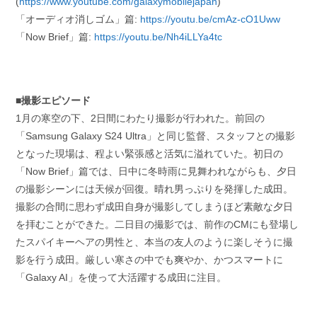
(
https://www.youtube.com/galaxymobilejapan
)
「オーディオ消しゴム」篇:
https://youtu.be/cmAz-cO1Uww
「Now Brief」篇:
https://youtu.be/Nh4iLLYa4tc
■撮影エピソード
1月の寒空の下、2日間にわたり撮影が行われた。前回の
「Samsung Galaxy S24 Ultra」と同じ監督、スタッフとの撮影
となった現場は、程よい緊張感と活気に溢れていた。初日の
「Now Brief」篇では、日中に冬時雨に見舞われながらも、夕日
の撮影シーンには天候が回復。晴れ男っぷりを発揮した成田。
撮影の合間に思わず成田自身が撮影してしまうほど素敵な夕日
を拝むことができた。二日目の撮影では、前作のCMにも登場し
たスパイキーヘアの男性と、本当の友人のように楽しそうに撮
影を行う成田。厳しい寒さの中でも爽やか、かつスマートに
「Galaxy AI」を使って大活躍する成田に注目。