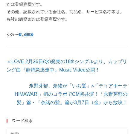
たは登録商標です。
その他、記載されている会社名、商品名、サービス名称等は、
各社の商標または登録商標です。
タグ
:
一覧
,
成田凌
そ
＝LOVE 2月26日(水)発売の18thシングルより、カップリ
の
他
ング曲『超特急逃走中』Music Video公開！
の
記
永野芽郁、奈緒が「いち髪」×「ディアボーテ
事
を
HIMAWARI」初のコラボでCM初共演！「永野芽郁の
読
髪」篇・「奈緒の髪」篇が3月7日（金）から放映！
む
ワード検索