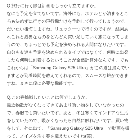
Q.旅行に行く際は計画をしっかり立てますか。
なにも予定を立てないです。海外にも、ホテルとか泊まるとこ
ろも決めずに行きの飛行機だけを予約して行ってしまうので、
だいたい後悔しますね。リュック一つで行くのですが、結局あ
れこれと必要なものをどんどん買い足していく旅になってしま
うので、ちょっとでも予定を決められる人間になりたいです。
自分も友達も予定を決められるタイプではなくて、何時に出発
したら何時に到着するということが全然計算外なんです。でも
これからは「Samsung Galaxy S25 Ultra」がこの道は混んでい
ますとか到着時間を教えてくれるので、スムーズな旅ができま
すね。まさに僕に必要な機能です。
Q.この春挑戦したいことは何でしょうか。
最近物欲がなくなってきてあまり買い物をしていなかったの
で、春服でも買いたいです。あと、冬は寒くてインドアな生活
をしていたので、暖かくなったら自然に触れたいです。買い物
をして、外に出て、「Samsung Galaxy S25 Ultra」で動画を撮
って、ノイズを消す春を迎えたいですね(笑)。