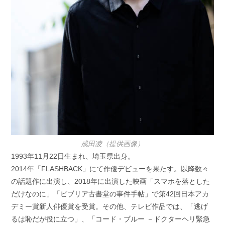
成田凌（提供画像）
1993年11月22日生まれ、埼玉県出身。
2014年「FLASHBACK」にて作優デビューを果たす。以降数々
の話題作に出演し、2018年に出演した映画「スマホを落とした
だけなのに」「ビブリア古書堂の事件手帖」で第42回日本アカ
デミー賞新人俳優賞を受賞。その他、テレビ作品では、「逃げ
るは恥だが役に立つ」、「コード・ブルー －ドクターヘリ緊急