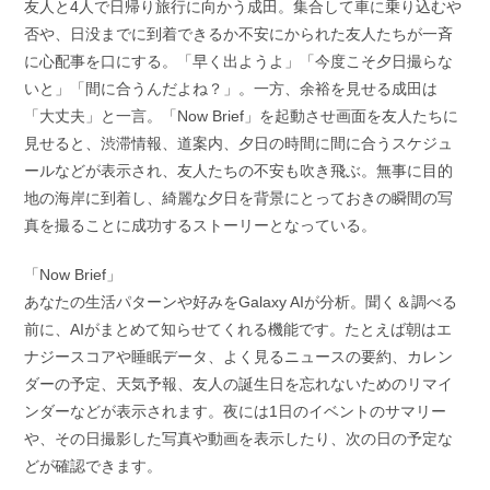
友人と4人で日帰り旅行に向かう成田。集合して車に乗り込むや
否や、日没までに到着できるか不安にかられた友人たちが一斉
に心配事を口にする。「早く出ようよ」「今度こそ夕日撮らな
いと」「間に合うんだよね？」。一方、余裕を見せる成田は
「大丈夫」と一言。「Now Brief」を起動させ画面を友人たちに
見せると、渋滞情報、道案内、夕日の時間に間に合うスケジュ
ールなどが表示され、友人たちの不安も吹き飛ぶ。無事に目的
地の海岸に到着し、綺麗な夕日を背景にとっておきの瞬間の写
真を撮ることに成功するストーリーとなっている。
「Now Brief」
あなたの生活パターンや好みをGalaxy AIが分析。聞く＆調べる
前に、AIがまとめて知らせてくれる機能です。たとえば朝はエ
ナジースコアや睡眠データ、よく見るニュースの要約、カレン
ダーの予定、天気予報、友人の誕生日を忘れないためのリマイ
ンダーなどが表示されます。夜には1日のイベントのサマリー
や、その日撮影した写真や動画を表示したり、次の日の予定な
どが確認できます。