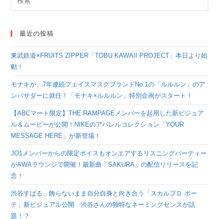
最近の投稿
東武鉄道×FRUITS ZIPPER「TOBU KAWAII PROJECT」本日より始
動！
モナキが、7年連続フェイスマスクブランドNo.1の「ルルルン」のア
ンバサダーに就任！「モナキ×ルルルン」特別企画がスタート！
【ABCマート限定】THE RAMPAGEメンバーを起用した新ビジュア
ル＆ムービーが公開！NIKEのアパレルコレクション「YOUR
MESSAGE HERE」が新登場！
JO1メンバーからの限定ボイスもオンエアするリスニングパーティー
がAWAラウンジで開催！最新曲「SAKURA」の配信リリースを記
念！
渋谷すばる、飾らないまま自分自身と向き合う「スカルプＤ ボー
テ」新ビジュアル公開 渋谷さんの独特なネーミングセンスが話
題！？