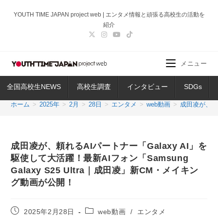
コ
YOUTH TIME JAPAN project web | エンタメ情報と頑張る高校生の活動を
ン
紹介
テ
ン
ツ
メニュー
へ
ス
全国高校生NEWS
高校生調査
インタビュー
SDGs
キ
ッ
ホーム
>
2025年
>
2月
>
28日
>
エンタメ
>
web動画
>
成田凌が、頼れ
プ
成田凌が、頼れるAIパートナー「Galaxy AI」を
駆使して大活躍！最新AIフォン「Samsung
Galaxy S25 Ultra｜成田凌」新CM・メイキン
グ動画が公開！
投
投
2025年2月28日
web動画
/
エンタメ