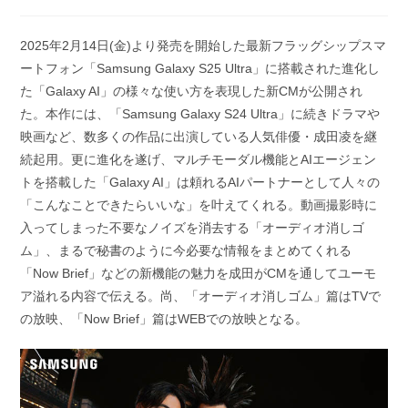
稿
稿
公
カ
開
テ
2025年2月14日(金)より発売を開始した最新フラッグシップスマ
日:
ゴ
ートフォン「Samsung Galaxy S25 Ultra」に搭載された進化し
リ
ー:
た「Galaxy AI」の様々な使い方を表現した新CMが公開され
た。本作には、「Samsung Galaxy S24 Ultra」に続きドラマや
映画など、数多くの作品に出演している人気俳優・成田凌を継
続起用。更に進化を遂げ、マルチモーダル機能とAIエージェン
トを搭載した「Galaxy AI」は頼れるAIパートナーとして人々の
「こんなことできたらいいな」を叶えてくれる。動画撮影時に
入ってしまった不要なノイズを消去する「オーディオ消しゴ
ム」、まるで秘書のように今必要な情報をまとめてくれる
「Now Brief」などの新機能の魅力を成田がCMを通してユーモ
ア溢れる内容で伝える。尚、「オーディオ消しゴム」篇はTVで
の放映、「Now Brief」篇はWEBでの放映となる。