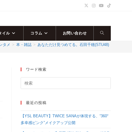
タイル
コラム
お問い合わせ
ウ
ンタメ
>
本・雑誌
>
あなただけ見つめてる。石田千穂(STU48)『4月始ま
ェ
ブ
ワード検索
サ
イ
最近の投稿
ト
【YSL BEAUTY】TWICE SANAが体現する、“360°
の
多幸感ピンク”メイクアップ公開