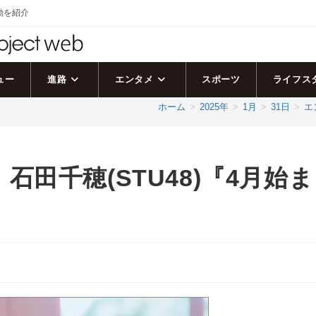
活動を紹介
ュー
進路
エンタメ
スポーツ
ライフス
ホーム
>
2025年
>
1月
>
31日
>
エ
田千穂(STU48)『4月始ま