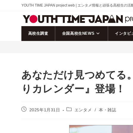
コ
YOUTH TIME JAPAN project web | エンタメ情報と頑張る高校生の
ン
テ
ン
ツ
高校生調査
全国高校生NEWS
インタビ
へ
ス
キ
ッ
プ
あなただけ見つめてる。石
りカレンダー』登場！
投
投
2025年1月31日
エンタメ
/
本・雑誌
稿
稿
公
カ
開
テ
日:
ゴ