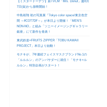
【ミスタードーナツ】新TVCM「Mrs. Donut」篇8月
検
7日(金)から放映開始！
中島裕翔 初の写真展『7okyo color space/東京色空
索
間 ～#COT7DF～』が本日より開催！「MEN’S
NON-NO」と組み「ソニーイメージングギャラリー
を
銀座」にて新作を発表！
ト
東武鉄道×FRUITS ZIPPER「TOBU KAWAII
PROJECT」本日より始動！
グ
モナキが、7年連続フェイスマスクブランドNo.1の
「ルルルン」のアンバサダーに就任！「モナキ×ル
ル
ルルン」特別企画がスタート！